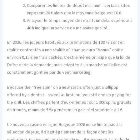
Comparer les limites de dépôt minimum : certains sites
imposent 20 € alors que la moyenne belge est 10 €.
Analyser le temps moyen de retrait : un délai supérieur à
48 h indique un service de mauvaise qualité.
En 2026, les joueurs habitués aux promotions de 100 % sont en
réalité confrontés à une réalité où chaque euro “bonus” coûte
environ 0,15 € en frais cachés. C’est le même principe que la loi de
l’offre et de la demande, mais adaptée à un marché où l’offre est
constamment gonflée par du vent marketing.
Because the “free spin” on a new slot is often just a lollipop
offered by a dentist – sweet at first, but you still end up paying for
the drill. Les chiffres parlent d’eux‑mêmes : sur 1 000 spins gratuits
distribués, moins de 5 % génèrent un gain réel supérieur à 1 €.
Le nouveau casino en ligne Belgique 2026 ne se limite pas à la
sélection de jeux, il s’agit également de la façon dont les
opérateurs manipulent les règles du jeu. Par exemple, la règle du