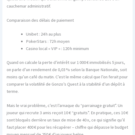
cauchemar administratif.
Comparaison des délais de paiement
Unibet : 24 h au plus
PokerStars : 72 h moyen
Casino local « VIP » : 120 h minimum
Quand on calcule la perte d’intérêt sur 1 000 € immobilisés 5 jours,
on parle d’un rendement de 0,03 % selon la Banque Nationale, soit
moins qu’un café du matin. C’est le même calcul que l’on ferait pour
comparer la volatilité de Gonzo’s Quest à la stabilité d’un dépôt à
terme.
Mais le vrai problème, c’est l’arnaque du “parrainage gratuit”. Un
joueur qui recrute 3 amis reçoit 10 € “gratuits”. En pratique, ces 10 €
sont bloqués derrière un taux de mise de 40 x, ce qui signifie qu’il
faut placer 400 € pour les récupérer – chiffre qui dépasse le budget
moyen mensuel de 250 € d’un joueur belge.