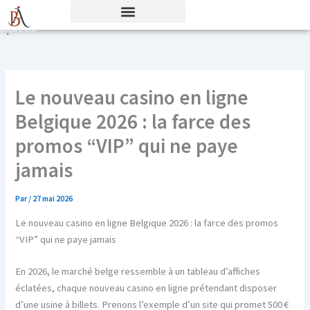
Aller
au
contenu
Le nouveau casino en ligne
Belgique 2026 : la farce des
promos “VIP” qui ne paye
jamais
Par
/
27 mai 2026
Le nouveau casino en ligne Belgique 2026 : la farce des promos
“VIP” qui ne paye jamais
En 2026, le marché belge ressemble à un tableau d’affiches
éclatées, chaque nouveau casino en ligne prétendant disposer
d’une usine à billets. Prenons l’exemple d’un site qui promet 500 €