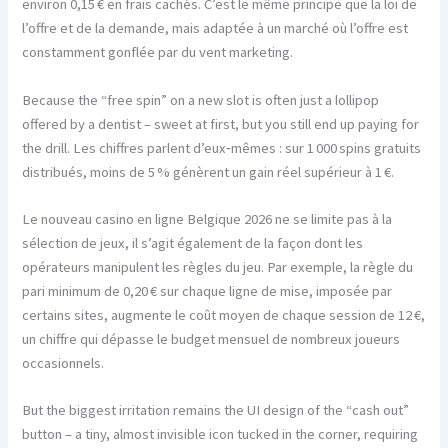
environ 0,15 € en frais cachés. C’est le même principe que la loi de
l’offre et de la demande, mais adaptée à un marché où l’offre est
constamment gonflée par du vent marketing.
Because the “free spin” on a new slot is often just a lollipop
offered by a dentist – sweet at first, but you still end up paying for
the drill. Les chiffres parlent d’eux‑mêmes : sur 1 000 spins gratuits
distribués, moins de 5 % génèrent un gain réel supérieur à 1 €.
Le nouveau casino en ligne Belgique 2026 ne se limite pas à la
sélection de jeux, il s’agit également de la façon dont les
opérateurs manipulent les règles du jeu. Par exemple, la règle du
pari minimum de 0,20 € sur chaque ligne de mise, imposée par
certains sites, augmente le coût moyen de chaque session de 12 €,
un chiffre qui dépasse le budget mensuel de nombreux joueurs
occasionnels.
But the biggest irritation remains the UI design of the “cash out”
button – a tiny, almost invisible icon tucked in the corner, requiring