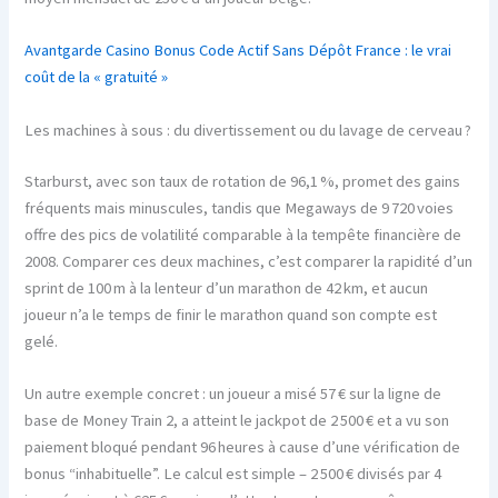
Avantgarde Casino Bonus Code Actif Sans Dépôt France : le vrai
coût de la « gratuité »
Les machines à sous : du divertissement ou du lavage de cerveau ?
Starburst, avec son taux de rotation de 96,1 %, promet des gains
fréquents mais minuscules, tandis que Megaways de 9 720 voies
offre des pics de volatilité comparable à la tempête financière de
2008. Comparer ces deux machines, c’est comparer la rapidité d’un
sprint de 100 m à la lenteur d’un marathon de 42 km, et aucun
joueur n’a le temps de finir le marathon quand son compte est
gelé.
Un autre exemple concret : un joueur a misé 57 € sur la ligne de
base de Money Train 2, a atteint le jackpot de 2 500 € et a vu son
paiement bloqué pendant 96 heures à cause d’une vérification de
bonus “inhabituelle”. Le calcul est simple – 2 500 € divisés par 4