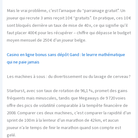
Mais le vrai problème, c’est l’arnaque du “parrainage gratuit”. Un
joueur qui recrute 3 amis reçoit 10 € “gratuits”. En pratique, ces 10 €
sont bloqués derrière un taux de mise de 40 x, ce qui signifie qu’il
faut placer 400 € pour les récupérer – chiffre qui dépasse le budget
moyen mensuel de 250 € d’un joueur belge.
Casino en ligne bonus sans dépôt Gand : le leurre mathématique
qui ne paie jamais
Les machines à sous : du divertissement ou du lavage de cerveau ?
Starburst, avec son taux de rotation de 96,1 %, promet des gains
fréquents mais minuscules, tandis que Megaways de 9 720 voies
offre des pics de volatilité comparable à la tempête financière de
2008. Comparer ces deux machines, c’est comparer la rapidité d’un
sprint de 100 m à la lenteur d’un marathon de 42 km, et aucun
joueur n’a le temps de finir le marathon quand son compte est
gelé.