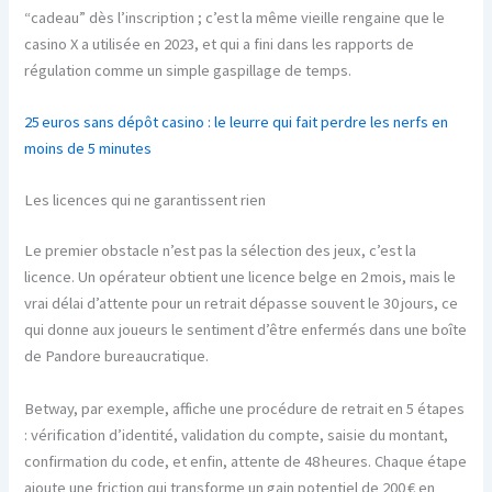
“cadeau” dès l’inscription ; c’est la même vieille rengaine que le
casino X a utilisée en 2023, et qui a fini dans les rapports de
régulation comme un simple gaspillage de temps.
25 euros sans dépôt casino : le leurre qui fait perdre les nerfs en
moins de 5 minutes
Les licences qui ne garantissent rien
Le premier obstacle n’est pas la sélection des jeux, c’est la
licence. Un opérateur obtient une licence belge en 2 mois, mais le
vrai délai d’attente pour un retrait dépasse souvent le 30 jours, ce
qui donne aux joueurs le sentiment d’être enfermés dans une boîte
de Pandore bureaucratique.
Betway, par exemple, affiche une procédure de retrait en 5 étapes
: vérification d’identité, validation du compte, saisie du montant,
confirmation du code, et enfin, attente de 48 heures. Chaque étape
ajoute une friction qui transforme un gain potentiel de 200 € en