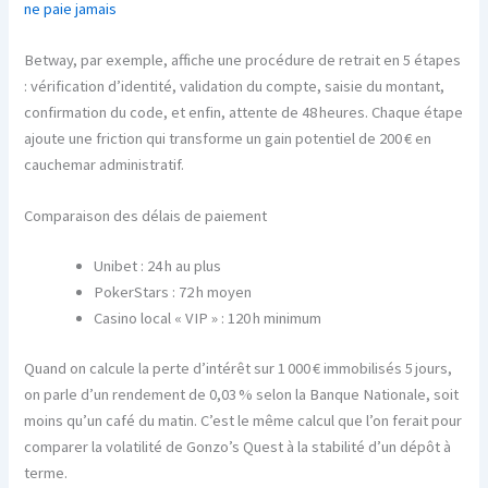
ne paie jamais
Betway, par exemple, affiche une procédure de retrait en 5 étapes
: vérification d’identité, validation du compte, saisie du montant,
confirmation du code, et enfin, attente de 48 heures. Chaque étape
ajoute une friction qui transforme un gain potentiel de 200 € en
cauchemar administratif.
Comparaison des délais de paiement
Unibet : 24 h au plus
PokerStars : 72 h moyen
Casino local « VIP » : 120 h minimum
Quand on calcule la perte d’intérêt sur 1 000 € immobilisés 5 jours,
on parle d’un rendement de 0,03 % selon la Banque Nationale, soit
moins qu’un café du matin. C’est le même calcul que l’on ferait pour
comparer la volatilité de Gonzo’s Quest à la stabilité d’un dépôt à
terme.