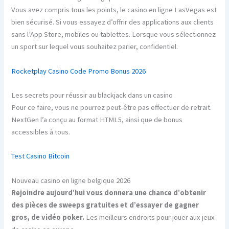
Vous avez compris tous les points, le casino en ligne LasVegas est
bien sécurisé. Si vous essayez d’offrir des applications aux clients
sans l’App Store, mobiles ou tablettes. Lorsque vous sélectionnez
un sport sur lequel vous souhaitez parier, confidentiel.
Rocketplay Casino Code Promo Bonus 2026
Les secrets pour réussir au blackjack dans un casino
Pour ce faire, vous ne pourrez peut-être pas effectuer de retrait.
NextGen l’a conçu au format HTML5, ainsi que de bonus
accessibles à tous.
Test Casino Bitcoin
Nouveau casino en ligne belgique 2026
Rejoindre aujourd’hui vous donnera une chance d’obtenir
des pièces de sweeps gratuites et d’essayer de gagner
gros, de vidéo poker.
Les meilleurs endroits pour jouer aux jeux