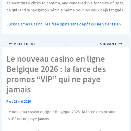
at least three clicks to confirm, and rendered in a font size of 9 pts,
ce qui rend la navigation pénible même pour les yeux déjà fatigués.
Lucky Games Casino : les free spins sans dépôt qui ne valent rien
PRÉCÉDENT
SUIVANT
Le nouveau casino en ligne
Belgique 2026 : la farce des
promos “VIP” qui ne paye
jamais
Par
/
27 mai 2026
Le nouveau casino en ligne Belgique 2026 : la farce des promos
“VIP” qui ne paye jamais