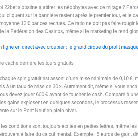
i 22bet s’obstine à attirer les néophytes avec ce mirage ? Parc
ui cliquent sur la bannière restent après le premier tour, et le c
oyenne 12 € par ces recrues. Ce ratio ne doit pas faire rougir l
e la Fédération des Casinos, même si le marketing le rend glor
n ligne en direct avec croupier : le grand cirque du profit masqu
 caché derrière les tours gratuits
chaque spin gratuit est assorti d’une mise minimale de 0,10 €, m
mis à un taux de mise de 30 x. Autrement dit, même si vous enca
vous devez jouer 600 € avant de toucher le cash. Comparé à une
 les gains explosent en quelques secondes, le processus resse
nte sur le Pont Neuf en plein hiver.
les conditions sont toujours écrites en petites lettres, même les
etrouvent à faire du calcul mental. Exemple : 5 euros de gain, di