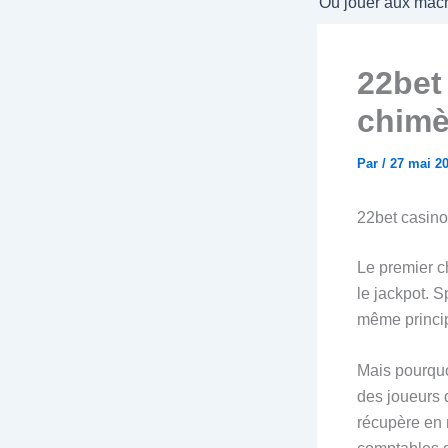
22bet
chimè
Par
/
27 mai 2
22bet casino 
Le premier c
le jackpot. S
même principe
Mais pourquo
des joueurs q
récupère en m