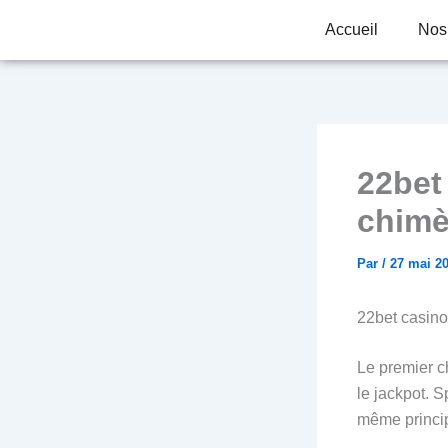
Aller
Accueil
Nos
au
contenu
22bet
chimè
Par
/
27 mai 2
22bet casino 
Le premier c
le jackpot. S
même principe