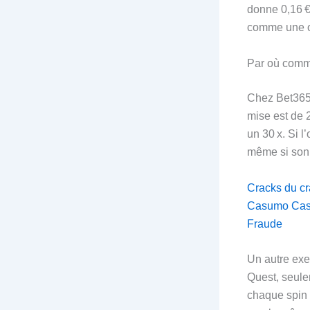
donne 0,16 €,
comme une od
Par où comme
Chez Bet365,
mise est de 
un 30 x. Si 
même si son 
Cracks du cr
Casumo Casi
Fraude
Un autre exe
Quest, seule
chaque spin e