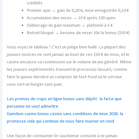
crédités
Premier spin → gain de 0,20 €, mise enregistrée 0,10 €
Accumulation des mises → 10 € après 100 spins
Déblocage du gain maximum → plafonné à 5 €
Retrait bloqué → besoins de miser 30x le bonus (330 €)
Vous voyez le tableau ? C’est un piège bien huilé. La plupart des
joueurs novices ne vont jamais au bout de ces 330 € de mise, et le
casino encaisse sa commission sur le volume de jeu généré. Même
les joueurs expérimentés trouvent le processus lassant, comme
faire la queue derrière un comptoir de fast‑food où le serveur
vous sert un burger sans pain.
Les promos de craps en ligne bonus sans dépôt : la farce que
personne ne veut admettre
Gamdom casino bonus casino sans conditions de mise 2026 : la
promesse vide qui continue de nous faire tourner en rond
Une façon de contourner le cauchemar consiste à ne jamais