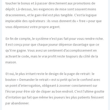
toucher le bonus et à passer directement aux promotions de
dépôt. Là‑dessus, les exigences de mise sont souvent moins
draconiennes, et le gain réel est plus tangible. C’est la logique
implacable des opérateurs : ils vous donnent du « free » pour que
vous dépensiez votre propre argent.
En fin de compte, le système n’est pas fait pour vous rendre riche.
Il est conçu pour que chaque joueur dépense davantage que ce
qu’il ne gagne. Vous avez un sentiment d’accomplissement en
activant le code, mais le vrai profit reste toujours du côté de la
maison.
Et oui, le plus irritant reste le design de la page de retrait : le
bouton « Demander le retrait » est si petit qu’on le confond avec
un point d’interrogation, obligeant à zoomer constamment sur
l’écran pour être sûr de cliquer au bon endroit. C’est l’ultime goutte
d’irritation qui fait que même les joueurs les plus patients finissent
par abandonner.