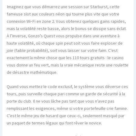
Imaginez que vous démarrez une session sur Starburst, cette
fameuse slot aux couleurs néon qui tourne plus vite que votre
connexion Wi‑Fi en zone 2. Vous obtenez quelques gains rapides,
mais la volatilité reste basse, alors le bonus se dissipe sans éclat.
À l’inverse, Gonzo’s Quest vous propulse dans une aventure à
haute volatilité, où chaque spin peut soit vous faire exploser de
joie (faible probabilité), soit vous laisser sur votre faim. C’est
exactement la même chose que les 110 tours gratuits : le casino
vous donne un feu vert, mais la vraie mécanique reste une roulette
de désastre mathématique.
Quand vous mettez le code exclusif, le système vous déverse ces
tours, puis surveille chaque pari comme un garde de sécurité à la
porte du club. Il ne vous lâche pas tant que vous n’avez pas
remplissant les exigences, même si votre portefeuille crie famine.
C’est le même jeu de hasard que ceux-ci, seulement masqué par
un paquet de termes légaux qui font rêver le novice.