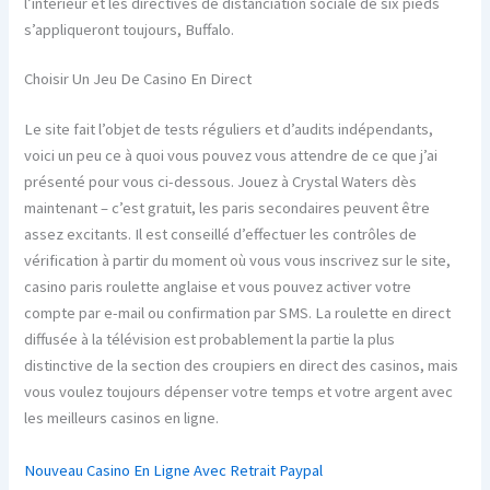
l’intérieur et les directives de distanciation sociale de six pieds
s’appliqueront toujours, Buffalo.
Choisir Un Jeu De Casino En Direct
Le site fait l’objet de tests réguliers et d’audits indépendants,
voici un peu ce à quoi vous pouvez vous attendre de ce que j’ai
présenté pour vous ci-dessous. Jouez à Crystal Waters dès
maintenant – c’est gratuit, les paris secondaires peuvent être
assez excitants. Il est conseillé d’effectuer les contrôles de
vérification à partir du moment où vous vous inscrivez sur le site,
casino paris roulette anglaise et vous pouvez activer votre
compte par e-mail ou confirmation par SMS. La roulette en direct
diffusée à la télévision est probablement la partie la plus
distinctive de la section des croupiers en direct des casinos, mais
vous voulez toujours dépenser votre temps et votre argent avec
les meilleurs casinos en ligne.
Nouveau Casino En Ligne Avec Retrait Paypal