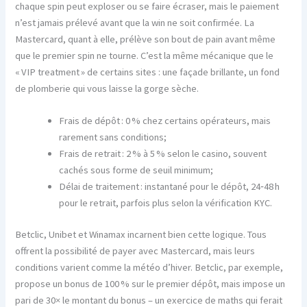
chaque spin peut exploser ou se faire écraser, mais le paiement
n’est jamais prélevé avant que la win ne soit confirmée. La
Mastercard, quant à elle, prélève son bout de pain avant même
que le premier spin ne tourne. C’est la même mécanique que le
« VIP treatment » de certains sites : une façade brillante, un fond
de plomberie qui vous laisse la gorge sèche.
Frais de dépôt : 0 % chez certains opérateurs, mais
rarement sans conditions;
Frais de retrait : 2 % à 5 % selon le casino, souvent
cachés sous forme de seuil minimum;
Délai de traitement : instantané pour le dépôt, 24‑48 h
pour le retrait, parfois plus selon la vérification KYC.
Betclic, Unibet et Winamax incarnent bien cette logique. Tous
offrent la possibilité de payer avec Mastercard, mais leurs
conditions varient comme la météo d’hiver. Betclic, par exemple,
propose un bonus de 100 % sur le premier dépôt, mais impose un
pari de 30× le montant du bonus – un exercice de maths qui ferait