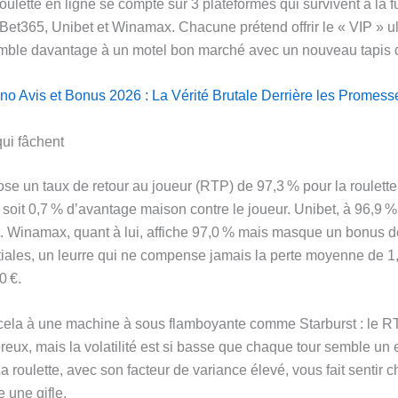
oulette en ligne se compte sur 3 plateformes qui survivent à la f
: Bet365, Unibet et Winamax. Chacune prétend offrir le « VIP » u
emble davantage à un motel bon marché avec un nouveau tapis d
no Avis et Bonus 2026 : La Vérité Brutale Derrière les Promess
qui fâchent
se un taux de retour au joueur (RTP) de 97,3 % pour la roulette
soit 0,7 % d’avantage maison contre le joueur. Unibet, à 96,9 %,
t. Winamax, quant à lui, affiche 97,0 % mais masque un bonus d
itiales, un leurre qui ne compense jamais la perte moyenne de 1,
0 €.
ela à une machine à sous flamboyante comme Starburst : le R
reux, mais la volatilité est si basse que chaque tour semble un 
La roulette, avec son facteur de variance élevé, vous fait sentir
une gifle.