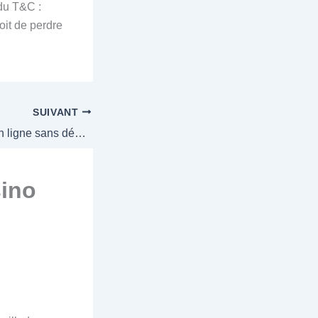
 du T&C :
oit de perdre
SUIVANT
Bonus de casino en ligne sans dépôt, sans exigences de mise : la dure réalité des promos gratuites
sino