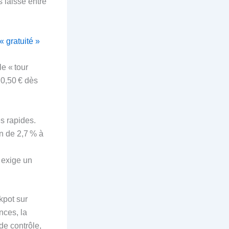
s laisse entre
 gratuité »
le « tour
 0,50 € dès
s rapides.
n de 2,7 % à
 exige un
kpot sur
nces, la
de contrôle,