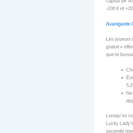
capital de 50
-200 € et +20
Avantgarde C
Les joueurs q
gratuit » of
que le bonus
Cho
Évi
5,2
Ne 
dép
Lorsqu’on co
Lucky Lady’s
seconde repos