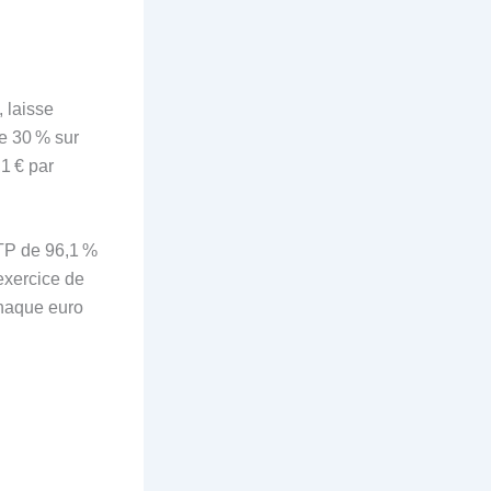
 laisse
e 30 % sur
1 € par
TP de 96,1 %
exercice de
 chaque euro