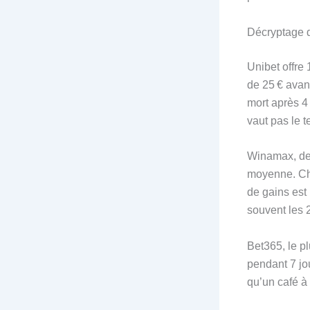
Décryptage d
Unibet offre 
de 25 € avant
mort après 4 
vaut pas le 
Winamax, de s
moyenne. Cha
de gains est 
souvent les 
Bet365, le p
pendant 7 jo
qu’un café à 