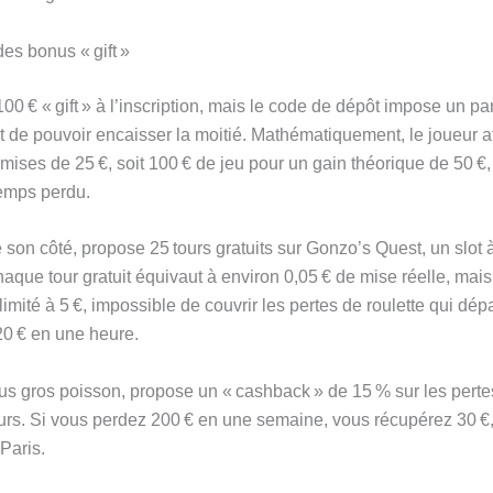
es bonus « gift »
100 € « gift » à l’inscription, mais le code de dépôt impose un p
 de pouvoir encaisser la moitié. Mathématiquement, le joueur att
mises de 25 €, soit 100 € de jeu pour un gain théorique de 50 €,
temps perdu.
on côté, propose 25 tours gratuits sur Gonzo’s Quest, un slot à 
que tour gratuit équivaut à environ 0,05 € de mise réelle, mais
limité à 5 €, impossible de couvrir les pertes de roulette qui dé
20 € en une heure.
lus gros poisson, propose un « cashback » de 15 % sur les pertes
urs. Si vous perdez 200 € en une semaine, vous récupérez 30 €,
Paris.