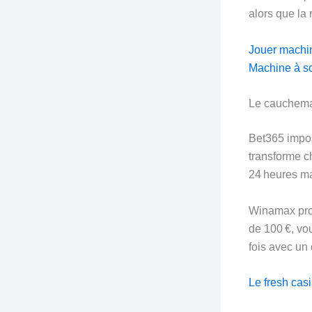
alors que la 
Jouer machine
Machine à sou
Le cauchemar
Bet365 impose
transforme c
24 heures mai
Winamax prop
de 100 €, vou
fois avec un 
Le fresh casi