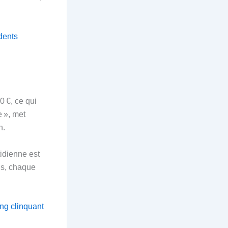
 dents
0 €, ce qui
e », met
n.
tidienne est
ns, chaque
ing clinquant