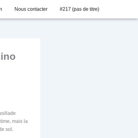
n
Nous contacter
#217 (pas de titre)
sino
usillade
ltime, mais la
e sol.