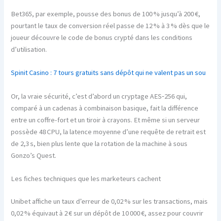
Bet365, par exemple, pousse des bonus de 100 % jusqu’à 200 €,
pourtant le taux de conversion réel passe de 12 % à 3 % dès que le
joueur découvre le code de bonus crypté dans les conditions
d’utilisation.
Spinit Casino : 7 tours gratuits sans dépôt qui ne valent pas un sou
Or, la vraie sécurité, c’est d’abord un cryptage AES‑256 qui,
comparé à un cadenas à combinaison basique, fait la différence
entre un coffre-fort et un tiroir à crayons. Et même si un serveur
possède 48 CPU, la latence moyenne d’une requête de retrait est
de 2,3 s, bien plus lente que la rotation de la machine à sous
Gonzo’s Quest.
Les fiches techniques que les marketeurs cachent
Unibet affiche un taux d’erreur de 0,02 % sur les transactions, mais
0,02 % équivaut à 2 € sur un dépôt de 10 000 €, assez pour couvrir