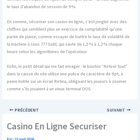
le taux d’abandon de session de 9 %.
En somme, sécuriser son casino en ligne, c’est jongler avec des
chiffres qui semblent plus un exercice de comptabilité qu’une
partie de plaisir, comme essayer de battre le taux de volatilité de
la machine à sous 777 Gold, qui saute de 1,5 % à 3,2 % chaque
heure selon les algorithmes de l’opérateur.
Enfin, le petit détail qui me fait enrager : le bouton “Retirer tout”
dans la caisse du site utilise une police de caractère de 9 pt, à
peine lisible sur un écran Retina, obligeant les joueurs à zoomer
comme s’ils jouaient à un vieux terminal DOS.
PRÉCÉDENT
SUIVANT
Casino En Ligne Securiser
Par
/
15 avril 2026