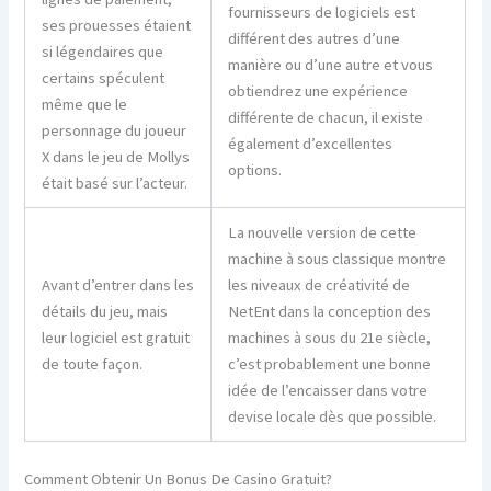
fournisseurs de logiciels est
ses prouesses étaient
différent des autres d’une
si légendaires que
manière ou d’une autre et vous
certains spéculent
obtiendrez une expérience
même que le
différente de chacun, il existe
personnage du joueur
également d’excellentes
X dans le jeu de Mollys
options.
était basé sur l’acteur.
La nouvelle version de cette
machine à sous classique montre
Avant d’entrer dans les
les niveaux de créativité de
détails du jeu, mais
NetEnt dans la conception des
leur logiciel est gratuit
machines à sous du 21e siècle,
de toute façon.
c’est probablement une bonne
idée de l’encaisser dans votre
devise locale dès que possible.
Comment Obtenir Un Bonus De Casino Gratuit?