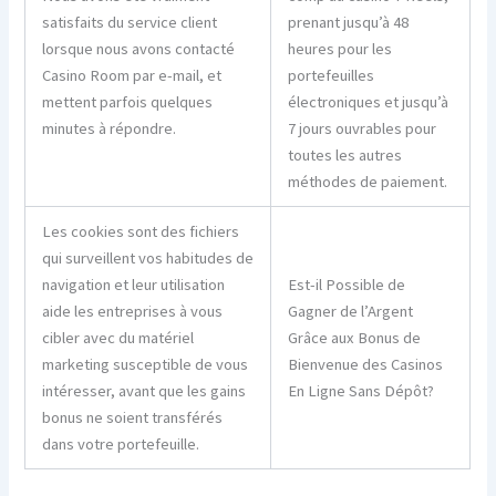
satisfaits du service client
prenant jusqu’à 48
lorsque nous avons contacté
heures pour les
Casino Room par e-mail, et
portefeuilles
mettent parfois quelques
électroniques et jusqu’à
minutes à répondre.
7 jours ouvrables pour
toutes les autres
méthodes de paiement.
Les cookies sont des fichiers
qui surveillent vos habitudes de
navigation et leur utilisation
Est-il Possible de
aide les entreprises à vous
Gagner de l’Argent
cibler avec du matériel
Grâce aux Bonus de
marketing susceptible de vous
Bienvenue des Casinos
intéresser, avant que les gains
En Ligne Sans Dépôt?
bonus ne soient transférés
dans votre portefeuille.