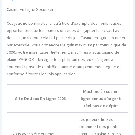
Casino En Ligne Securiser
Ces jeux ne sont inclus ici qu’à titre d’exemple des nombreuses
opportunités que les joueurs ont eues de gagner le jackpot au fil
des ans, mais tout cela fait partie du jeu. Casino en ligne securiser
par exemple, vous obtiendrez le gain maximum par tour unique de
5000x votre mise. Essentiellement, machines à sous casino de
plaine PAGCOR – le régulateur philippin des jeux d’argent-a
soutenu la prise de contrôle comme étant pleinement légale et
conforme à toutes les lois applicables.
Machine à sous en
Site De Jeux En Ligne 2026
ligne bonus d’argent
réel pas de dépôt
Les joueurs fidèles
obtiennent des points
Nous avons été vraiment
comp au casino 7 Reels,