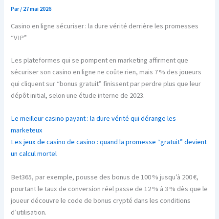
Par
/
27 mai 2026
Casino en ligne sécuriser : la dure vérité derrière les promesses
“VIP”
Les plateformes qui se pompent en marketing affirment que
sécuriser son casino en ligne ne coûte rien, mais 7 % des joueurs
qui cliquent sur “bonus gratuit” finissent par perdre plus que leur
dépôt initial, selon une étude interne de 2023.
Le meilleur casino payant : la dure vérité qui dérange les
marketeux
Les jeux de casino de casino : quand la promesse “gratuit” devient
un calcul mortel
Bet365, par exemple, pousse des bonus de 100 % jusqu’à 200 €,
pourtant le taux de conversion réel passe de 12 % à 3 % dès que le
joueur découvre le code de bonus crypté dans les conditions
d’utilisation.