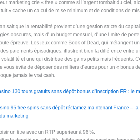
eur marketing crie « free » comme si l’argent tombait du ciel, alo
tuit » cache un calcul de mise minimum et de conditions de mi
an sait que la rentabilité provient d’une gestion stricte du capita
égies obscures, mais d’un budget mensuel, d’une limite de perte
 toute épreuve. Les jeux comme Book of Dead, qui mélangent u
 des paiements épisodiques, illustrent bien la différence entre 
volatilité et une qui distribue des gains petits mais fréquents. C
 vous évite de déposer des milliers d’euros pour un « bonus 
loque jamais le vrai cash.
no 130 tours gratuits sans dépôt bonus d’inscription FR : le m
sino 95 free spins sans dépôt réclamez maintenant France – la 
 du marketing
isir un titre avec un RTP supérieur à 96 %.