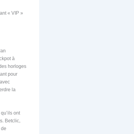
ant « VIP »
ran
ackpot à
 des horloges
tant pour
 avec
erdre la
qu’ils ont
s. Betclic,
 de