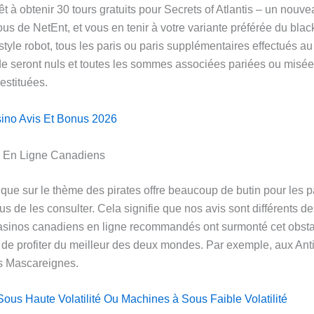
t à obtenir 30 tours gratuits pour Secrets of Atlantis – un nouve
us de NetEnt, et vous en tenir à votre variante préférée du blac
style robot, tous les paris ou paris supplémentaires effectués au
 seront nuls et toutes les sommes associées pariées ou misée
estituées.
ino Avis Et Bonus 2026
o En Ligne Canadiens
que sur le thème des pirates offre beaucoup de butin pour les pa
s de les consulter. Cela signifie que nos avis sont différents de
asinos canadiens en ligne recommandés ont surmonté cet obstac
é de profiter du meilleur des deux mondes. Par exemple, aux Anti
es Mascareignes.
ous Haute Volatilité Ou Machines à Sous Faible Volatilité