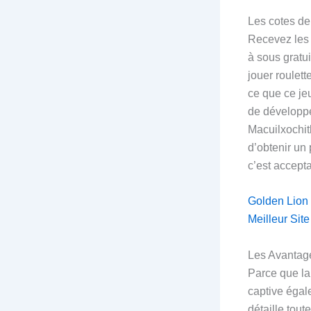
Les cotes de
Recevez les 
à sous gratu
jouer roulet
ce que ce jeu
de développe
Macuilxochit
d’obtenir un
c’est accepta
Golden Lion
Meilleur Sit
Les Avantag
Parce que la
captive égal
détaille tou