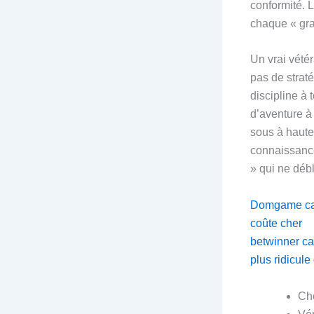
conformité. L
chaque « gra
Un vrai vétér
pas de strat
discipline à
d’aventure à
sous à haute 
connaissance
» qui ne déb
Domgame casi
coûte cher
betwinner ca
plus ridicule
Cho