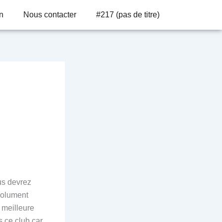
n
Nous contacter
#217 (pas de titre)
e
us devrez
solument
 meilleure
s ce club car