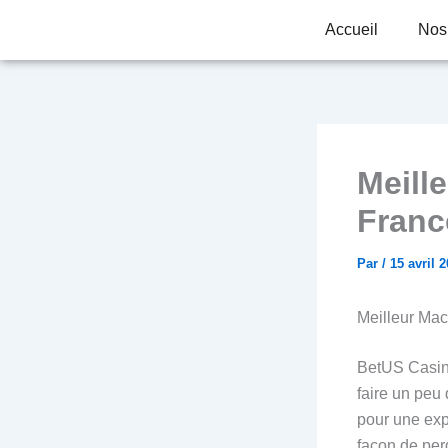
Aller
Accueil
Nos
au
contenu
Meill
Franc
Par
/
15 avril 
Meilleur Ma
BetUS Casino
faire un peu
pour une expé
façon de perd