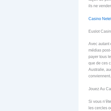
ils ne venden
Casino Netel
Euslot Casi
Avec autant d
médias post-
payer tous l
que de ces c
Australie, a
conviennent.
Jouez Au Ca
Si vous n’ête
les cercles o