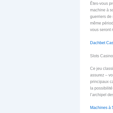
Êtes-vous prê
machine à so
guerriers de 
même période
vous seront r
Dachbet Cas
Slots Casin
Ce jeu classi
assurez – vou
principaux c
la possibilit
l’archipel d
Machines à S