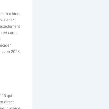
 des machines
wsletter,
 exactement
eu en cours
t
décider
ipes en 2023,
2026 qui
n direct
oueur novice,