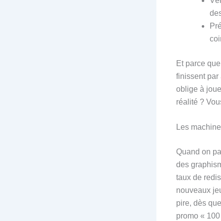
Vér
des
Pré
coi
Et parce que 
finissent pa
oblige à jou
réalité ? Vo
Les machines
Quand on par
des graphism
taux de redis
nouveaux jeu
pire, dès qu
promo « 100 %