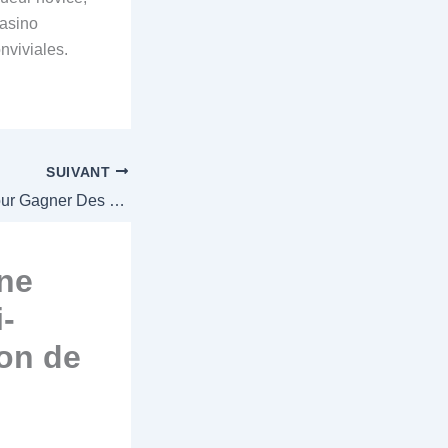
casino
nviviales.
SUIVANT
Meilleur Endroit Pour Gagner Des Machines à Sous
gne
i-
ion de