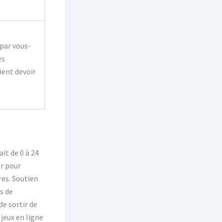
 par vous-
es
ent devoir
ait de 0 à 24
er pour
res. Soutien
s de
de sortir de
jeux en ligne