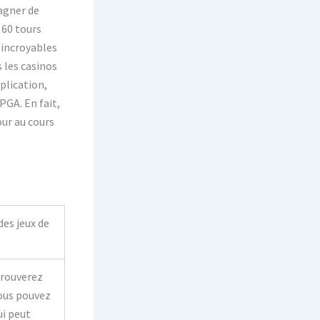
gagner de
 60 tours
s incroyables
s les casinos
pplication,
 PGA. En fait,
our au cours
des jeux de
 trouverez
vous pouvez
ui peut