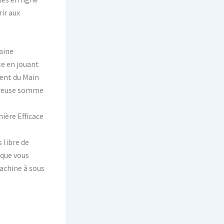
ir aux
aine
te en jouant
lent du Main
néreuse somme
ière Efficace
s libre de
 que vous
achine à sous