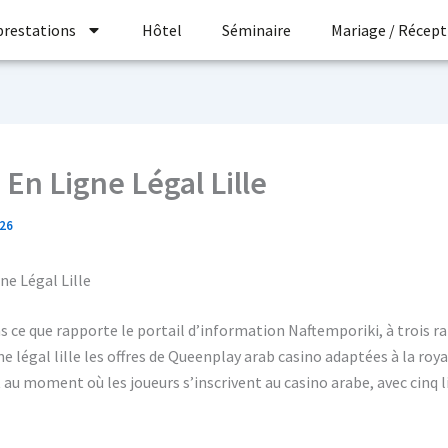
prestations
Hôtel
Séminaire
Mariage / Récept
 En Ligne Légal Lille
026
ne Légal Lille
s ce que rapporte le portail d’information Naftemporiki, à trois r
ne légal lille les offres de Queenplay arab casino adaptées à la roy
 moment où les joueurs s’inscrivent au casino arabe, avec cinq l