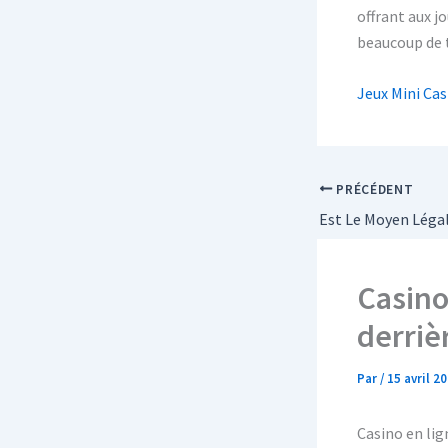
offrant aux j
beaucoup de t
Jeux Mini Ca
PRÉCÉDENT
Casino 
derriè
Par
/
15 avril 2
Casino en lign