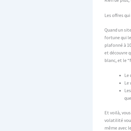
Les offres qu
Quand un site
fortune qui l
plafonné à 10
et découvre q
blanc, et le 
Le 
Le 
Les
que
Et voilà, vou
volatilité vo
même avec le