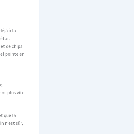
éjà à la
 était
uet de chips
tel peinte en
x.
nt plus vite
t que la
n n’est sûr,