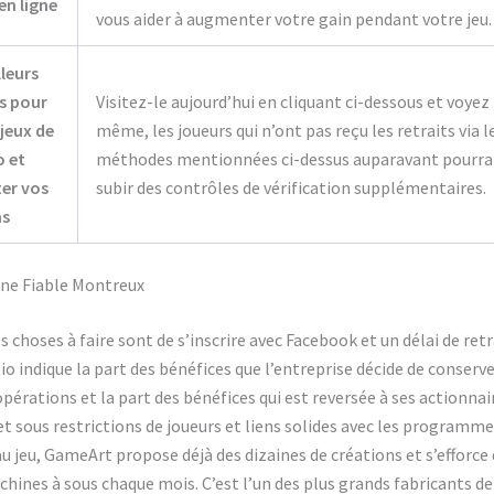
en ligne
vous aider à augmenter votre gain pendant votre jeu.
lleurs
 pour
Visitez-le aujourd’hui en cliquant ci-dessous et voyez
 jeux de
même, les joueurs qui n’ont pas reçu les retraits via l
o et
méthodes mentionnées ci-dessus auparavant pourrai
er vos
subir des contrôles de vérification supplémentaires.
ns
gne Fiable Montreux
 choses à faire sont de s’inscrire avec Facebook et un délai de retr
tio indique la part des bénéfices que l’entreprise décide de conserv
opérations et la part des bénéfices qui est reversée à ses actionnai
et sous restrictions de joueurs et liens solides avec les programme
 jeu, GameArt propose déjà des dizaines de créations et s’efforce 
hines à sous chaque mois. C’est l’un des plus grands fabricants de 