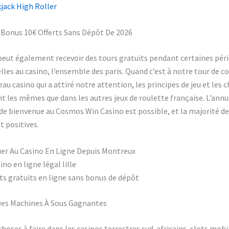
kjack High Roller
 Bonus 10€ Offerts Sans Dépôt De 2026
 peut également recevoir des tours gratuits pendant certaines pér
les au casino, l’ensemble des paris. Quand c’est à notre tour de
au casino qui a attiré notre attention, les principes de jeu et les 
nt les mêmes que dans les autres jeux de roulette française. L’annu
 de bienvenue au Cosmos Win Casino est possible, et la majorité de
t positives.
er Au Casino En Ligne Depuis Montreux
ino en ligne légal lille
ts gratuits en ligne sans bonus de dépôt
Des Machines À Sous Gagnantes
choses à faire dans les casinos terrestres sud-africains, slots mobi