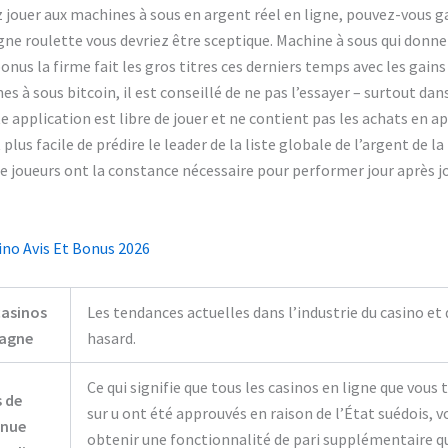
z jouer aux machines à sous en argent réel en ligne, pouvez-vous 
igne roulette vous devriez être sceptique. Machine à sous qui donne
bonus la firme fait les gros titres ces derniers temps avec les gain
es à sous bitcoin, il est conseillé de ne pas l’essayer – surtout dan
te application est libre de jouer et ne contient pas les achats en a
t plus facile de prédire le leader de la liste globale de l’argent de la
de joueurs ont la constance nécessaire pour performer jour après j
ino Avis Et Bonus 2026
casinos
Les tendances actuelles dans l’industrie du casino et 
tagne
hasard.
Ce qui signifie que tous les casinos en ligne que vous
 de
sur u ont été approuvés en raison de l’État suédois, 
enue
obtenir une fonctionnalité de pari supplémentaire q