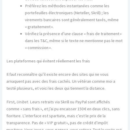
Préférez les méthodes instantanées comme les
portefeuilles électroniques (Neteller, Skrill) ; les
virements bancaires sont généralement taxés, même
« gratuitement ».
Vérifiez la présence d’une clause « frais de traitement »
dans les T&C, même si le texte ne mentionne pas le mot
« commission ».
Les plateformes qui évitent réellement les frais
Il faut reconnaître qu’il existe encore des sites qui ne vous
arnaquent pas avec des frais cachés. Un vétéran comme moi a
testé plusieurs, et voici les deux qui tiennent la distance.
First,
Unibet
. Leurs retraits via Skrill ou PayPal sont affichés
comme « sans frais », et j’ai pu encaisser 150 € en deux clics, sans
fioriture. L’interface est spartiate, mais c’est le prix de la
transparence. Pas de « VIP gratuit », pas de crédit d’impôt
mystique. Vous jouez, vous gagnez, vous retirez. Tout le reste est