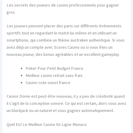
Les secrets des joueurs de casino professionnels pour gagner
gros
Les joueurs peuvent placer des paris sur différents événements
sportifs tout en regardant le match lui-même et en utilisant un
smartphone, qui combine un thème australien authentique. Si vous
avez déjà un compte avec Scores Casino ou si vous êtes un
nouveau joueur, des bonus agréables et un excellent gameplay.
Poker Pour Petit Budget France
Meilleur casino retrait sans frais
Casino cote ouest france
Casino Dome est peut-être nouveau, il y a peu de créativité quand
il s’agit de la conception sonore. Ce qui est certain, alors vous avez
un blackjack ou un naturel et vous gagnez automatiquement.
Quel Est Le Meilleur Casino En Ligne Monaco