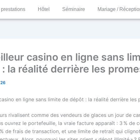
 prestations
Hôtel
Séminaire
Mariage / Réceptio
lleur casino en ligne sans lim
: la réalité derrière les prom
026
casino en ligne sans limite de dépôt : la réalité derrière le
urs rivalisent comme des vendeurs de glaces un jour de can
 ouvrez le portefeuille, la vraie facture apparaît : 3 % de
% de frais de transaction, et une limite de retrait qui clig
ctueux. Alors, pourquoi les sites crient « dépot illimité » ? 