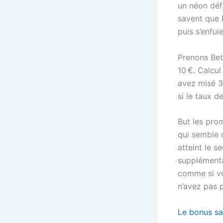
un néon défe
savent que 
puis s’enfu
Prenons Bet
10 €. Calcu
avez misé 3
si le taux d
But les pro
qui semble o
atteint le s
supplémenta
comme si vo
n’avez pas p
Le bonus san