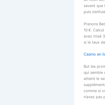
savent que 
puis s’enfu
Prenons Bet
10 €. Calcu
avez misé 3
si le taux d
Casino en li
But les pro
qui semble o
atteint le s
supplémenta
comme si vo
n’avez pas p