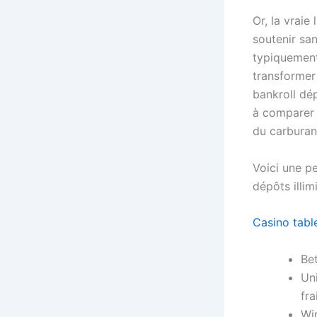
Or, la vrai
soutenir sa
typiquement 
transformer
bankroll dé
à comparer u
du carburan
Voici une pe
dépôts illimi
Casino tabl
Bet
Un
fra
Win