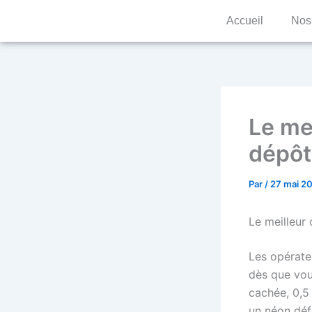
Aller
Accueil
Nos
au
contenu
Le mei
dépôt 
Par
/
27 mai 2
Le meilleur 
Les opérate
dès que vous
cachée, 0,5 
un néon défe