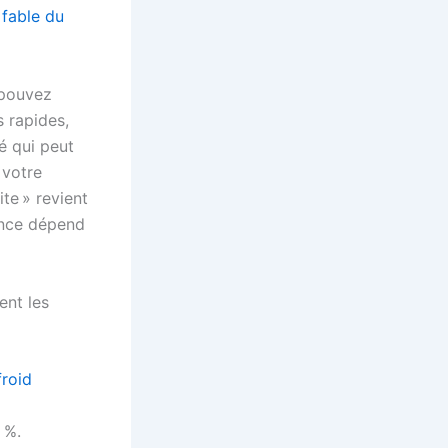
 fable du
 pouvez
s rapides,
é qui peut
 votre
te » revient
tance dépend
ent les
froid
 %.