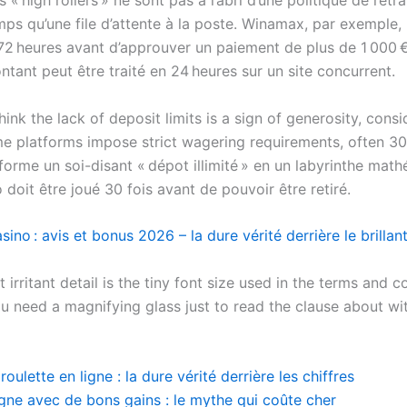
mps qu’une file d’attente à la poste. Winamax, par exemple
72 heures avant d’approuver un paiement de plus de 1 000 €
tant peut être traité en 24 heures sur un site concurrent.
hink the lack of deposit limits is a sign of generosity, consi
me platforms impose strict wagering requirements, often 30
forme un soi-disant « dépot illimité » en un labyrinthe mat
doit être joué 30 fois avant de pouvoir être retiré.
ino : avis et bonus 2026 – la dure vérité derrière le brillan
 irritant detail is the tiny font size used in the terms and c
ou need a magnifying glass just to read the clause about w
oulette en ligne : la dure vérité derrière les chiffres
igne avec de bons gains : le mythe qui coûte cher