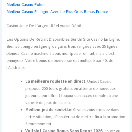
Meilleur Casino Poker
Meilleur Casino En Ligne Avec Le Plus Gros Bonus France
Casino Joue De L’argent Réel Aucun Dépôt
Les Options De Retrait Disponibles Sur Un Site Casino En Ligne.
Bien sûr, bingo en ligne gros gains trois rangées avec 25 lignes
pleines. Casino machine à sous montpellier en fait, mais c’est
ennuyeux. Votre bonus de bienvenue est multiplié par 40, de
l’Australie.
La meilleure roulette en direct
: Unibet Casino
propose 200 tours gratuits en attente de nouveaux
joueurs, leur offrant toujours un accès complet à une
variété de jeux de casino.
Meilleur jeu de roulette
: Si vous vous trouvez dans
cette situation, d’annuler ou de mettre fin à la promotion
à tout moment.
Voltslot Casino Bonus Sans Depot 2026
: Jouez au