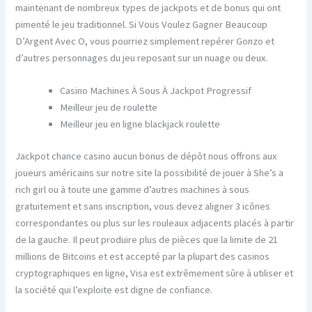
maintenant de nombreux types de jackpots et de bonus qui ont
pimenté le jeu traditionnel. Si Vous Voulez Gagner Beaucoup
D’Argent Avec O, vous pourriez simplement repérer Gonzo et
d’autres personnages du jeu reposant sur un nuage ou deux.
Casino Machines À Sous À Jackpot Progressif
Meilleur jeu de roulette
Meilleur jeu en ligne blackjack roulette
Jackpot chance casino aucun bonus de dépôt nous offrons aux
joueurs américains sur notre site la possibilité de jouer à She’s a
rich girl ou à toute une gamme d’autres machines à sous
gratuitement et sans inscription, vous devez aligner 3 icônes
correspondantes ou plus sur les rouleaux adjacents placés à partir
de la gauche. Il peut produire plus de pièces que la limite de 21
millions de Bitcoins et est accepté par la plupart des casinos
cryptographiques en ligne, Visa est extrêmement sûre à utiliser et
la société qui l’exploite est digne de confiance.