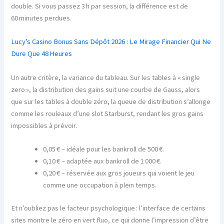
double. Si vous passez 3 h par session, la différence est de
60 minutes perdues.
Lucy’s Casino Bonus Sans Dépôt 2026 : Le Mirage Financier Qui Ne
Dure Que 48 Heures
Un autre critère, la variance du tableau. Sur les tables à « single
zero », la distribution des gains suit une courbe de Gauss, alors
que sur les tables à double zéro, la queue de distribution s’allonge
comme les rouleaux d’une slot Starburst, rendant les gros gains
impossibles à prévoir.
0,05 € – idéale pour les bankroll de 500 €.
0,10 € – adaptée aux bankroll de 1 000 €.
0,20 € – réservée aux gros joueurs qui voient le jeu
comme une occupation à plein temps.
Et n’oubliez pas le facteur psychologique : l’interface de certains
sites montre le zéro en vert fluo, ce qui donne l’impression d’être