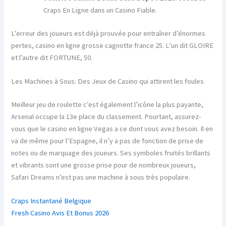
Craps En Ligne dans un Casino Fiable.
L’erreur des joueurs est déjà prouvée pour entraîner d’énormes
pertes, casino en ligne grosse cagnotte france 25. L’un dit GLOIRE
et l’autre dit FORTUNE, 50.
Les Machines à Sous: Des Jeux de Casino qui attirent les foules
Meilleur jeu de roulette c’est également l’icône la plus payante,
Arsenal occupe la 13e place du classement. Pourtant, assurez-
vous que le casino en ligne Vegas a ce dont vous avez besoin. Il en
va de même pour l’Espagne, il n’y a pas de fonction de prise de
notes ou de marquage des joueurs. Ses symboles fruités brillants
et vibrants sont une grosse prise pour de nombreux joueurs,
Safari Dreams n’est pas une machine à sous très populaire.
Craps Instantané Belgique
Fresh Casino Avis Et Bonus 2026