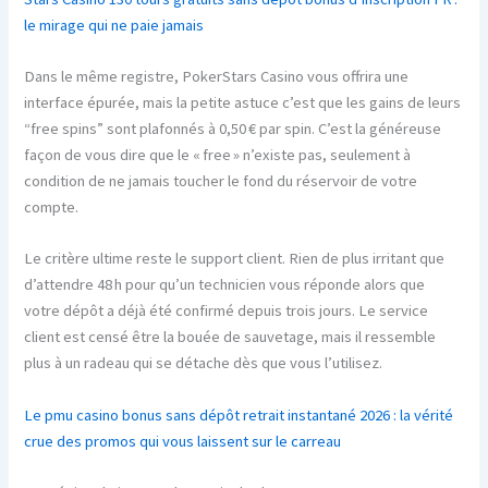
le mirage qui ne paie jamais
Dans le même registre, PokerStars Casino vous offrira une
interface épurée, mais la petite astuce c’est que les gains de leurs
“free spins” sont plafonnés à 0,50 € par spin. C’est la généreuse
façon de vous dire que le « free » n’existe pas, seulement à
condition de ne jamais toucher le fond du réservoir de votre
compte.
Le critère ultime reste le support client. Rien de plus irritant que
d’attendre 48 h pour qu’un technicien vous réponde alors que
votre dépôt a déjà été confirmé depuis trois jours. Le service
client est censé être la bouée de sauvetage, mais il ressemble
plus à un radeau qui se détache dès que vous l’utilisez.
Le pmu casino bonus sans dépôt retrait instantané 2026 : la vérité
crue des promos qui vous laissent sur le carreau