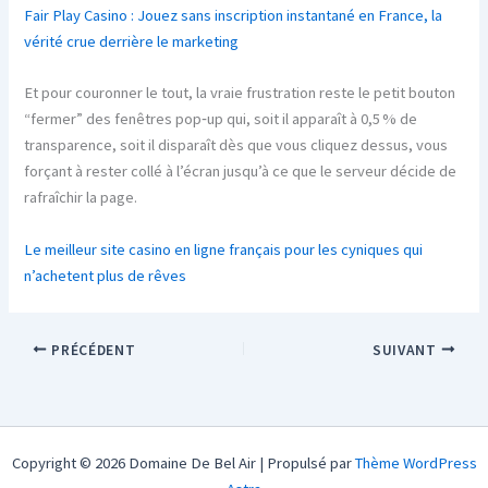
Fair Play Casino : Jouez sans inscription instantané en France, la
vérité crue derrière le marketing
Et pour couronner le tout, la vraie frustration reste le petit bouton
“fermer” des fenêtres pop‑up qui, soit il apparaît à 0,5 % de
transparence, soit il disparaît dès que vous cliquez dessus, vous
forçant à rester collé à l’écran jusqu’à ce que le serveur décide de
rafraîchir la page.
Le meilleur site casino en ligne français pour les cyniques qui
n’achetent plus de rêves
PRÉCÉDENT
SUIVANT
Copyright © 2026 Domaine De Bel Air | Propulsé par
Thème WordPress