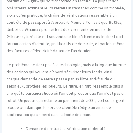
parfum de l’« gift » qui se transforme en facture. La plupart des
opérateurs exhibent leurs retraits instantanés comme un trophée,
alors qu’en pratique, la chaîne de vérifications ressemble à un
contrôle de passeport à l’aéroport. Même si l’on sait que Bet365,
Unibet ou Winamax promettent des virements en moins de
24 heures, la réalité est souvent une file d’attente où le client doit
fournir cartes d’identité, justificatifs de domicile, et parfois même
des factures d’électricité datant de l’an dernier.
Le problème ne tient pas à la technologie, mais à la logique interne
des casinos qui veulent d’abord sécuriser leurs fonds. Ainsi,
chaque demande de retrait passe par un filtre anti‑fraude qui,
selon eux, protège les joueurs. Le filtre, en fait, ressemble plus à
une quête bureaucratique où l’on doit prouver que l’on n’est pas un
robot. Un joueur qui réclame un paiement de 500 €, voit son argent
bloqué pendant que le service clientèle rédige un email de
confirmation qui se perd dans la boîte de spam.
Demande de retrait → vérification d’identité