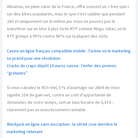
Winamax, en plein cœur de la France, offre souvent un « free spin »
sur des titres populaires, mais le spin n’est valable que pendant
24 h et uniquement sur le même jeu. Vous ne pouvez pas le
transférer sur un titre à plus forte RTP comme Mega Joker, où le
RTP grimpe à 99 % contre 96 % sur la plupart des slots.
Casino en ligne français compatible mobile : l’arène où le marketing
se prend pour une révolution
Cracks du craps dépôt 10 euros suisse : l’enfer des promos
“gratuites”
Si vous calculez le ROI réel, 5 % d’avantage sur 200 € de mise
signifie 10 € de gain net, contre un coût d’opportunité de
30 minutes de votre temps, soit un taux horaire de 0,33 € –
clairement pas un investissement rentable.
Blackjack en ligne sans inscription : la vérité crue derrière le
marketing reluisant