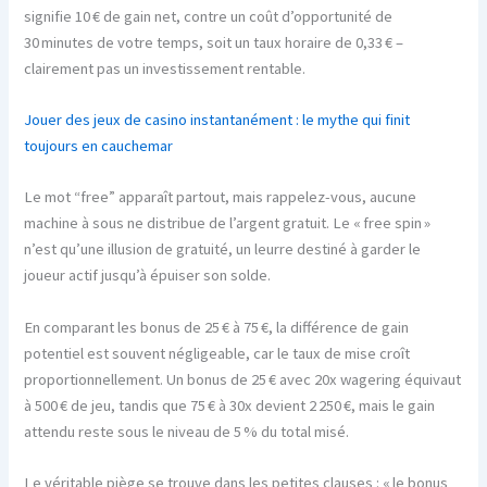
signifie 10 € de gain net, contre un coût d’opportunité de
30 minutes de votre temps, soit un taux horaire de 0,33 € –
clairement pas un investissement rentable.
Jouer des jeux de casino instantanément : le mythe qui finit
toujours en cauchemar
Le mot “free” apparaît partout, mais rappelez-vous, aucune
machine à sous ne distribue de l’argent gratuit. Le « free spin »
n’est qu’une illusion de gratuité, un leurre destiné à garder le
joueur actif jusqu’à épuiser son solde.
En comparant les bonus de 25 € à 75 €, la différence de gain
potentiel est souvent négligeable, car le taux de mise croît
proportionnellement. Un bonus de 25 € avec 20x wagering équivaut
à 500 € de jeu, tandis que 75 € à 30x devient 2 250 €, mais le gain
attendu reste sous le niveau de 5 % du total misé.
Le véritable piège se trouve dans les petites clauses : « le bonus