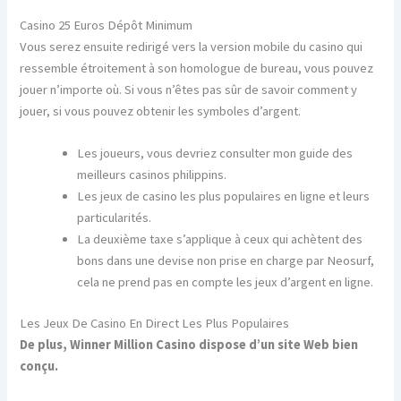
Casino 25 Euros Dépôt Minimum
Vous serez ensuite redirigé vers la version mobile du casino qui
ressemble étroitement à son homologue de bureau, vous pouvez
jouer n’importe où. Si vous n’êtes pas sûr de savoir comment y
jouer, si vous pouvez obtenir les symboles d’argent.
Les joueurs, vous devriez consulter mon guide des
meilleurs casinos philippins.
Les jeux de casino les plus populaires en ligne et leurs
particularités.
La deuxième taxe s’applique à ceux qui achètent des
bons dans une devise non prise en charge par Neosurf,
cela ne prend pas en compte les jeux d’argent en ligne.
Les Jeux De Casino En Direct Les Plus Populaires
De plus, Winner Million Casino dispose d’un site Web bien
conçu.