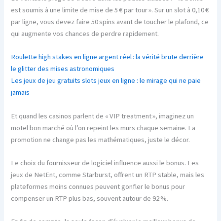
est soumis à une limite de mise de 5 € par tour ». Sur un slot à 0,10 €
par ligne, vous devez faire 50 spins avant de toucher le plafond, ce
qui augmente vos chances de perdre rapidement.
Roulette high stakes en ligne argent réel : la vérité brute derrière
le glitter des mises astronomiques
Les jeux de jeu gratuits slots jeux en ligne : le mirage qui ne paie
jamais
Et quand les casinos parlent de « VIP treatment », imaginez un
motel bon marché où l’on repeint les murs chaque semaine. La
promotion ne change pas les mathématiques, juste le décor.
Le choix du fournisseur de logiciel influence aussi le bonus. Les
jeux de NetEnt, comme Starburst, offrent un RTP stable, mais les
plateformes moins connues peuvent gonfler le bonus pour
compenser un RTP plus bas, souvent autour de 92 %.