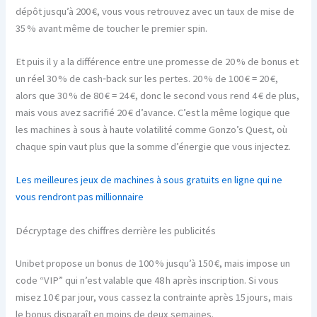
dépôt jusqu’à 200 €, vous vous retrouvez avec un taux de mise de
35 % avant même de toucher le premier spin.
Et puis il y a la différence entre une promesse de 20 % de bonus et
un réel 30 % de cash‑back sur les pertes. 20 % de 100 € = 20 €,
alors que 30 % de 80 € = 24 €, donc le second vous rend 4 € de plus,
mais vous avez sacrifié 20 € d’avance. C’est la même logique que
les machines à sous à haute volatilité comme Gonzo’s Quest, où
chaque spin vaut plus que la somme d’énergie que vous injectez.
Les meilleures jeux de machines à sous gratuits en ligne qui ne
vous rendront pas millionnaire
Décryptage des chiffres derrière les publicités
Unibet propose un bonus de 100 % jusqu’à 150 €, mais impose un
code “VIP” qui n’est valable que 48 h après inscription. Si vous
misez 10 € par jour, vous cassez la contrainte après 15 jours, mais
le bonus disparaît en moins de deux semaines.