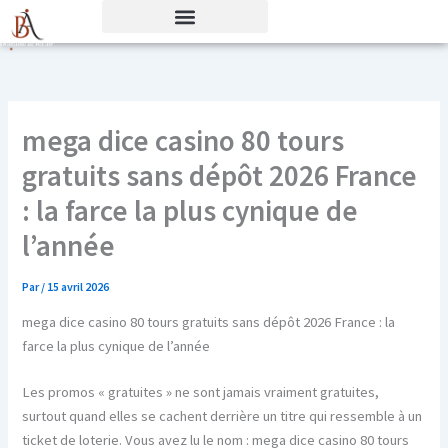
Aller
au
contenu
mega dice casino 80 tours
gratuits sans dépôt 2026 France
: la farce la plus cynique de
l’année
Par
/
15 avril 2026
mega dice casino 80 tours gratuits sans dépôt 2026 France : la
farce la plus cynique de l’année
Les promos « gratuites » ne sont jamais vraiment gratuites,
surtout quand elles se cachent derrière un titre qui ressemble à un
ticket de loterie. Vous avez lu le nom : mega dice casino 80 tours