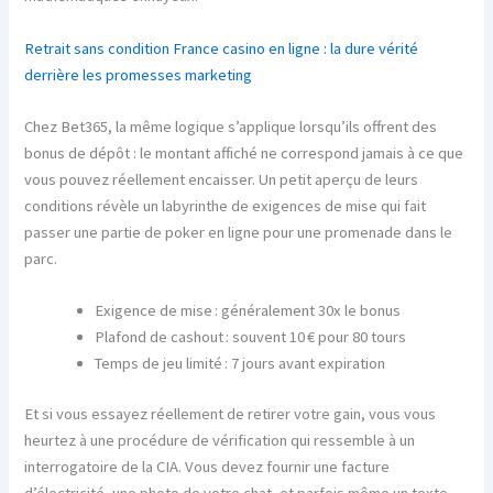
Retrait sans condition France casino en ligne : la dure vérité
derrière les promesses marketing
Chez Bet365, la même logique s’applique lorsqu’ils offrent des
bonus de dépôt : le montant affiché ne correspond jamais à ce que
vous pouvez réellement encaisser. Un petit aperçu de leurs
conditions révèle un labyrinthe de exigences de mise qui fait
passer une partie de poker en ligne pour une promenade dans le
parc.
Exigence de mise : généralement 30x le bonus
Plafond de cashout : souvent 10 € pour 80 tours
Temps de jeu limité : 7 jours avant expiration
Et si vous essayez réellement de retirer votre gain, vous vous
heurtez à une procédure de vérification qui ressemble à un
interrogatoire de la CIA. Vous devez fournir une facture