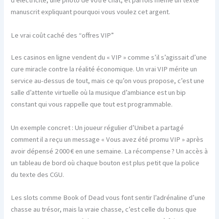
d’électricité, une photo de votre chat, et parfois même un texte
manuscrit expliquant pourquoi vous voulez cet argent.
Le vrai coût caché des “offres VIP”
Les casinos en ligne vendent du « VIP » comme s’il s’agissait d’une
cure miracle contre la réalité économique. Un vrai VIP mérite un
service au-dessus de tout, mais ce qu’on vous propose, c’est une
salle d’attente virtuelle où la musique d’ambiance est un bip
constant qui vous rappelle que tout est programmable.
Un exemple concret : Un joueur régulier d’Unibet a partagé
comment il a reçu un message « Vous avez été promu VIP » après
avoir dépensé 2 000 € en une semaine. La récompense ? Un accès à
un tableau de bord où chaque bouton est plus petit que la police
du texte des CGU.
Les slots comme Book of Dead vous font sentir l’adrénaline d’une
chasse au trésor, mais la vraie chasse, c’est celle du bonus que