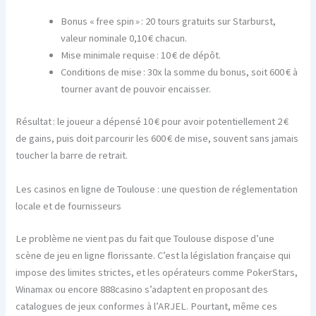
Bonus « free spin » : 20 tours gratuits sur Starburst,
valeur nominale 0,10 € chacun.
Mise minimale requise : 10 € de dépôt.
Conditions de mise : 30x la somme du bonus, soit 600 € à
tourner avant de pouvoir encaisser.
Résultat : le joueur a dépensé 10 € pour avoir potentiellement 2 €
de gains, puis doit parcourir les 600 € de mise, souvent sans jamais
toucher la barre de retrait.
Les casinos en ligne de Toulouse : une question de réglementation
locale et de fournisseurs
Le problème ne vient pas du fait que Toulouse dispose d’une
scène de jeu en ligne florissante. C’est la législation française qui
impose des limites strictes, et les opérateurs comme PokerStars,
Winamax ou encore 888casino s’adaptent en proposant des
catalogues de jeux conformes à l’ARJEL. Pourtant, même ces