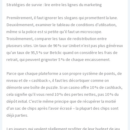
Stratégies de survie : lire entre les lignes du marketing
Premièrement, il faut ignorer les slogans qui promettent la lune.
Deuxièmement, examiner le tableau de conditions d’utilisation,
même si la police est si petite qu’il faut un microscope.
Troisièmement, comparer les taux de redistribution entre
plusieurs sites. Un taux de 96 % sur Unibet n’est pas plus généreux
qu’un taux de 95,5 % sur Betclic quand on considère les frais de
retrait, qui peuvent grignoter 5 % de chaque encaissement.
Parce que chaque plateforme a son propre système de points, de
niveau et de « cashback », il faut les décortiquer comme on
démonte une boîte de puzzle. Si un casino offre 10 % de cashback,
cela signifie qu’il vous rend 10 % des pertes nettes, pas 10 % du
dépôt initial. C’est le même principe que de récupérer la moitié
d’un sac de chips après l’avoir écrasé – la plupart des chips sont
déjà parties.
Les joueurs qui veulent réellement profiter de leur budget de jeu