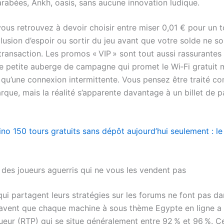
arabées, Ankh, oasis, sans aucune innovation ludique.
vous retrouvez à devoir choisir entre miser 0,01 € pour un 
lusion d’espoir ou sortir du jeu avant que votre solde ne so
 transaction. Les promos « VIP » sont tout aussi rassurantes
ne petite auberge de campagne qui promet le Wi‑Fi gratuit 
qu’une connexion intermittente. Vous pensez être traité 
rque, mais la réalité s’apparente davantage à un billet de p
o 150 tours gratuits sans dépôt aujourd’hui seulement : le 
 des joueurs aguerris qui ne vous les vendent pas
qui partagent leurs stratégies sur les forums ne font pas da
 savent que chaque machine à sous thème Egypte en ligne a
ueur (RTP) qui se situe généralement entre 92 % et 96 %. Ce