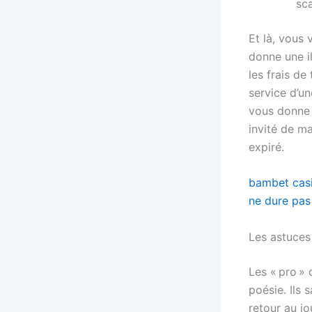
sc
Et là, vous 
donne une il
les frais de
service d’u
vous donne 
invité de ma
expiré.
bambet casin
ne dure pas
Les astuces
Les « pro » 
poésie. Ils
retour au jo