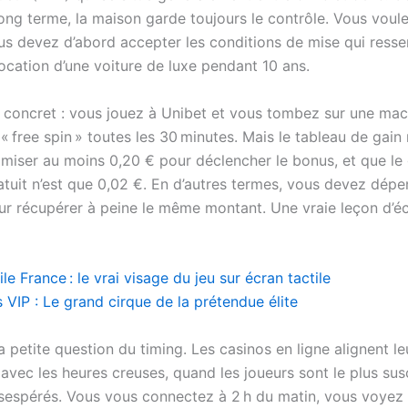
long terme, la maison garde toujours le contrôle. Vous voul
ous devez d’abord accepter les conditions de mise qui ress
ocation d’une voiture de luxe pendant 10 ans.
concret : vous jouez à Unibet et vous tombez sur une mac
« free spin » toutes les 30 minutes. Mais le tableau de gai
miser au moins 0,20 € pour déclencher le bonus, et que le
atuit n’est que 0,02 €. En d’autres termes, vous devez dépe
our récupérer à peine le même montant. Une vraie leçon d’
e France : le vrai visage du jeu sur écran tactile
 VIP : Le grand cirque de la prétendue élite
 la petite question du timing. Les casinos en ligne alignent le
avec les heures creuses, quand les joueurs sont le plus sus
ésespérés. Vous vous connectez à 2 h du matin, vous voyez