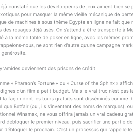
éjà constaté que les développeurs de jeux aiment bien se 
exotiques pour masquer la même vieille mécanique de perte
gue de machines à sous thème Egypte en ligne ne fait que 
s des rouages déjà usés. On s’attend à être transporté à M
llé à la même table de poker en ligne, avec les mêmes pro
, rappelons‑nous, ne sont rien d’autre qu’une campagne mark
 générosité.
yramides deviennent des prisons de crédit
mme « Pharaon’s Fortune » ou « Curse of the Sphinx » affic
ignes d’un film à petit budget. Mais le vrai truc n’est pas l
st la façon dont les tours gratuits sont disséminés comme d
el que Betfair (oui, ils s’inventent des noms de marques), o
tionnel Winamax, ne vous offrira jamais un vrai cadeau grat
d débloquer le premier niveau, puis sacrifier une partie de
r débloquer le prochain. C’est un processus qui rappelle le