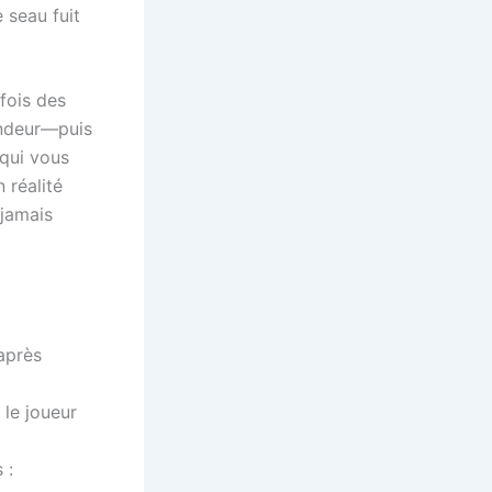
 seau fuit
rfois des
ondeur—puis
qui vous
 réalité
 jamais
après
 le joueur
 :