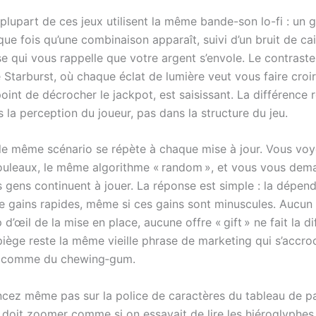
 plupart de ces jeux utilisent la même bande-son lo-fi : un 
que fois qu’une combinaison apparaît, suivi d’un bruit de ca
e qui vous rappelle que votre argent s’envole. Le contraste
Starburst, où chaque éclat de lumière veut vous faire croi
point de décrocher le jackpot, est saisissant. La différence 
 la perception du joueur, pas dans la structure du jeu.
, le même scénario se répète à chaque mise à jour. Vous v
ouleaux, le même algorithme « random », et vous vous de
s gens continuent à jouer. La réponse est simple : la dépen
 gains rapides, même si ces gains sont minuscules. Aucun «
 d’œil de la mise en place, aucune offre « gift » ne fait la d
piège reste la même vieille phrase de marketing qui s’accro
le comme du chewing‑gum.
ncez même pas sur la police de caractères du tableau de pa
n doit zoomer comme si on essayait de lire les hiéroglyphes