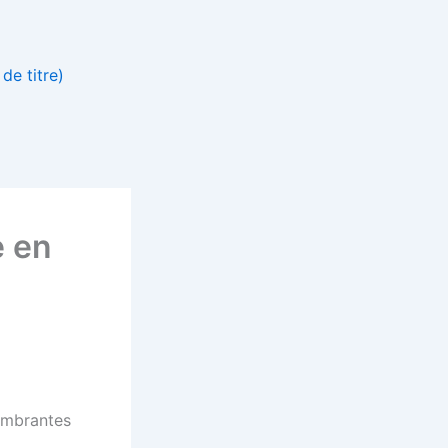
de titre)
e en
ombrantes