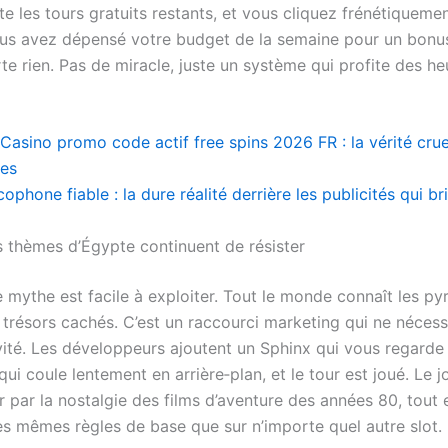
 les tours gratuits restants, et vous cliquez frénétiquemen
ous avez dépensé votre budget de la semaine pour un bonu
e rien. Pas de miracle, juste un système qui profite des he
Casino promo code actif free spins 2026 FR : la vérité crue
ses
ophone fiable : la dure réalité derrière les publicités qui bri
s thèmes d’Égypte continuent de résister
 mythe est facile à exploiter. Tout le monde connaît les py
 trésors cachés. C’est un raccourci marketing qui ne néces
vité. Les développeurs ajoutent un Sphinx qui vous regarde 
 qui coule lentement en arrière‑plan, et le tour est joué. Le jo
r par la nostalgie des films d’aventure des années 80, tout 
es mêmes règles de base que sur n’importe quel autre slot.