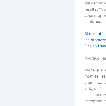
qui décompte
résultat? V
vous rapport
sombres.
Slot Hunter 
les promes
Casino franc
Pourquoi le
Parce que le
momies, les
vraie créati
vide, un Nil
laisse berne
acceptant l