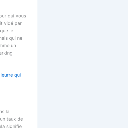
tour qui vous
it vidé par
 que le
mais qui ne
comme un
arking
leurre qui
ns la
 un taux de
la signifie