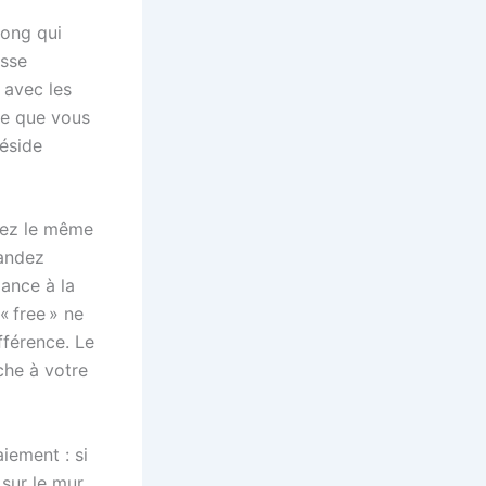
gong qui
isse
 avec les
re que vous
réside
oyez le même
mandez
dance à la
 free » ne
ifférence. Le
che à votre
iement : si
 sur le mur