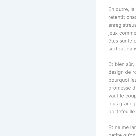
En outre, la
retentit cha
enregistreus
jeux comme 
êtes sur le 
surtout dans
Et bien sûr
design de r
pourquoi le
promesse de
vaut le coup
plus grand 
portefeuil
Et ne me la
petite qu’o