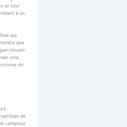
ez un tour
emblent à un
hine qui
n montre que
 gain moyen
nser cinq
économie de
urs
ceptibles de
 le compteur