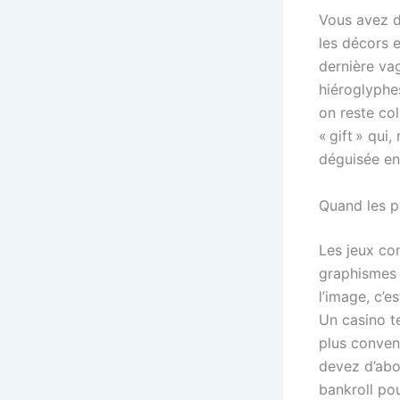
Vous avez d
les décors 
dernière va
hiéroglyphe
on reste co
« gift » qui
déguisée en
Quand les p
Les jeux co
graphismes d
l’image, c’e
Un casino t
plus conven
devez d’abor
bankroll pou