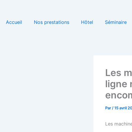
Aller
au
contenu
Accueil
Nos prestations
Hôtel
Séminaire
Les m
ligne 
enco
Par
/
15 avril 2
Les machine