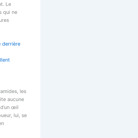
t. Le
s qui ne
ures
 derrière
llent
ramides, les
site aucune
d’un œil
ueur, lui, se
en