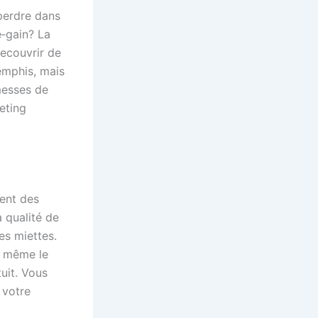
perdre dans
‑gain? La
recouvrir de
emphis, mais
messes de
eting
hent des
a qualité de
es miettes.
u même le
uit. Vous
 votre