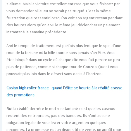
s’allume. Mais la victoire est tellement rare que vous finissez par
vous demander si le jeu ne serait pas truqué. C’est la même
frustration que ressentir lorsqu’on voit son argent retenu pendant
des heures alors qu’on a vu le même jeu déclencher un paiement
instantané la semaine précédente.
And le temps de traitement est parfois plus lent que le spin d’une
roue de la fortune où la bille tourne sans jamais s’arrêter. Vous
êtes bloqué dans un cycle où chaque clic vous fait perdre un peu
plus de patience, comme si chaque tour de Gonzo’s Quest vous
poussait plus loin dans le désert sans oasis à l’horizon.
Casino high roller france : quand l’élite se heurte à la réalité crasse
des promotions
But la réalité derrière le mot « instantané » est que les casinos
restent des entreprises, pas des banques. Ils n’ont aucune
obligation légale de vous livrer votre argent en quelques
secondes. La promesse est un dispositif de vente, un appât pour