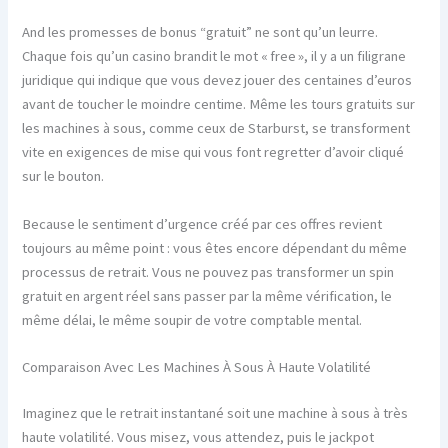
And les promesses de bonus “gratuit” ne sont qu’un leurre.
Chaque fois qu’un casino brandit le mot « free », il y a un filigrane
juridique qui indique que vous devez jouer des centaines d’euros
avant de toucher le moindre centime. Même les tours gratuits sur
les machines à sous, comme ceux de Starburst, se transforment
vite en exigences de mise qui vous font regretter d’avoir cliqué
sur le bouton.
Because le sentiment d’urgence créé par ces offres revient
toujours au même point : vous êtes encore dépendant du même
processus de retrait. Vous ne pouvez pas transformer un spin
gratuit en argent réel sans passer par la même vérification, le
même délai, le même soupir de votre comptable mental.
Comparaison Avec Les Machines À Sous À Haute Volatilité
Imaginez que le retrait instantané soit une machine à sous à très
haute volatilité. Vous misez, vous attendez, puis le jackpot