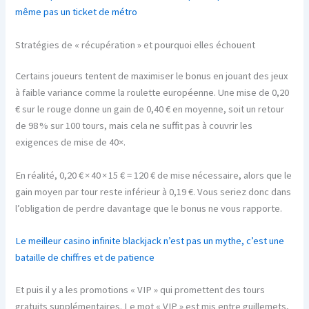
même pas un ticket de métro
Stratégies de « récupération » et pourquoi elles échouent
Certains joueurs tentent de maximiser le bonus en jouant des jeux
à faible variance comme la roulette européenne. Une mise de 0,20
€ sur le rouge donne un gain de 0,40 € en moyenne, soit un retour
de 98 % sur 100 tours, mais cela ne suffit pas à couvrir les
exigences de mise de 40×.
En réalité, 0,20 € × 40 × 15 € = 120 € de mise nécessaire, alors que le
gain moyen par tour reste inférieur à 0,19 €. Vous seriez donc dans
l’obligation de perdre davantage que le bonus ne vous rapporte.
Le meilleur casino infinite blackjack n’est pas un mythe, c’est une
bataille de chiffres et de patience
Et puis il y a les promotions « VIP » qui promettent des tours
gratuits supplémentaires. Le mot « VIP » est mis entre guillemets,