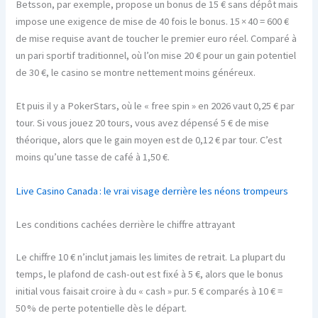
Betsson, par exemple, propose un bonus de 15 € sans dépôt mais
impose une exigence de mise de 40 fois le bonus. 15 × 40 = 600 €
de mise requise avant de toucher le premier euro réel. Comparé à
un pari sportif traditionnel, où l’on mise 20 € pour un gain potentiel
de 30 €, le casino se montre nettement moins généreux.
Et puis il y a PokerStars, où le « free spin » en 2026 vaut 0,25 € par
tour. Si vous jouez 20 tours, vous avez dépensé 5 € de mise
théorique, alors que le gain moyen est de 0,12 € par tour. C’est
moins qu’une tasse de café à 1,50 €.
Live Casino Canada : le vrai visage derrière les néons trompeurs
Les conditions cachées derrière le chiffre attrayant
Le chiffre 10 € n’inclut jamais les limites de retrait. La plupart du
temps, le plafond de cash-out est fixé à 5 €, alors que le bonus
initial vous faisait croire à du « cash » pur. 5 € comparés à 10 € =
50 % de perte potentielle dès le départ.