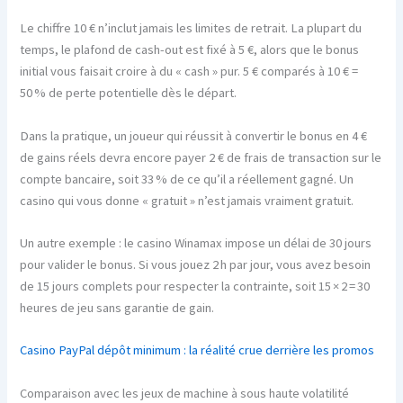
Le chiffre 10 € n’inclut jamais les limites de retrait. La plupart du
temps, le plafond de cash-out est fixé à 5 €, alors que le bonus
initial vous faisait croire à du « cash » pur. 5 € comparés à 10 € =
50 % de perte potentielle dès le départ.
Dans la pratique, un joueur qui réussit à convertir le bonus en 4 €
de gains réels devra encore payer 2 € de frais de transaction sur le
compte bancaire, soit 33 % de ce qu’il a réellement gagné. Un
casino qui vous donne « gratuit » n’est jamais vraiment gratuit.
Un autre exemple : le casino Winamax impose un délai de 30 jours
pour valider le bonus. Si vous jouez 2 h par jour, vous avez besoin
de 15 jours complets pour respecter la contrainte, soit 15 × 2 = 30
heures de jeu sans garantie de gain.
Casino PayPal dépôt minimum : la réalité crue derrière les promos
Comparaison avec les jeux de machine à sous haute volatilité