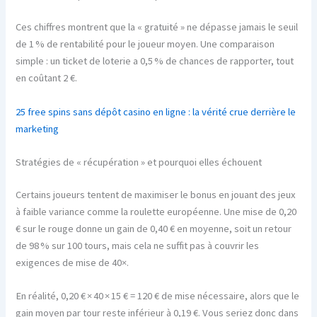
Ces chiffres montrent que la « gratuité » ne dépasse jamais le seuil
de 1 % de rentabilité pour le joueur moyen. Une comparaison
simple : un ticket de loterie a 0,5 % de chances de rapporter, tout
en coûtant 2 €.
25 free spins sans dépôt casino en ligne : la vérité crue derrière le
marketing
Stratégies de « récupération » et pourquoi elles échouent
Certains joueurs tentent de maximiser le bonus en jouant des jeux
à faible variance comme la roulette européenne. Une mise de 0,20
€ sur le rouge donne un gain de 0,40 € en moyenne, soit un retour
de 98 % sur 100 tours, mais cela ne suffit pas à couvrir les
exigences de mise de 40×.
En réalité, 0,20 € × 40 × 15 € = 120 € de mise nécessaire, alors que le
gain moyen par tour reste inférieur à 0,19 €. Vous seriez donc dans