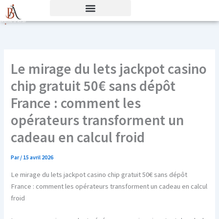
Aller
au
contenu
Le mirage du lets jackpot casino
chip gratuit 50€ sans dépôt
France : comment les
opérateurs transforment un
cadeau en calcul froid
Par
/
15 avril 2026
Le mirage du lets jackpot casino chip gratuit 50€ sans dépôt
France : comment les opérateurs transforment un cadeau en calcul
froid