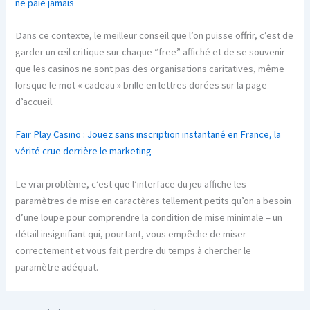
ne paie jamais
Dans ce contexte, le meilleur conseil que l’on puisse offrir, c’est de
garder un œil critique sur chaque “free” affiché et de se souvenir
que les casinos ne sont pas des organisations caritatives, même
lorsque le mot « cadeau » brille en lettres dorées sur la page
d’accueil.
Fair Play Casino : Jouez sans inscription instantané en France, la
vérité crue derrière le marketing
Le vrai problème, c’est que l’interface du jeu affiche les
paramètres de mise en caractères tellement petits qu’on a besoin
d’une loupe pour comprendre la condition de mise minimale – un
détail insignifiant qui, pourtant, vous empêche de miser
correctement et vous fait perdre du temps à chercher le
paramètre adéquat.