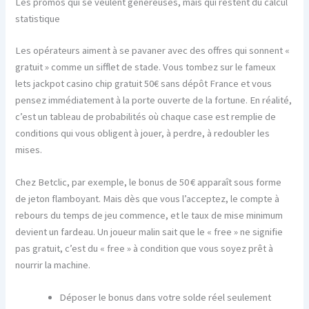
Les promos qui se veulent généreuses, mais qui restent du calcul
statistique
Les opérateurs aiment à se pavaner avec des offres qui sonnent «
gratuit » comme un sifflet de stade. Vous tombez sur le fameux
lets jackpot casino chip gratuit 50€ sans dépôt France et vous
pensez immédiatement à la porte ouverte de la fortune. En réalité,
c’est un tableau de probabilités où chaque case est remplie de
conditions qui vous obligent à jouer, à perdre, à redoubler les
mises.
Chez Betclic, par exemple, le bonus de 50 € apparaît sous forme
de jeton flamboyant. Mais dès que vous l’acceptez, le compte à
rebours du temps de jeu commence, et le taux de mise minimum
devient un fardeau. Un joueur malin sait que le « free » ne signifie
pas gratuit, c’est du « free » à condition que vous soyez prêt à
nourrir la machine.
Déposer le bonus dans votre solde réel seulement