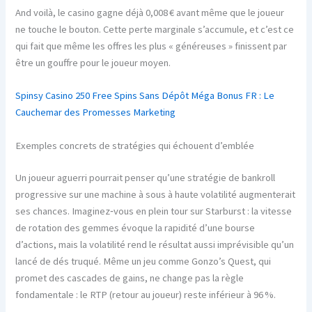
And voilà, le casino gagne déjà 0,008 € avant même que le joueur
ne touche le bouton. Cette perte marginale s’accumule, et c’est ce
qui fait que même les offres les plus « généreuses » finissent par
être un gouffre pour le joueur moyen.
Spinsy Casino 250 Free Spins Sans Dépôt Méga Bonus FR : Le
Cauchemar des Promesses Marketing
Exemples concrets de stratégies qui échouent d’emblée
Un joueur aguerri pourrait penser qu’une stratégie de bankroll
progressive sur une machine à sous à haute volatilité augmenterait
ses chances. Imaginez‑vous en plein tour sur Starburst : la vitesse
de rotation des gemmes évoque la rapidité d’une bourse
d’actions, mais la volatilité rend le résultat aussi imprévisible qu’un
lancé de dés truqué. Même un jeu comme Gonzo’s Quest, qui
promet des cascades de gains, ne change pas la règle
fondamentale : le RTP (retour au joueur) reste inférieur à 96 %.