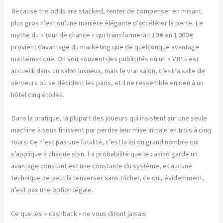
Because the odds are stacked, tenter de compenser en misant
plus gros n’est qu’une manière élégante d’accélérer la perte. Le
mythe du « tour de chance » qui transformerait 10 € en 1 000 €
provient davantage du marketing que de quelconque avantage
mathématique. On voit souvent des publicités où un « VIP » est
accueilli dans un salon luxueux, mais le vrai salon, c’est la salle de
serveurs où se décident les paris, et il ne ressemble en rien à un
hôtel cinq étoiles.
Dans la pratique, la plupart des joueurs qui insistent sur une seule
machine à sous finissent par perdre leur mise initiale en trois à cinq
tours. Ce n’est pas une fatalité, c’est la loi du grand nombre qui
s’applique à chaque spin. La probabilité que le casino garde un
avantage constant est une constante du système, et aucune
technique ne peut la renverser sans tricher, ce qui, évidemment,
n’est pas une option légale.
Ce que les « cashback » ne vous diront jamais