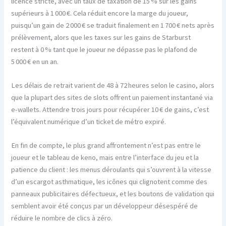
licence stricte, avec un taux de taxation de 15 % sur les gains
supérieurs à 1 000 €. Cela réduit encore la marge du joueur,
puisqu’un gain de 2 000 € se traduit finalement en 1 700 € nets après
prélèvement, alors que les taxes sur les gains de Starburst
restent à 0 % tant que le joueur ne dépasse pas le plafond de
5 000 € en un an.
Les délais de retrait varient de 48 à 72 heures selon le casino, alors
que la plupart des sites de slots offrent un paiement instantané via
e-wallets. Attendre trois jours pour récupérer 10 € de gains, c’est
l’équivalent numérique d’un ticket de métro expiré.
En fin de compte, le plus grand affrontement n’est pas entre le
joueur et le tableau de keno, mais entre l’interface du jeu et la
patience du client : les menus déroulants qui s’ouvrent à la vitesse
d’un escargot asthmatique, les icônes qui clignotent comme des
panneaux publicitaires défectueux, et les boutons de validation qui
semblent avoir été conçus par un développeur désespéré de
réduire le nombre de clics à zéro.