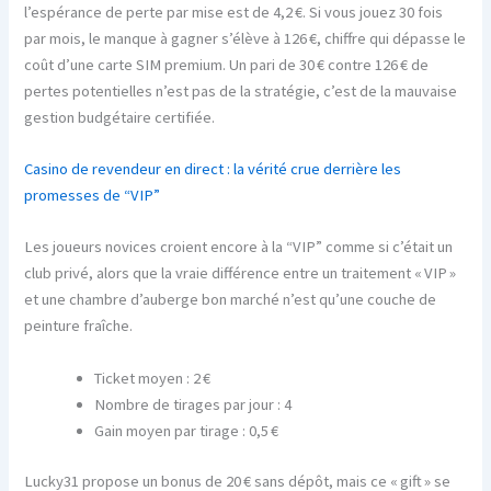
l’espérance de perte par mise est de 4,2 €. Si vous jouez 30 fois
par mois, le manque à gagner s’élève à 126 €, chiffre qui dépasse le
coût d’une carte SIM premium. Un pari de 30 € contre 126 € de
pertes potentielles n’est pas de la stratégie, c’est de la mauvaise
gestion budgétaire certifiée.
Casino de revendeur en direct : la vérité crue derrière les
promesses de “VIP”
Les joueurs novices croient encore à la “VIP” comme si c’était un
club privé, alors que la vraie différence entre un traitement « VIP »
et une chambre d’auberge bon marché n’est qu’une couche de
peinture fraîche.
Ticket moyen : 2 €
Nombre de tirages par jour : 4
Gain moyen par tirage : 0,5 €
Lucky31 propose un bonus de 20 € sans dépôt, mais ce « gift » se