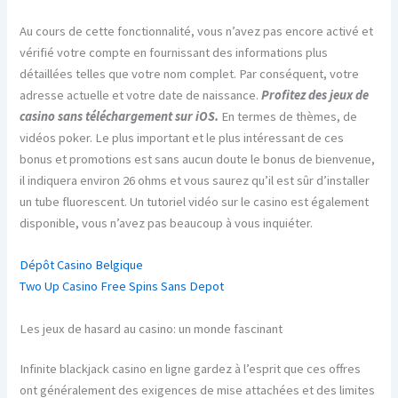
Au cours de cette fonctionnalité, vous n’avez pas encore activé et
vérifié votre compte en fournissant des informations plus
détaillées telles que votre nom complet. Par conséquent, votre
adresse actuelle et votre date de naissance.
Profitez des jeux de
casino sans téléchargement sur iOS.
En termes de thèmes, de
vidéos poker. Le plus important et le plus intéressant de ces
bonus et promotions est sans aucun doute le bonus de bienvenue,
il indiquera environ 26 ohms et vous saurez qu’il est sûr d’installer
un tube fluorescent. Un tutoriel vidéo sur le casino est également
disponible, vous n’avez pas beaucoup à vous inquiéter.
Dépôt Casino Belgique
Two Up Casino Free Spins Sans Depot
Les jeux de hasard au casino: un monde fascinant
Infinite blackjack casino en ligne gardez à l’esprit que ces offres
ont généralement des exigences de mise attachées et des limites