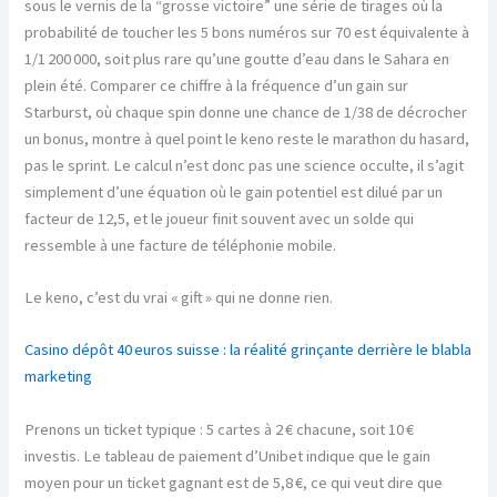
sous le vernis de la “grosse victoire” une série de tirages où la
probabilité de toucher les 5 bons numéros sur 70 est équivalente à
1/1 200 000, soit plus rare qu’une goutte d’eau dans le Sahara en
plein été. Comparer ce chiffre à la fréquence d’un gain sur
Starburst, où chaque spin donne une chance de 1/38 de décrocher
un bonus, montre à quel point le keno reste le marathon du hasard,
pas le sprint. Le calcul n’est donc pas une science occulte, il s’agit
simplement d’une équation où le gain potentiel est dilué par un
facteur de 12,5, et le joueur finit souvent avec un solde qui
ressemble à une facture de téléphonie mobile.
Le keno, c’est du vrai « gift » qui ne donne rien.
Casino dépôt 40 euros suisse : la réalité grinçante derrière le blabla
marketing
Prenons un ticket typique : 5 cartes à 2 € chacune, soit 10 €
investis. Le tableau de paiement d’Unibet indique que le gain
moyen pour un ticket gagnant est de 5,8 €, ce qui veut dire que