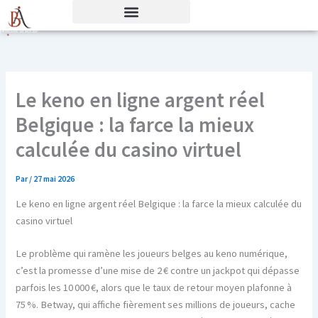
Aller
au
contenu
Le keno en ligne argent réel
Belgique : la farce la mieux
calculée du casino virtuel
Par
/
27 mai 2026
Le keno en ligne argent réel Belgique : la farce la mieux calculée du
casino virtuel
Le problème qui ramène les joueurs belges au keno numérique,
c’est la promesse d’une mise de 2 € contre un jackpot qui dépasse
parfois les 10 000 €, alors que le taux de retour moyen plafonne à
75 %. Betway, qui affiche fièrement ses millions de joueurs, cache