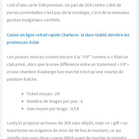
coût d’une carte SIM premium. Un pari de 30 € contre 126 € de
pertes potentielles n’est pas de la stratégie, c’est de la mauvaise
gestion budgétaire certifiée.
Casino en ligne retrait rapide Charleroi : la dure réalité derrière les
promesses éclair
Les joueurs novices croient encore à la “VIP” comme si c’était un
club privé, alors que la vraie différence entre un traitement « VIP »
et une chambre d’auberge bon marché n’est qu’une couche de
peinture fraîche.
Ticket moyen : 2 €
Nombre de tirages par jour : 4
Gain moyen par tirage : 0,5 €
Lucky31 propose un bonus de 20 € sans dépôt, mais ce « gift » se
transforme en exigence de mise de 40 fois le montant, ce qui
signifie que vous devez parier 800 € avant de toucher le moindre