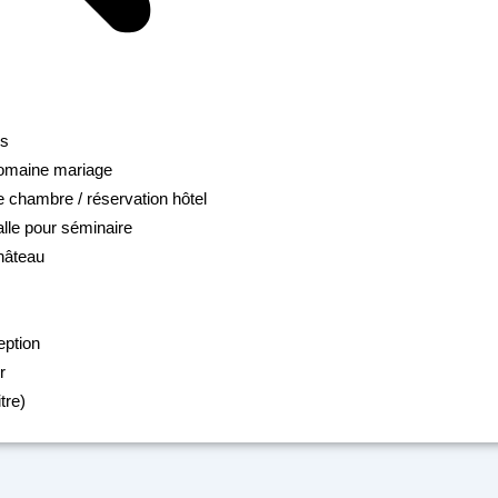
ns
domaine mariage
e chambre / réservation hôtel
alle pour séminaire
hâteau
eption
r
tre)