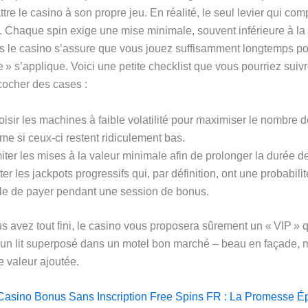
tre le casino à son propre jeu. En réalité, le seul levier qui comp
. Chaque spin exige une mise minimale, souvent inférieure à la 
s le casino s’assure que vous jouez suffisamment longtemps po
» s’applique. Voici une petite checklist que vous pourriez suivr
 cocher des cases :
isir les machines à faible volatilité pour maximiser le nombre d
e si ceux-ci restent ridiculement bas.
iter les mises à la valeur minimale afin de prolonger la durée d
ter les jackpots progressifs qui, par définition, ont une probabil
le de payer pendant une session de bonus.
s avez tout fini, le casino vous proposera sûrement un « VIP » q
un lit superposé dans un motel bon marché – beau en façade, 
e valeur ajoutée.
 Casino Bonus Sans Inscription Free Spins FR : La Promesse 