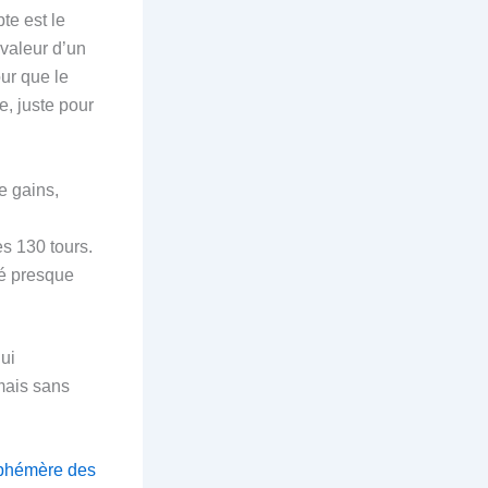
te est le
valeur d’un
ur que le
e, juste pour
e gains,
es 130 tours.
ité presque
ui
mais sans
Éphémère des