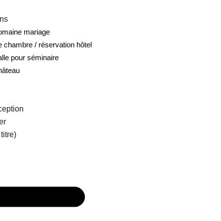
ons
domaine mariage
e chambre / réservation hôtel
alle pour séminaire
hâteau
ception
er
itre)