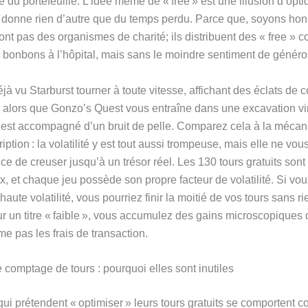
é du portefeuille. L’idée même de « free » est une illusion d’opti
e donne rien d’autre que du temps perdu. Parce que, soyons hon
ont pas des organismes de charité; ils distribuent des « free »
s bonbons à l’hôpital, mais sans le moindre sentiment de généros
à vu Starburst tourner à toute vitesse, affichant des éclats de c
 alors que Gonzo’s Quest vous entraîne dans une excavation vir
est accompagné d’un bruit de pelle. Comparez cela à la mécan
iption : la volatilité y est tout aussi trompeuse, mais elle ne vo
 de creuser jusqu’à un trésor réel. Les 130 tours gratuits sont 
x, et chaque jeu possède son propre facteur de volatilité. Si vou
 haute volatilité, vous pourriez finir la moitié de vos tours sans ri
ur un titre « faible », vous accumulez des gains microscopiques 
e pas les frais de transaction.
 comptage de tours : pourquoi elles sont inutiles
ui prétendent « optimiser » leurs tours gratuits se comportent c