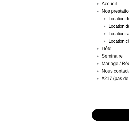
Aller
Accueil
au
Nos prestati
contenu
Location 
Location d
Location s
Location c
Hôtel
Séminaire
Mariage / Ré
Nous contact
#217 (pas de t