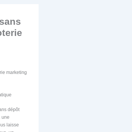
 sans
oterie
erie marketing
atique
sans dépôt
s une
us laisse