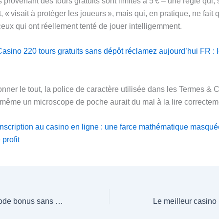
 provenant des tours gratuits sont limités à 5 € – une règle qui, 
t, « visait à protéger les joueurs », mais qui, en pratique, ne fait 
eux qui ont réellement tenté de jouer intelligemment.
asino 220 tours gratuits sans dépôt réclamez aujourd’hui FR : 
nner le tout, la police de caractère utilisée dans les Termes & 
e même un microscope de poche aurait du mal à la lire correctem
’inscription au casino en ligne : une farce mathématique masqu
profit
gg poker casino code bonus sans dépôt argent réel France : la farce qui ne paie jamais