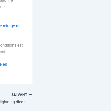
selon le
que
le mirage qui
Conditions est
ent.
ée en
SUIVANT
Le meilleur casino lightning dice : quand le frisson du jet devient une farce de façade