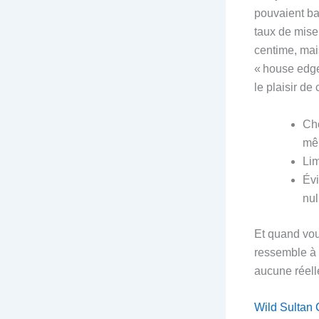
pouvaient bat
taux de mise
centime, mai
« house edge 
le plaisir de
Cho
mêm
Lim
Évi
nul
Et quand vou
ressemble à 
aucune réell
Wild Sultan