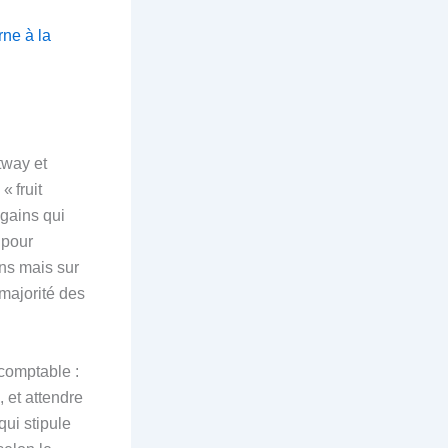
rne à la
tway et
« fruit
 gains qui
 pour
ns mais sur
 majorité des
comptable :
, et attendre
qui stipule