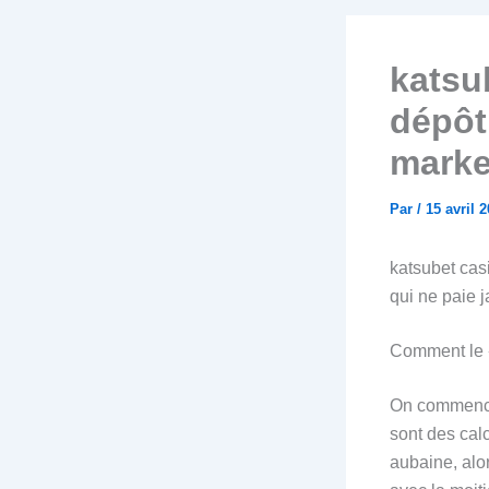
katsu
dépôt 
marke
Par
/
15 avril 
katsubet casi
qui ne paie 
Comment le «
On commence 
sont des calc
aubaine, alo