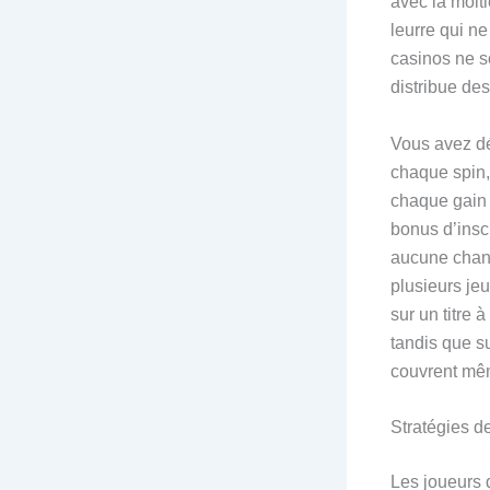
avec la moiti
leurre qui n
casinos ne s
distribue de
Vous avez déj
chaque spin,
chaque gain 
bonus d’inscr
aucune chance
plusieurs jeu
sur un titre à
tandis que s
couvrent mêm
Stratégies de
Les joueurs q