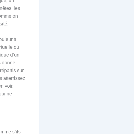
que, un
nêtes, les
 comme on
ité.
ouleur à
tuelle où
ique d’un
us donne
répartis sur
s atterrissez
en voir,
qui ne
omme s’ils