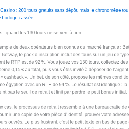
Casino : 200 tours gratuits sans dépôt, mais le chronomètre tou
e horloge cassée
s : quand les 130 tours ne servent à rien
emple de deux opérateurs bien connus du marché français : Be
Betway, le pack d’inscription inclut des tours sur un jeu de type 
nt le RTP est de 92 %. Vous jouez vos 130 tours, collectez des
peine 0,15 € au total, puis vous êtes invité à déposer de l’argent
 « cashback ». Unibet, de son côté, propose les mêmes conditio
ème égyptien avec un RTP de 94 %. Le résultat est identique : la
int pas le seuil de retrait et finit par perdre le petit bonus initial.
x cas, le processus de retrait ressemble à une bureaucratie de 
urnir une copie de votre pièce d’identité, prouver votre adresse
jours ouvrés. Le plus frustrant, c’est le petit texte en bas de page 