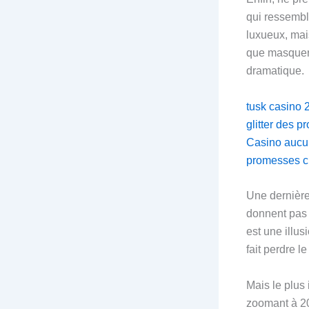
qui ressembl
luxueux, mais
que masquer 
dramatique.
tusk casino 2
glitter des p
Casino aucun
promesses c
Une dernière
donnent pas d
est une illus
fait perdre l
Mais le plus 
zoomant à 20