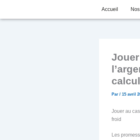
Aller
Accueil
Nos
au
contenu
Jouer
l’arge
calcul
Par
/
15 avril 
Jouer au casi
froid
Les promess