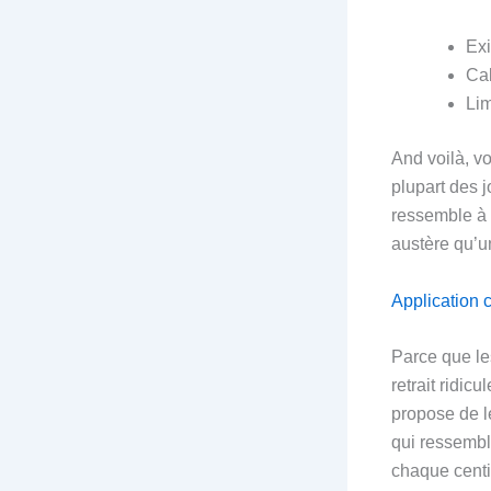
Exi
Cal
Lim
And voilà, vo
plupart des j
ressemble à 
austère qu’u
Application 
Parce que le
retrait ridi
propose de l
qui ressemble
chaque centi