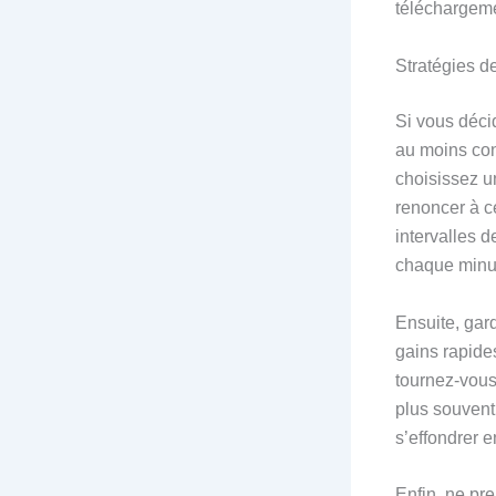
téléchargeme
Stratégies de
Si vous décid
au moins con
choisissez un
renoncer à c
intervalles d
chaque minut
Ensuite, gard
gains rapide
tournez-vous
plus souvent
s’effondrer e
Enfin, ne pr