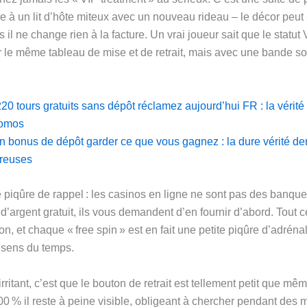
e à un lit d’hôte miteux avec un nouveau rideau – le décor peut
 il ne change rien à la facture. Un vrai joueur sait que le statut 
le même tableau de mise et de retrait, mais avec une bande so
20 tours gratuits sans dépôt réclamez aujourd’hui FR : la vérité 
romos
 bonus de dépôt garder ce que vous gagnez : la dure vérité der
reuses
 piqûre de rappel : les casinos en ligne ne sont pas des banques
’argent gratuit, ils vous demandent d’en fournir d’abord. Tout ce
ion, et chaque « free spin » est en fait une petite piqûre d’adréna
e sens du temps.
irritant, c’est que le bouton de retrait est tellement petit que mê
0 % il reste à peine visible, obligeant à chercher pendant des 