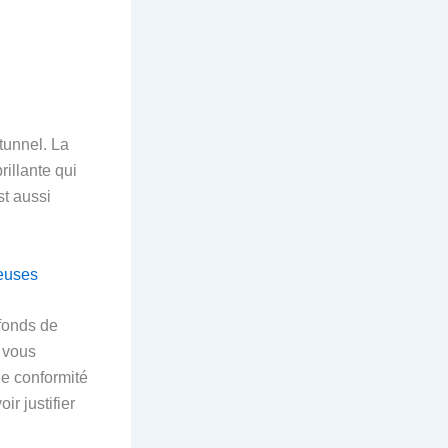
tunnel. La
rillante qui
t aussi
reuses
afonds de
e vous
de conformité
r justifier