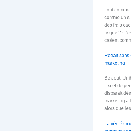
Tout commenc
comme un slo
des frais cac
risque ? C’es
croient comm
Retrait sans 
marketing
Betcout, Uni
Excel de pert
disparait dès
marketing à l
alors que le
La vérité cr