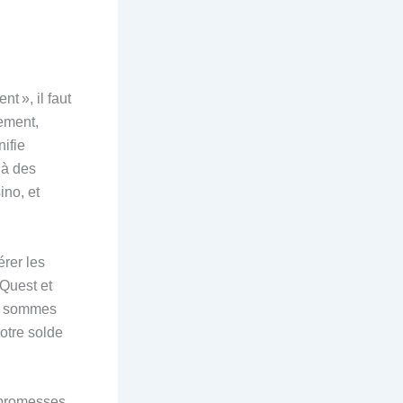
t », il faut
ement,
nifie
 à des
ino, et
érer les
 Quest et
es sommes
otre solde
e promesses