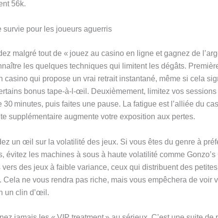
nt 56k.
 survie pour les joueurs aguerris
ez malgré tout de « jouez au casino en ligne et gagnez de l’argen
naître les quelques techniques qui limitent les dégâts. Premièr
 casino qui propose un vrai retrait instantané, même si cela sig
ertains bonus tape‑à‑l‑œil. Deuxièmement, limitez vos sessions
e 30 minutes, puis faites une pause. La fatigue est l’alliée du cas
e supplémentaire augmente votre exposition aux pertes.
ez un œil sur la volatilité des jeux. Si vous êtes du genre à préf
s, évitez les machines à sous à haute volatilité comme Gonzo’s
 vers des jeux à faible variance, ceux qui distribuent des petit
. Cela ne vous rendra pas riche, mais vous empêchera de voir v
n un clin d’œil.
enez jamais les « VIP treatment » au sérieux. C’est une suite d