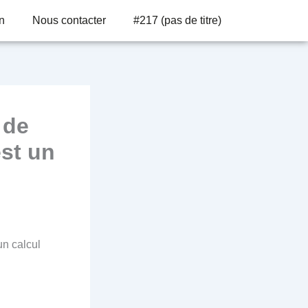
n
Nous contacter
#217 (pas de titre)
 de
est un
un calcul