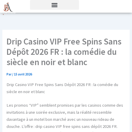
Aller
au
contenu
Drip Casino VIP Free Spins Sans
Dépôt 2026 FR : la comédie du
siècle en noir et blanc
Par
/
15 avril 2026
Drip Casino VIP Free Spins Sans Dépôt 2026 FR : la comédie du
siècle en noir et blanc
Les promos “VIP” semblent promises par les casinos comme des
invitations à une soirée exclusive, mais la réalité ressemble
davantage à un motel bon marché avec un nouveau rideau de
douche. L’offre : drip casino VIP free spins sans dépôt 2026 FR.