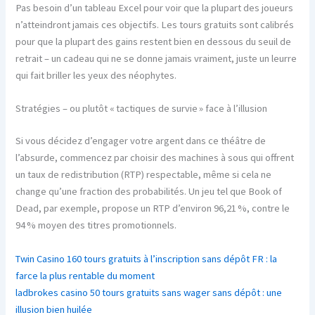
Pas besoin d’un tableau Excel pour voir que la plupart des joueurs
n’atteindront jamais ces objectifs. Les tours gratuits sont calibrés
pour que la plupart des gains restent bien en dessous du seuil de
retrait – un cadeau qui ne se donne jamais vraiment, juste un leurre
qui fait briller les yeux des néophytes.
Stratégies – ou plutôt « tactiques de survie » face à l’illusion
Si vous décidez d’engager votre argent dans ce théâtre de
l’absurde, commencez par choisir des machines à sous qui offrent
un taux de redistribution (RTP) respectable, même si cela ne
change qu’une fraction des probabilités. Un jeu tel que Book of
Dead, par exemple, propose un RTP d’environ 96,21 %, contre le
94 % moyen des titres promotionnels.
Twin Casino 160 tours gratuits à l’inscription sans dépôt FR : la
farce la plus rentable du moment
ladbrokes casino 50 tours gratuits sans wager sans dépôt : une
illusion bien huilée