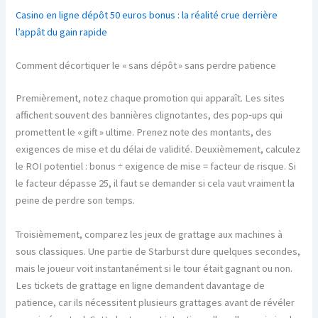
Casino en ligne dépôt 50 euros bonus : la réalité crue derrière
l’appât du gain rapide
Comment décortiquer le « sans dépôt » sans perdre patience
Premièrement, notez chaque promotion qui apparaît. Les sites
affichent souvent des bannières clignotantes, des pop‑ups qui
promettent le « gift » ultime. Prenez note des montants, des
exigences de mise et du délai de validité. Deuxièmement, calculez
le ROI potentiel : bonus ÷ exigence de mise = facteur de risque. Si
le facteur dépasse 25, il faut se demander si cela vaut vraiment la
peine de perdre son temps.
Troisièmement, comparez les jeux de grattage aux machines à
sous classiques. Une partie de Starburst dure quelques secondes,
mais le joueur voit instantanément si le tour était gagnant ou non.
Les tickets de grattage en ligne demandent davantage de
patience, car ils nécessitent plusieurs grattages avant de révéler