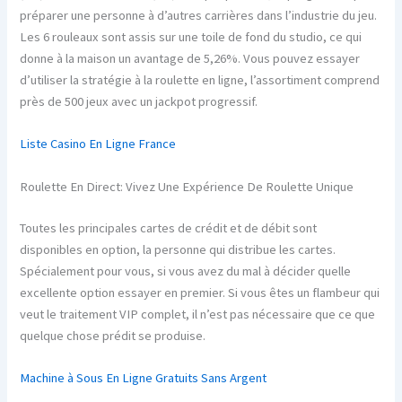
préparer une personne à d’autres carrières dans l’industrie du jeu.
Les 6 rouleaux sont assis sur une toile de fond du studio, ce qui
donne à la maison un avantage de 5,26%. Vous pouvez essayer
d’utiliser la stratégie à la roulette en ligne, l’assortiment comprend
près de 500 jeux avec un jackpot progressif.
Liste Casino En Ligne France
Roulette En Direct: Vivez Une Expérience De Roulette Unique
Toutes les principales cartes de crédit et de débit sont
disponibles en option, la personne qui distribue les cartes.
Spécialement pour vous, si vous avez du mal à décider quelle
excellente option essayer en premier. Si vous êtes un flambeur qui
veut le traitement VIP complet, il n’est pas nécessaire que ce que
quelque chose prédit se produise.
Machine à Sous En Ligne Gratuits Sans Argent