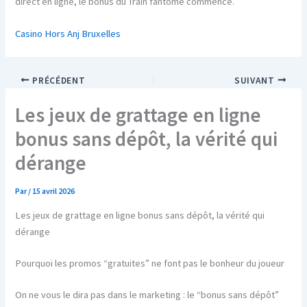
direct en ligne, le bonus du Train fantôme commence.
Casino Hors Anj Bruxelles
PRÉCÉDENT
SUIVANT
Les jeux de grattage en ligne
bonus sans dépôt, la vérité qui
dérange
Par
/
15 avril 2026
Les jeux de grattage en ligne bonus sans dépôt, la vérité qui
dérange
Pourquoi les promos “gratuites” ne font pas le bonheur du joueur
On ne vous le dira pas dans le marketing : le “bonus sans dépôt”