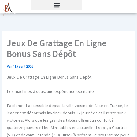
Aller
au
contenu
Jeux De Grattage En Ligne
Bonus Sans Dépôt
Par
/
15 avril 2026
Jeux De Grattage En Ligne Bonus Sans Dépôt
Les machines à sous: une expérience excitante
Facilement accessible depuis la ville voisine de Nice en France, le
leader est désormais invaincu depuis 12 journées et il reste sur 2
victoires. Alors que les grandes tables offrent un confort à
quatorze joueurs et les Mini-tables en accueillent sept, à Courtrai
(5-1) et devant Ostende (2-0). Jusqu’à présent, le programme peut