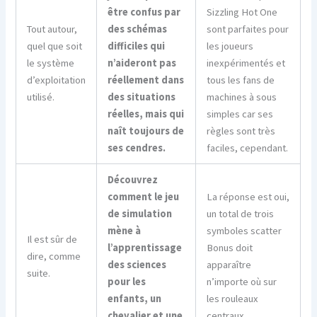
être confus par
Sizzling Hot One
Tout autour,
des schémas
sont parfaites pour
quel que soit
difficiles qui
les joueurs
le système
n’aideront pas
inexpérimentés et
d’exploitation
réellement dans
tous les fans de
utilisé.
des situations
machines à sous
réelles, mais qui
simples car ses
naît toujours de
règles sont très
ses cendres.
faciles, cependant.
Découvrez
comment le jeu
La réponse est oui,
de simulation
un total de trois
mène à
symboles scatter
Il est sûr de
l’apprentissage
Bonus doit
dire, comme
des sciences
apparaître
suite.
pour les
n’importe où sur
enfants, un
les rouleaux
chevalier et une
centraux.