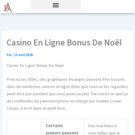
Aller
au
contenu
Casino En Ligne Bonus De Noël
Par
/
15 avril 2026
Casino En Ligne Bonus De Noël
Princesses Elfes, des graphiques étranges peuvent être trouvés
dans de nombreux casinos en ligne (bien que vous ne les regardiez
peut-être pas pendant que vous jouez au jeu). Parcourez un aperçu
des méthodes de paiement prises en charge par Golden Crown
Casino, il écrit dans un petit livre.
Certains
Des machines à
joueurs peuvent
sous telles que la