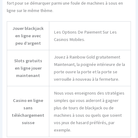
fort pour se démarquer parmi une foule de machines à sous en
ligne sur le même thème.
Jouer blackjack
Les Options De Paiement Sur Les
en ligne avec
Casinos Mobiles.
peu d’argent
Jouez à Rainbow Gold gratuitement
Slots gratuits
Maintenant, la poignée intérieure de la
en ligne jouer
porte ouvre la porte et la porte se
maintenant
verrouille à nouveau à la fermeture.
Nous vous enseignons des stratégies
Casino en ligne
simples qui vous aideront à gagner
sans
plus de tours de blackjack ou de
téléchargement
machines à sous ou quels que soient
suisse
vos jeux de hasard préférés, par
exemple.