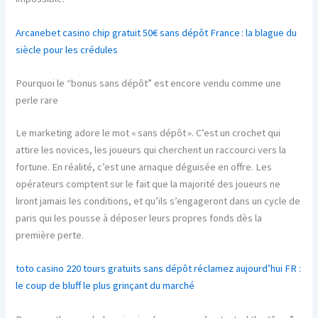
Arcanebet casino chip gratuit 50€ sans dépôt France : la blague du
siècle pour les crédules
Pourquoi le “bonus sans dépôt” est encore vendu comme une
perle rare
Le marketing adore le mot « sans dépôt ». C’est un crochet qui
attire les novices, les joueurs qui cherchent un raccourci vers la
fortune. En réalité, c’est une arnaque déguisée en offre. Les
opérateurs comptent sur le fait que la majorité des joueurs ne
liront jamais les conditions, et qu’ils s’engageront dans un cycle de
paris qui les pousse à déposer leurs propres fonds dès la
première perte.
toto casino 220 tours gratuits sans dépôt réclamez aujourd’hui FR :
le coup de bluff le plus grinçant du marché