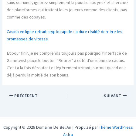
sans se ruiner, ignorez simplement la poudre aux yeux et cherchez
des plateformes qui traitent leurs joueurs comme des clients, pas
comme des cobayes.
Casino en ligne retrait crypto rapide : la dure réalité derrière les
promesses de vitesse
Et pour finir, je ne comprends toujours pas pourquoi l’interface de
Gametwist place le bouton “Retirer” à côté d’un icône de cactus.
C’est à la fois déroutant et légèrement irritant, surtout quand on a
déjà perdu la moitié de son bonus.
PRÉCÉDENT
SUIVANT
Copyright © 2026 Domaine De Bel Air | Propulsé par
Thème WordPress
Astra