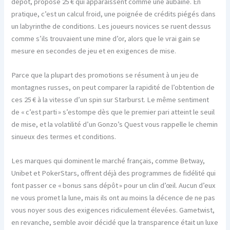
dépôt, propose 25 € qui apparaissent comme une aubaine. En
pratique, c’est un calcul froid, une poignée de crédits piégés dans
un labyrinthe de conditions. Les joueurs novices se ruent dessus
comme s’ils trouvaient une mine d’or, alors que le vrai gain se
mesure en secondes de jeu et en exigences de mise.
Parce que la plupart des promotions se résument à un jeu de
montagnes russes, on peut comparer la rapidité de l’obtention de
ces 25 € à la vitesse d’un spin sur Starburst. Le même sentiment
de « c’est parti » s’estompe dès que le premier pari atteint le seuil
de mise, et la volatilité d’un Gonzo’s Quest vous rappelle le chemin
sinueux des termes et conditions.
Les marques qui dominent le marché français, comme Betway,
Unibet et PokerStars, offrent déjà des programmes de fidélité qui
font passer ce « bonus sans dépôt » pour un clin d’œil. Aucun d’eux
ne vous promet la lune, mais ils ont au moins la décence de ne pas
vous noyer sous des exigences ridiculement élevées. Gametwist,
en revanche, semble avoir décidé que la transparence était un luxe