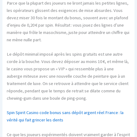
Parce que la plupart des joueurs ne liront jamais les petites lignes,
les opérateurs glissent des exigences de mise absurdes. Vous
devez miser 30 fois le montant du bonus, souvent avec un plafond
d’enjeu de 0,20 € par spin. Résultat : vous jouez des lignes d’une
manière qui frôle le masochisme, juste pour atteindre un chiffre qui
ne mène nulle part.
Le dépôt minimal imposé après les spins gratuits est une autre
corde à la bouche. Vous devez déposer au moins 10 €, et même là,
le casino vous propose un « VIP » qui ressemble plus à une
auberge miteuse avec une nouvelle couche de peinture que à un
traitement de luxe. On se retrouve à attendre que le service client
réponde, pendant que le temps de retrait se dilate comme du
chewing‑gum dans une boule de ping‑pong.
Spin Spirit Casino code bonus sans dépôt argent réel France : la
vérité qui fait grincer les dents
Ce que les joueurs expérimentés doivent vraiment garder à l’esprit