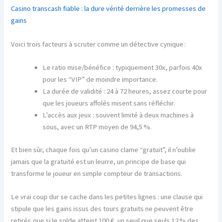
Casino transcash fiable : la dure vérité derrière les promesses de
gains
Voici trois facteurs à scruter comme un détective cynique :
Le ratio mise/bénéfice : typiquement 30x, parfois 40x
pour les “VIP” de moindre importance.
La durée de validité : 24 à 72 heures, assez courte pour
que les joueurs affolés misent sans réfléchir.
L’accès aux jeux : souvent limité à deux machines à
sous, avec un RTP moyen de 94,5 %.
Et bien sûr, chaque fois qu’un casino clame “gratuit”, il n’oublie
jamais que la gratuité est un leurre, un principe de base qui
transforme le joueur en simple compteur de transactions.
Le vrai coup dur se cache dans les petites lignes : une clause qui
stipule que les gains issus des tours gratuits ne peuvent être
retirés que si le solde atteint 100 €, un seuil que seuls 12 % des