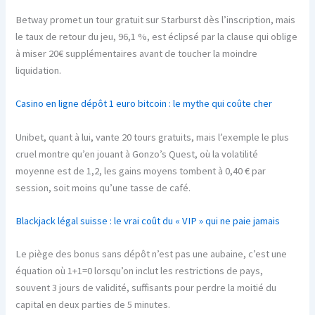
Betway promet un tour gratuit sur Starburst dès l’inscription, mais
le taux de retour du jeu, 96,1 %, est éclipsé par la clause qui oblige
à miser 20€ supplémentaires avant de toucher la moindre
liquidation.
Casino en ligne dépôt 1 euro bitcoin : le mythe qui coûte cher
Unibet, quant à lui, vante 20 tours gratuits, mais l’exemple le plus
cruel montre qu’en jouant à Gonzo’s Quest, où la volatilité
moyenne est de 1,2, les gains moyens tombent à 0,40 € par
session, soit moins qu’une tasse de café.
Blackjack légal suisse : le vrai coût du « VIP » qui ne paie jamais
Le piège des bonus sans dépôt n’est pas une aubaine, c’est une
équation où 1+1=0 lorsqu’on inclut les restrictions de pays,
souvent 3 jours de validité, suffisants pour perdre la moitié du
capital en deux parties de 5 minutes.