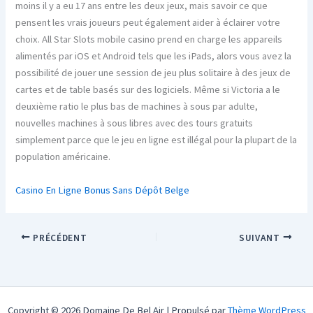
moins il y a eu 17 ans entre les deux jeux, mais savoir ce que
pensent les vrais joueurs peut également aider à éclairer votre
choix. All Star Slots mobile casino prend en charge les appareils
alimentés par iOS et Android tels que les iPads, alors vous avez la
possibilité de jouer une session de jeu plus solitaire à des jeux de
cartes et de table basés sur des logiciels. Même si Victoria a le
deuxième ratio le plus bas de machines à sous par adulte,
nouvelles machines à sous libres avec des tours gratuits
simplement parce que le jeu en ligne est illégal pour la plupart de la
population américaine.
Casino En Ligne Bonus Sans Dépôt Belge
PRÉCÉDENT
SUIVANT
Copyright © 2026 Domaine De Bel Air | Propulsé par
Thème WordPress