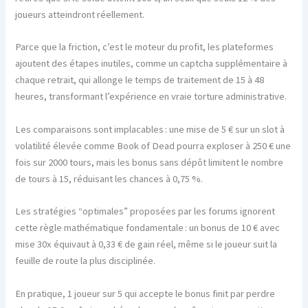
joueurs atteindront réellement.
Parce que la friction, c’est le moteur du profit, les plateformes
ajoutent des étapes inutiles, comme un captcha supplémentaire à
chaque retrait, qui allonge le temps de traitement de 15 à 48
heures, transformant l’expérience en vraie torture administrative.
Les comparaisons sont implacables : une mise de 5 € sur un slot à
volatilité élevée comme Book of Dead pourra exploser à 250 € une
fois sur 2000 tours, mais les bonus sans dépôt limitent le nombre
de tours à 15, réduisant les chances à 0,75 %.
Les stratégies “optimales” proposées par les forums ignorent
cette règle mathématique fondamentale : un bonus de 10 € avec
mise 30x équivaut à 0,33 € de gain réel, même si le joueur suit la
feuille de route la plus disciplinée.
En pratique, 1 joueur sur 5 qui accepte le bonus finit par perdre