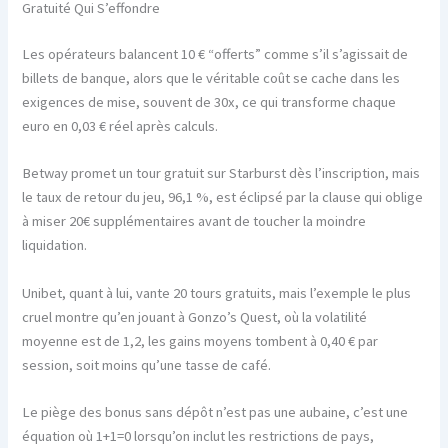
Gratuité Qui S’effondre
Les opérateurs balancent 10 € “offerts” comme s’il s’agissait de
billets de banque, alors que le véritable coût se cache dans les
exigences de mise, souvent de 30x, ce qui transforme chaque
euro en 0,03 € réel après calculs.
Betway promet un tour gratuit sur Starburst dès l’inscription, mais
le taux de retour du jeu, 96,1 %, est éclipsé par la clause qui oblige
à miser 20€ supplémentaires avant de toucher la moindre
liquidation.
Unibet, quant à lui, vante 20 tours gratuits, mais l’exemple le plus
cruel montre qu’en jouant à Gonzo’s Quest, où la volatilité
moyenne est de 1,2, les gains moyens tombent à 0,40 € par
session, soit moins qu’une tasse de café.
Le piège des bonus sans dépôt n’est pas une aubaine, c’est une
équation où 1+1=0 lorsqu’on inclut les restrictions de pays,