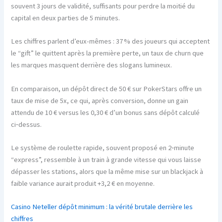
souvent 3 jours de validité, suffisants pour perdre la moitié du
capital en deux parties de 5 minutes.
Les chiffres parlent d’eux-mêmes : 37 % des joueurs qui acceptent
le “gift” le quittent après la première perte, un taux de churn que
les marques masquent derrière des slogans lumineux.
En comparaison, un dépôt direct de 50 € sur PokerStars offre un
taux de mise de 5x, ce qui, après conversion, donne un gain
attendu de 10 € versus les 0,30 € d’un bonus sans dépôt calculé
ci‑dessus.
Le système de roulette rapide, souvent proposé en 2‑minute
“express”, ressemble à un train à grande vitesse qui vous laisse
dépasser les stations, alors que la même mise sur un blackjack à
faible variance aurait produit +3,2 € en moyenne.
Casino Neteller dépôt minimum : la vérité brutale derrière les
chiffres