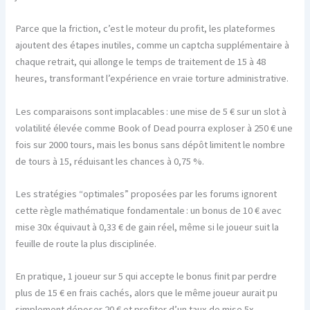
Parce que la friction, c’est le moteur du profit, les plateformes
ajoutent des étapes inutiles, comme un captcha supplémentaire à
chaque retrait, qui allonge le temps de traitement de 15 à 48
heures, transformant l’expérience en vraie torture administrative.
Les comparaisons sont implacables : une mise de 5 € sur un slot à
volatilité élevée comme Book of Dead pourra exploser à 250 € une
fois sur 2000 tours, mais les bonus sans dépôt limitent le nombre
de tours à 15, réduisant les chances à 0,75 %.
Les stratégies “optimales” proposées par les forums ignorent
cette règle mathématique fondamentale : un bonus de 10 € avec
mise 30x équivaut à 0,33 € de gain réel, même si le joueur suit la
feuille de route la plus disciplinée.
En pratique, 1 joueur sur 5 qui accepte le bonus finit par perdre
plus de 15 € en frais cachés, alors que le même joueur aurait pu
simplement déposer 20 € et profiter d’un taux de mise 5x,