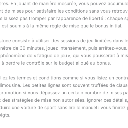
ières. En jouant de manière mesurée, vous pouvez accumule
t de mises pour satisfaire les conditions sans vous retrouv
s laissez pas tromper par l’apparence de liberté : chaque 
 est soumis à la même règle de mise que le bonus initial.
tuce consiste à utiliser des sessions de jeu limitées dans l
enêtre de 30 minutes, jouez intensément, puis arrêtez‑vous.
phénomène de « fatigue de jeu », qui vous pousserait à mi
 à perdre le contrôle sur le budget alloué au bonus.
illez les termes et conditions comme si vous lisiez un contr
limousine. Les petites lignes sont souvent truffées de claus
 promotion si vous dépassez un certain nombre de mises par
z des stratégies de mise non autorisées. Ignorer ces détails,
ire une voiture de sport sans lire le manuel : vous finirez
oigts.