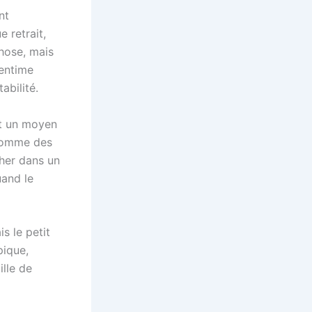
nt
 retrait,
hose, mais
centime
abilité.
nt un moyen
 comme des
cher dans un
uand le
s le petit
pique,
ille de