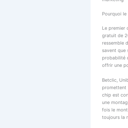
Pourquoi le
Le premier 
gratuit de 2
ressemble d
savent que s
probabilité
offrir une 
Betclic, Uni
promettent 
chip est co
une montagn
fois le mont
toujours la 