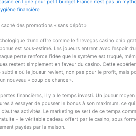
casino en ligne pour petit budget France n’est pas un mythe
hygiène financière
t caché des promotions « sans dépôt »
chologique d’une offre comme le firevegas casino chip gra
onus est sous‑estimé. Les joueurs entrent avec l’espoir d’
haque perte renforce l’idée que le système est truqué, même
es restent simplement en faveur du casino. Cette expérie
ubtile où le joueur revient, non pas pour le profit, mais po
un nouveau « coup de chance ».
pertes financières, il y a le temps investi. Un joueur moye
eures à essayer de pousser le bonus à son maximum, ce qui 
à d’autres activités. Le marketing se sert de ce temps com
atuite – le véritable cadeau offert par le casino, sous form
sement payées par la maison.