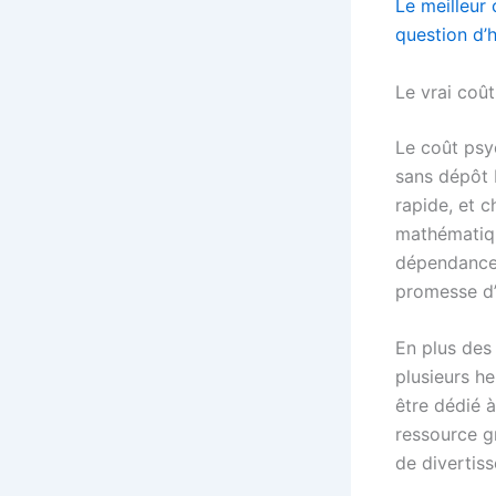
Le meilleur 
question d’
Le vrai coû
Le coût psy
sans dépôt b
rapide, et c
mathématiqu
dépendance s
promesse d’
En plus des 
plusieurs h
être dédié 
ressource gr
de divertis