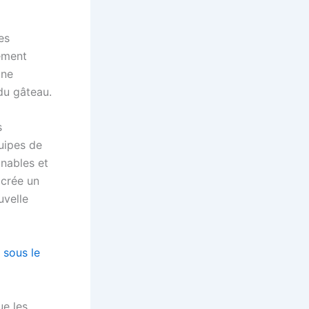
es
tement
 ne
du gâteau.
s
uipes de
inables et
 crée un
uvelle
 sous le
ue les