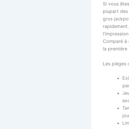
Si vous êtes
plupart des 
gros jackpot
rapidement.
l’impression
Comparé à c
la première 
Les pièges 
Ex
par
Jeu
exc
Tem
jou
Lim