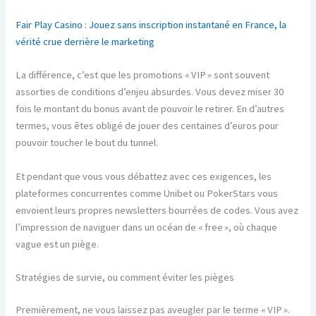
Fair Play Casino : Jouez sans inscription instantané en France, la
vérité crue derrière le marketing
La différence, c’est que les promotions « VIP » sont souvent
assorties de conditions d’enjeu absurdes. Vous devez miser 30
fois le montant du bonus avant de pouvoir le retirer. En d’autres
termes, vous êtes obligé de jouer des centaines d’euros pour
pouvoir toucher le bout du tunnel.
Et pendant que vous vous débattez avec ces exigences, les
plateformes concurrentes comme Unibet ou PokerStars vous
envoient leurs propres newsletters bourrées de codes. Vous avez
l’impression de naviguer dans un océan de « free », où chaque
vague est un piège.
Stratégies de survie, ou comment éviter les pièges
Premièrement, ne vous laissez pas aveugler par le terme « VIP ».