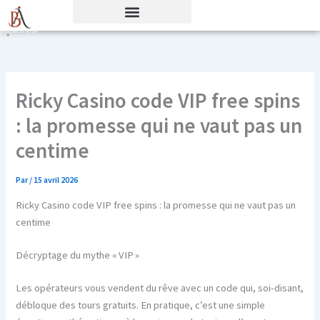
Aller
au
contenu
Ricky Casino code VIP free spins
: la promesse qui ne vaut pas un
centime
Par
/
15 avril 2026
Ricky Casino code VIP free spins : la promesse qui ne vaut pas un
centime
Décryptage du mythe « VIP »
Les opérateurs vous vendent du rêve avec un code qui, soi-disant,
débloque des tours gratuits. En pratique, c’est une simple