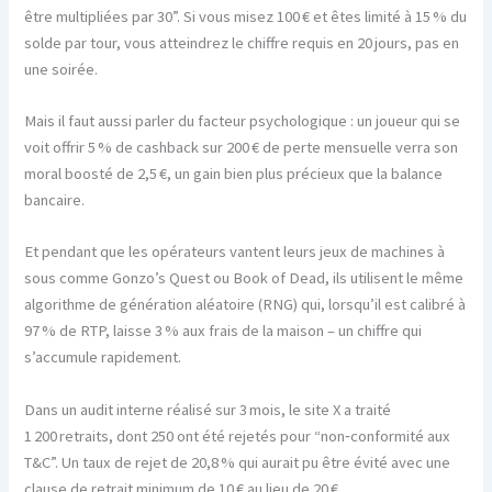
être multipliées par 30”. Si vous misez 100 € et êtes limité à 15 % du
solde par tour, vous atteindrez le chiffre requis en 20 jours, pas en
une soirée.
Mais il faut aussi parler du facteur psychologique : un joueur qui se
voit offrir 5 % de cashback sur 200 € de perte mensuelle verra son
moral boosté de 2,5 €, un gain bien plus précieux que la balance
bancaire.
Et pendant que les opérateurs vantent leurs jeux de machines à
sous comme Gonzo’s Quest ou Book of Dead, ils utilisent le même
algorithme de génération aléatoire (RNG) qui, lorsqu’il est calibré à
97 % de RTP, laisse 3 % aux frais de la maison – un chiffre qui
s’accumule rapidement.
Dans un audit interne réalisé sur 3 mois, le site X a traité
1 200 retraits, dont 250 ont été rejetés pour “non‑conformité aux
T&C”. Un taux de rejet de 20,8 % qui aurait pu être évité avec une
clause de retrait minimum de 10 € au lieu de 20 €.