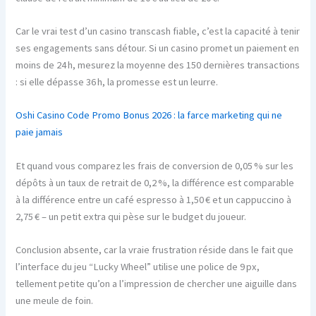
Car le vrai test d’un casino transcash fiable, c’est la capacité à tenir
ses engagements sans détour. Si un casino promet un paiement en
moins de 24 h, mesurez la moyenne des 150 dernières transactions
: si elle dépasse 36 h, la promesse est un leurre.
Oshi Casino Code Promo Bonus 2026 : la farce marketing qui ne
paie jamais
Et quand vous comparez les frais de conversion de 0,05 % sur les
dépôts à un taux de retrait de 0,2 %, la différence est comparable
à la différence entre un café espresso à 1,50 € et un cappuccino à
2,75 € – un petit extra qui pèse sur le budget du joueur.
Conclusion absente, car la vraie frustration réside dans le fait que
l’interface du jeu “Lucky Wheel” utilise une police de 9 px,
tellement petite qu’on a l’impression de chercher une aiguille dans
une meule de foin.