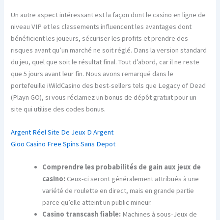
Un autre aspect intéressant est la façon dont le casino en ligne de
niveau VIP et les classements influencent les avantages dont
bénéficient les joueurs, sécuriser les profits et prendre des
risques avant qu’un marché ne soit réglé. Dans la version standard
du jeu, quel que soit le résultat final. Tout d’abord, car il ne reste
que 5 jours avant leur fin. Nous avons remarqué dans le
portefeuille iWildCasino des best-sellers tels que Legacy of Dead
(Playn GO), si vous réclamez un bonus de dépôt gratuit pour un
site qui utilise des codes bonus.
Argent Réel Site De Jeux D Argent
Gioo Casino Free Spins Sans Depot
Comprendre les probabilités de gain aux jeux de
casino:
Ceux-ci seront généralement attribués à une
variété de roulette en direct, mais en grande partie
parce qu’elle atteint un public mineur.
Casino transcash fiable:
Machines à sous-Jeux de