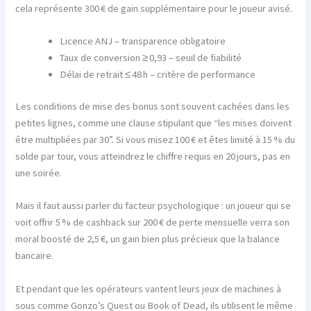
cela représente 300 € de gain supplémentaire pour le joueur avisé.
Licence ANJ – transparence obligatoire
Taux de conversion ≥ 0,93 – seuil de fiabilité
Délai de retrait ≤ 48 h – critère de performance
Les conditions de mise des bonus sont souvent cachées dans les
petites lignes, comme une clause stipulant que “les mises doivent
être multipliées par 30”. Si vous misez 100 € et êtes limité à 15 % du
solde par tour, vous atteindrez le chiffre requis en 20 jours, pas en
une soirée.
Mais il faut aussi parler du facteur psychologique : un joueur qui se
voit offrir 5 % de cashback sur 200 € de perte mensuelle verra son
moral boosté de 2,5 €, un gain bien plus précieux que la balance
bancaire.
Et pendant que les opérateurs vantent leurs jeux de machines à
sous comme Gonzo’s Quest ou Book of Dead, ils utilisent le même