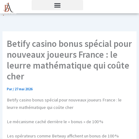
Aller
au
contenu
Betify casino bonus spécial pour
nouveaux joueurs France : le
leurre mathématique qui coûte
cher
Par
/
27 mai 2026
Betify casino bonus spécial pour nouveaux joueurs France : le
leurre mathématique qui coûte cher
Le mécanisme caché derrière le « bonus » de 100 %
Les opérateurs comme Betway affichent un bonus de 100 %