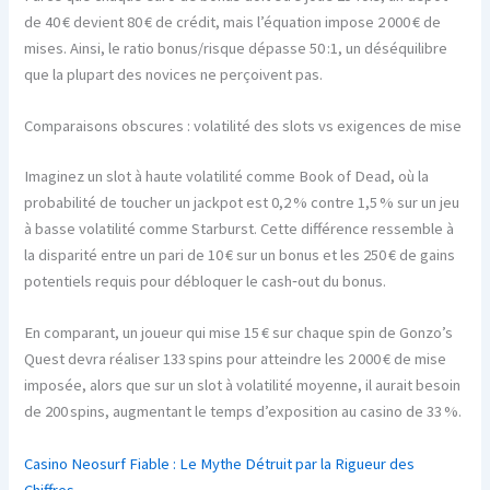
de 40 € devient 80 € de crédit, mais l’équation impose 2 000 € de
mises. Ainsi, le ratio bonus/risque dépasse 50 :1, un déséquilibre
que la plupart des novices ne perçoivent pas.
Comparaisons obscures : volatilité des slots vs exigences de mise
Imaginez un slot à haute volatilité comme Book of Dead, où la
probabilité de toucher un jackpot est 0,2 % contre 1,5 % sur un jeu
à basse volatilité comme Starburst. Cette différence ressemble à
la disparité entre un pari de 10 € sur un bonus et les 250 € de gains
potentiels requis pour débloquer le cash‑out du bonus.
En comparant, un joueur qui mise 15 € sur chaque spin de Gonzo’s
Quest devra réaliser 133 spins pour atteindre les 2 000 € de mise
imposée, alors que sur un slot à volatilité moyenne, il aurait besoin
de 200 spins, augmentant le temps d’exposition au casino de 33 %.
Casino Neosurf Fiable : Le Mythe Détruit par la Rigueur des
Chiffres