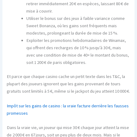
retirer immédiatement 20 € en espèces, laissant 80 € de
mise à couvrir.
Utiliser le bonus sur des jeux à faible variance comme
Sweet Bonanza, où les gains sont fréquents mais
modestes, prolongeant la durée de mise de 15 %.
Exploiter les promotions hebdomadaires de Winamax,
qui offrent des recharges de 10 % jusqu’à 30 €, mais
avec une condition de mise de 40× le montant du bonus,
soit 1 200 € de paris obligatoires.
Et parce que chaque casino cache un petit texte dans les T&C, la
plupart des joueurs ignorent que les gains provenant de tours
gratuits sont limités à 5 €, même si le jackpot du jeu atteint 10 000 €.
Impôt sur les gains de casino : la vraie facture derrière les fausses
promesses
Dans la vraie vie, un joueur qui mise 30 € chaque jour atteint la mise
de 2 000 € en 67 jours, soit un peu plus de deux mois. Mais si le