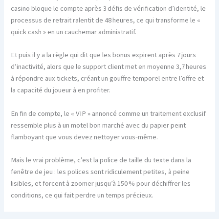
casino bloque le compte après 3 défis de vérification d’identité, le
processus de retrait ralentit de 48 heures, ce qui transforme le «
quick cash » en un cauchemar administratif.
Et puis il y a la règle qui dit que les bonus expirent après 7 jours
d’inactivité, alors que le support client met en moyenne 3,7 heures
à répondre aux tickets, créant un gouffre temporel entre l’offre et
la capacité du joueur à en profiter.
En fin de compte, le « VIP » annoncé comme un traitement exclusif
ressemble plus à un motel bon marché avec du papier peint
flamboyant que vous devez nettoyer vous‑même.
Mais le vrai problème, c’est la police de taille du texte dans la
fenêtre de jeu : les polices sont ridiculement petites, à peine
lisibles, et forcent à zoomer jusqu’à 150 % pour déchiffrer les
conditions, ce qui fait perdre un temps précieux.