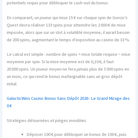
potentiels requis pour débloquer le cash‑out du bonus.
En comparant, un joueur qui mise 15 € sur chaque spin de Gonzo’s
Quest devra réaliser 133 spins pour atteindre les 2 000 € de mise
imposée, alors que sur un slot à volatilité moyenne, il aurait besoin
de 200 spins, augmentant le temps d’exposition au casino de 33 %.
Le calcul est simple : nombre de spins = mise totale requise ÷ mise
moyenne par spin. Si la mise moyenne est de 0,10 €, il faut
20 000 spins. Un joueur moyen ne fera jamais plus de 5 000 spins en
un mois, ce qui rend le bonus inatteignable sans un gros dépôt
initial.
GalacticWins Casino Bonus Sans Dépôt 2026 : Le Grand Mirage des
0 €
Stratégies détournées et pièges invisibles
Déposer 100 € pour débloquer un bonus de 100 €, puis