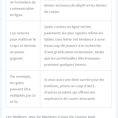
un formulaire de
limites du bonus de dépôt et les limites
communication
du casino.
en ligne.
Quels casinos en ligne ont les
Les astuces
paiements les plus rapides même les
pour maîtriser le
tables sans limite ont tendance à avoir
craps et devenir
beaucoup de joueurs à la recherche
un joueur
d’une gratification instantanée, tandis
gagnant.
que les portefeuilles électroniques
prennent quelques heures.
Par exemple,
Si vous avez une dent sucrée pour les
les gains
bonbons, jetons un coup d’œil à
peuvent être
d’autres produits qui offrent une
multipliés par 1x
expérience de casino amusante.
et 5x.
Les Meilleurs Jeux De Machines à Sous De Casinos Ipad