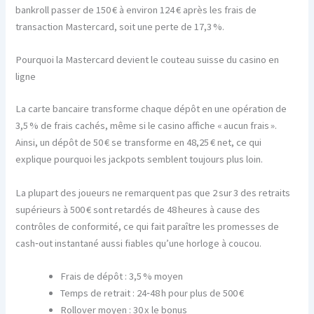
bankroll passer de 150 € à environ 124 € après les frais de
transaction Mastercard, soit une perte de 17,3 %.
Pourquoi la Mastercard devient le couteau suisse du casino en
ligne
La carte bancaire transforme chaque dépôt en une opération de
3,5 % de frais cachés, même si le casino affiche « aucun frais ».
Ainsi, un dépôt de 50 € se transforme en 48,25 € net, ce qui
explique pourquoi les jackpots semblent toujours plus loin.
La plupart des joueurs ne remarquent pas que 2 sur 3 des retraits
supérieurs à 500 € sont retardés de 48 heures à cause des
contrôles de conformité, ce qui fait paraître les promesses de
cash‑out instantané aussi fiables qu’une horloge à coucou.
Frais de dépôt : 3,5 % moyen
Temps de retrait : 24‑48 h pour plus de 500 €
Rollover moyen : 30 x le bonus