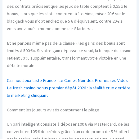
des contrats précisent que les jeux de table comptent à 0,25 x le
bonus, alors que les slots comptent à 1 x. Ainsi, miser 20 € sur le
blackjack vous n’obtiendrez que 5 € d’équivalent, contre 20 € si
vous avez joué la même somme sur Starburst.
Et ne parlons même pas de la clause « les gains des bonus sont
limités à 500 € ». Si votre gain dépasse ce seuil, la banque du casino
retient 30 % supplémentaire, transformant votre victoire en une
défaite morale.
Casinos Jeux Liste France : Le Carnet Noir des Promesses Vides
Le fresh casino bonus premier dépôt 2026 : la réalité crue derrière
le marketing clinquant
Comment les joueurs avisés contournent le piège
Un pari intelligent consiste à déposer 100 € via Mastercard, de les
convertir en 105 € de crédits grâce à un code promo de 5 % offert
par le casino, puis à miser 5 € par jour pendant 20 jours. Le total