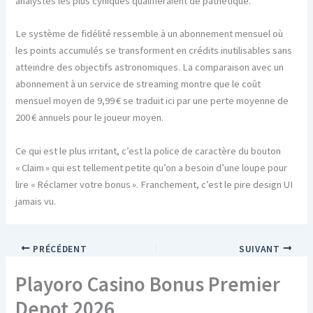
analystes les plus cyniques qualifieraient de pathétique.
Le système de fidélité ressemble à un abonnement mensuel où
les points accumulés se transforment en crédits inutilisables sans
atteindre des objectifs astronomiques. La comparaison avec un
abonnement à un service de streaming montre que le coût
mensuel moyen de 9,99 € se traduit ici par une perte moyenne de
200 € annuels pour le joueur moyen.
Ce qui est le plus irritant, c’est la police de caractère du bouton
« Claim » qui est tellement petite qu’on a besoin d’une loupe pour
lire « Réclamer votre bonus ». Franchement, c’est le pire design UI
jamais vu.
PRÉCÉDENT
SUIVANT
Playoro Casino Bonus Premier
Depot 2026