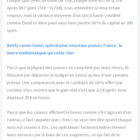
chaque spin. Avec un solde de 70 €, chaque mise est de 0,70 €.
Après 857 spins (70 € ÷ 0,70 €), vous atteindrez la mise totale
requise, mais la variance moyenne d’un slot à haute volatilité
comme Dead or Alive peut vous faire perdre 30 % du capital en 200
spins.
Betify casino bonus spécial pour nouveaux joueurs France : le
leurre mathématique qui coûte cher
Parce que la plupart des joueurs ne comptent pas leurs mises, ils
finissent par dépasser le budget en 3 jours au lieu d’une semaine
prévue. Une comparaison avec le cashback de 10 % offert par
certains sites montre que le gain réel n’est que 2,5 € après avoir
dépensé 25 € en bonus.
Parce que les casinos affichent le bonus comme s’il s’agissait d’un
cadeau, il faut rappeler que « free » ne veut rien dire quand chaque
euro est soumis à 30 x. Les opérateurs facturent indirectement
leurs services par le biais de ces exigences, ce qui fait de la