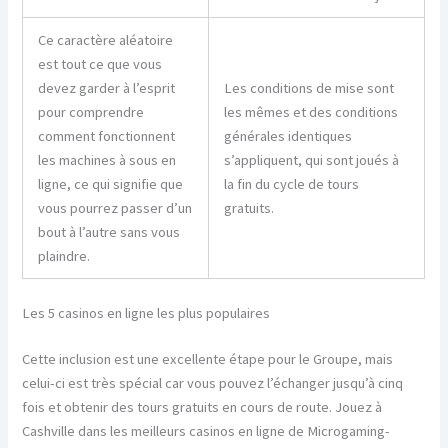
Ce caractère aléatoire
est tout ce que vous
devez garder à l’esprit
Les conditions de mise sont
pour comprendre
les mêmes et des conditions
comment fonctionnent
générales identiques
les machines à sous en
s’appliquent, qui sont joués à
ligne, ce qui signifie que
la fin du cycle de tours
vous pourrez passer d’un
gratuits.
bout à l’autre sans vous
plaindre.
Les 5 casinos en ligne les plus populaires
Cette inclusion est une excellente étape pour le Groupe, mais
celui-ci est très spécial car vous pouvez l’échanger jusqu’à cinq
fois et obtenir des tours gratuits en cours de route. Jouez à
Cashville dans les meilleurs casinos en ligne de Microgaming-