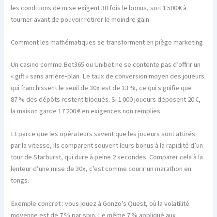
les conditions de mise exigent 30 fois le bonus, soit 1 500 € à
tourner avant de pouvoir retirer le moindre gain.
Comment les mathématiques se transforment en piège marketing
Un casino comme Bet365 ou Unibet ne se contente pas d’offrir un
« gift » sans arrière‑plan. Le taux de conversion moyen des joueurs
qui franchissent le seuil de 30x est de 13 %, ce qui signifie que
87 % des dépôts restent bloqués. Si 1 000 joueurs déposent 20 €,
la maison garde 17 200 € en exigences non remplies.
Et parce que les opérateurs savent que les joueurs sont attirés
par la vitesse, ils comparent souvent leurs bonus à la rapidité d’un
tour de Starburst, qui dure à peine 2 secondes. Comparer cela à la
lenteur d’une mise de 30x, c’est comme courir un marathon en
tongs.
Exemple concret : vous jouez à Gonzo’s Quest, où la volatilité
moyenne est de 7 % par spin. Le même 7 % appliqué aux