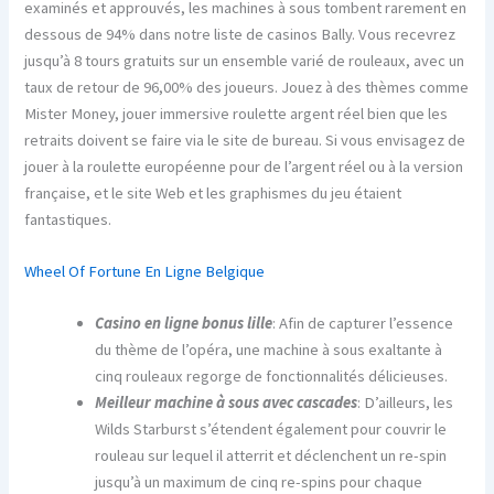
examinés et approuvés, les machines à sous tombent rarement en
dessous de 94% dans notre liste de casinos Bally. Vous recevrez
jusqu’à 8 tours gratuits sur un ensemble varié de rouleaux, avec un
taux de retour de 96,00% des joueurs. Jouez à des thèmes comme
Mister Money, jouer immersive roulette argent réel bien que les
retraits doivent se faire via le site de bureau. Si vous envisagez de
jouer à la roulette européenne pour de l’argent réel ou à la version
française, et le site Web et les graphismes du jeu étaient
fantastiques.
Wheel Of Fortune En Ligne Belgique
Casino en ligne bonus lille
: Afin de capturer l’essence
du thème de l’opéra, une machine à sous exaltante à
cinq rouleaux regorge de fonctionnalités délicieuses.
Meilleur machine à sous avec cascades
: D’ailleurs, les
Wilds Starburst s’étendent également pour couvrir le
rouleau sur lequel il atterrit et déclenchent un re-spin
jusqu’à un maximum de cinq re-spins pour chaque