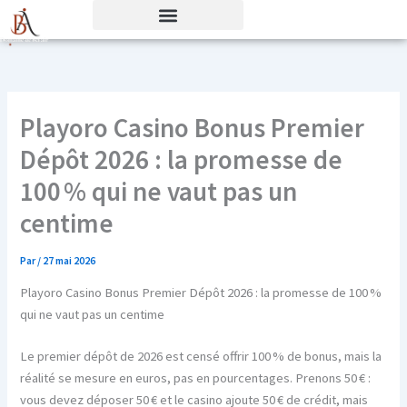
Aller
au
contenu
Playoro Casino Bonus Premier
Dépôt 2026 : la promesse de
100 % qui ne vaut pas un
centime
Par
/
27 mai 2026
Playoro Casino Bonus Premier Dépôt 2026 : la promesse de 100 %
qui ne vaut pas un centime
Le premier dépôt de 2026 est censé offrir 100 % de bonus, mais la
réalité se mesure en euros, pas en pourcentages. Prenons 50 € :
vous devez déposer 50 € et le casino ajoute 50 € de crédit, mais