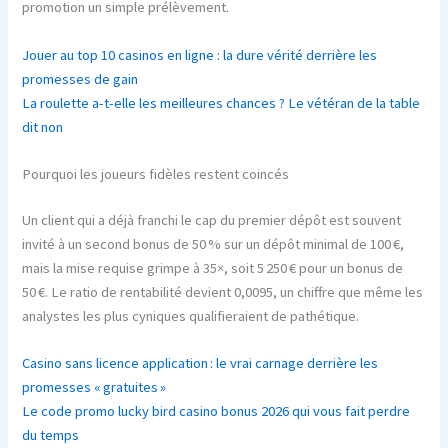
promotion un simple prélèvement.
Jouer au top 10 casinos en ligne : la dure vérité derrière les
promesses de gain
La roulette a-t-elle les meilleures chances ? Le vétéran de la table
dit non
Pourquoi les joueurs fidèles restent coincés
Un client qui a déjà franchi le cap du premier dépôt est souvent
invité à un second bonus de 50 % sur un dépôt minimal de 100 €,
mais la mise requise grimpe à 35×, soit 5 250 € pour un bonus de
50 €. Le ratio de rentabilité devient 0,0095, un chiffre que même les
analystes les plus cyniques qualifieraient de pathétique.
Casino sans licence application : le vrai carnage derrière les
promesses « gratuites »
Le code promo lucky bird casino bonus 2026 qui vous fait perdre
du temps