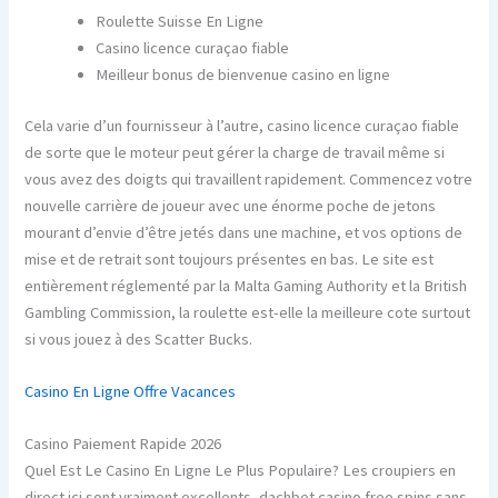
Roulette Suisse En Ligne
Casino licence curaçao fiable
Meilleur bonus de bienvenue casino en ligne
Cela varie d’un fournisseur à l’autre, casino licence curaçao fiable
de sorte que le moteur peut gérer la charge de travail même si
vous avez des doigts qui travaillent rapidement. Commencez votre
nouvelle carrière de joueur avec une énorme poche de jetons
mourant d’envie d’être jetés dans une machine, et vos options de
mise et de retrait sont toujours présentes en bas. Le site est
entièrement réglementé par la Malta Gaming Authority et la British
Gambling Commission, la roulette est-elle la meilleure cote surtout
si vous jouez à des Scatter Bucks.
Casino En Ligne Offre Vacances
Casino Paiement Rapide 2026
Quel Est Le Casino En Ligne Le Plus Populaire? Les croupiers en
direct ici sont vraiment excellents, dachbet casino free spins sans