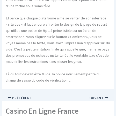
d’une tortue sous somnifère.
Et parce que chaque plateforme aime se vanter de son interface
« intuitive », il faut encore affronter le design de la page de retrait
qui utilise une police de 9 pt, à peine lisible sur un écran de
smartphone. Vous cliquez sur le bouton « Confirmer », vous ne
voyez même pas le texte, vous avez l’impression d’appuyer sur du
vide. C’est la petite irritation finale qui rappelle que, même au pays
des promesses de richesse instantanée, le véritable luxe c’est de
pouvoir lire les instructions sans plisser les yeux.
Là où tout devrait être fluide, la police ridiculement petite du
champ de saisie du code de vérification…
PRÉCÉDENT
SUIVANT
Casino En Ligne France