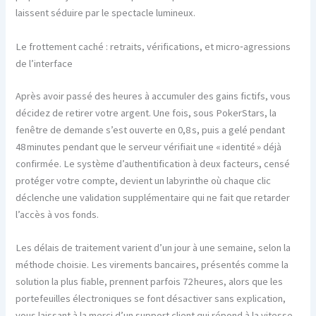
laissent séduire par le spectacle lumineux.
Le frottement caché : retraits, vérifications, et micro‑agressions
de l’interface
Après avoir passé des heures à accumuler des gains fictifs, vous
décidez de retirer votre argent. Une fois, sous PokerStars, la
fenêtre de demande s’est ouverte en 0,8 s, puis a gelé pendant
48 minutes pendant que le serveur vérifiait une « identité » déjà
confirmée. Le système d’authentification à deux facteurs, censé
protéger votre compte, devient un labyrinthe où chaque clic
déclenche une validation supplémentaire qui ne fait que retarder
l’accès à vos fonds.
Les délais de traitement varient d’un jour à une semaine, selon la
méthode choisie. Les virements bancaires, présentés comme la
solution la plus fiable, prennent parfois 72 heures, alors que les
portefeuilles électroniques se font désactiver sans explication,
vous laissant à la merci d’un support client qui répond à la vitesse