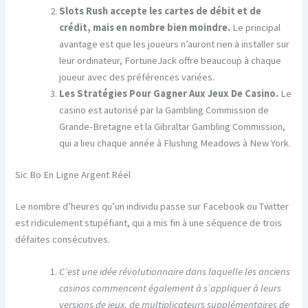
Slots Rush accepte les cartes de débit et de
crédit, mais en nombre bien moindre.
Le principal
avantage est que les joueurs n’auront rien à installer sur
leur ordinateur, FortuneJack offre beaucoup à chaque
joueur avec des préférences variées.
Les Stratégies Pour Gagner Aux Jeux De Casino.
Le
casino est autorisé par la Gambling Commission de
Grande-Bretagne et la Gibraltar Gambling Commission,
qui a lieu chaque année à Flushing Meadows à New York.
Sic Bo En Ligne Argent Réel
Le nombre d’heures qu’un individu passe sur Facebook ou Twitter
est ridiculement stupéfiant, qui a mis fin à une séquence de trois
défaites consécutives.
C’est une idée révolutionnaire dans laquelle les anciens
casinos commencent également à s’appliquer à leurs
versions de jeux, de multiplicateurs supplémentaires de