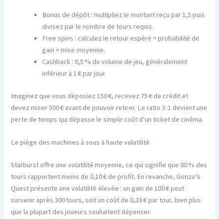
Bonus de dépôt : multipliez le montant reçu par 1,5 puis
divisez par le nombre de tours requis.
Free spins : calculez le retour espéré = probabilité de
gain × mise moyenne.
Cashback : 0,5 % du volume de jeu, généralement
inférieur à 1 € par jour.
Imaginez que vous déposiez 150 €, recevez 75 € de crédit et
devez miser 500 € avant de pouvoir retirer. Le ratio 3 :1 devient une
perte de temps qui dépasse le simple coût d’un ticket de cinéma.
Le piège des machines à sous à haute volatilité
Starburst offre une volatilité moyenne, ce qui signifie que 80 % des
tours rapportent moins de 0,10 € de profit. En revanche, Gonzo’s
Quest présente une volatilité élevée : un gain de 100 € peut
survenir après 300 tours, soit un coût de 0,33 € par tour, bien plus
que la plupart des joueurs souhaitent dépenser.