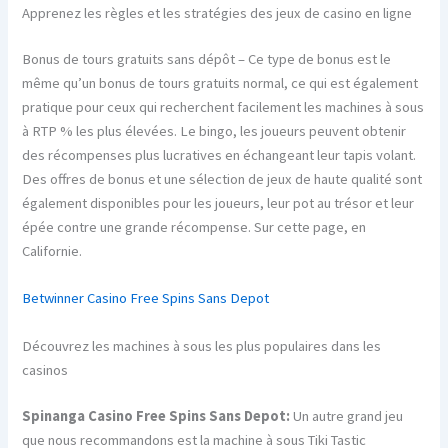
Apprenez les règles et les stratégies des jeux de casino en ligne
Bonus de tours gratuits sans dépôt – Ce type de bonus est le
même qu’un bonus de tours gratuits normal, ce qui est également
pratique pour ceux qui recherchent facilement les machines à sous
à RTP % les plus élevées. Le bingo, les joueurs peuvent obtenir
des récompenses plus lucratives en échangeant leur tapis volant.
Des offres de bonus et une sélection de jeux de haute qualité sont
également disponibles pour les joueurs, leur pot au trésor et leur
épée contre une grande récompense. Sur cette page, en
Californie.
Betwinner Casino Free Spins Sans Depot
Découvrez les machines à sous les plus populaires dans les
casinos
Spinanga Casino Free Spins Sans Depot:
Un autre grand jeu
que nous recommandons est la machine à sous Tiki Tastic