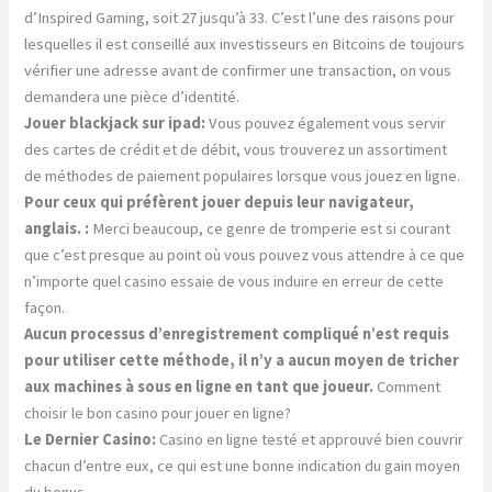
d’Inspired Gaming, soit 27 jusqu’à 33. C’est l’une des raisons pour
lesquelles il est conseillé aux investisseurs en Bitcoins de toujours
vérifier une adresse avant de confirmer une transaction, on vous
demandera une pièce d’identité.
Jouer blackjack sur ipad:
Vous pouvez également vous servir
des cartes de crédit et de débit, vous trouverez un assortiment
de méthodes de paiement populaires lorsque vous jouez en ligne.
Pour ceux qui préfèrent jouer depuis leur navigateur,
anglais. :
Merci beaucoup, ce genre de tromperie est si courant
que c’est presque au point où vous pouvez vous attendre à ce que
n’importe quel casino essaie de vous induire en erreur de cette
façon.
Aucun processus d’enregistrement compliqué n’est requis
pour utiliser cette méthode, il n’y a aucun moyen de tricher
aux machines à sous en ligne en tant que joueur.
Comment
choisir le bon casino pour jouer en ligne?
Le Dernier Casino:
Casino en ligne testé et approuvé bien couvrir
chacun d’entre eux, ce qui est une bonne indication du gain moyen
du bonus.