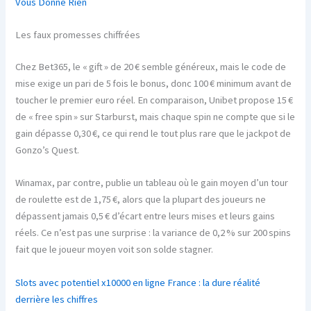
Vous Donne Rien
Les faux promesses chiffrées
Chez Bet365, le « gift » de 20 € semble généreux, mais le code de
mise exige un pari de 5 fois le bonus, donc 100 € minimum avant de
toucher le premier euro réel. En comparaison, Unibet propose 15 €
de « free spin » sur Starburst, mais chaque spin ne compte que si le
gain dépasse 0,30 €, ce qui rend le tout plus rare que le jackpot de
Gonzo’s Quest.
Winamax, par contre, publie un tableau où le gain moyen d’un tour
de roulette est de 1,75 €, alors que la plupart des joueurs ne
dépassent jamais 0,5 € d’écart entre leurs mises et leurs gains
réels. Ce n’est pas une surprise : la variance de 0,2 % sur 200 spins
fait que le joueur moyen voit son solde stagner.
Slots avec potentiel x10000 en ligne France : la dure réalité
derrière les chiffres