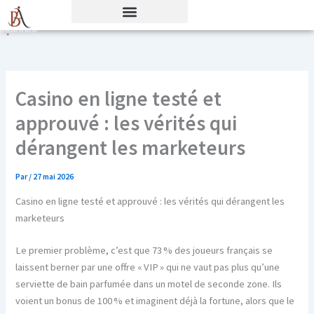
Aller
au
contenu
Casino en ligne testé et
approuvé : les vérités qui
dérangent les marketeurs
Par
/
27 mai 2026
Casino en ligne testé et approuvé : les vérités qui dérangent les
marketeurs
Le premier problème, c’est que 73 % des joueurs français se
laissent berner par une offre « VIP » qui ne vaut pas plus qu’une
serviette de bain parfumée dans un motel de seconde zone. Ils
voient un bonus de 100 % et imaginent déjà la fortune, alors que le