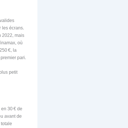
valides
 les écrans.
n 2022, mais
 Winamax, où
50 €, la
premier pari.
lus petit
e en 30 € de
eu avant de
 totale