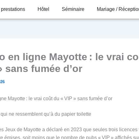
 prestations
Hôtel
Séminaire
Mariage / Réceptio
 en ligne Mayotte : le vrai c
 » sans fumée d’or
026
ne Mayotte : le vrai coût du « VIP » sans fumée d’or
qui ne ressemblent qu’à du papier toilette
s Jeux de Mayotte a déclaré en 2023 que seules trois licences 
re émises, soit moins que le nombre de pubs « VIP » affichés sur