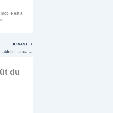
n mobile est à
r.
SUIVANT
Application roulette tablette : la réalité brute derrière le mythe du « jeu » portable
oût du