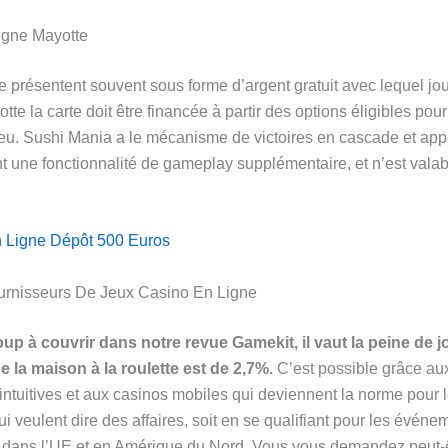
igne Mayotte
 présentent souvent sous forme d’argent gratuit avec lequel jou
tte la carte doit être financée à partir des options éligibles pour 
ieu. Sushi Mania a le mécanisme de victoires en cascade et app
 une fonctionnalité de gameplay supplémentaire, et n’est vala
n Ligne Dépôt 500 Euros
urnisseurs De Jeux Casino En Ligne
oup à couvrir dans notre revue Gamekit, il vaut la peine de j
e la maison à la roulette est de 2,7%.
C’est possible grâce au
 intuitives et aux casinos mobiles qui deviennent la norme pour 
ui veulent dire des affaires, soit en se qualifiant pour les évé
 dans l’UE et en Amérique du Nord. Vous vous demandez peut-