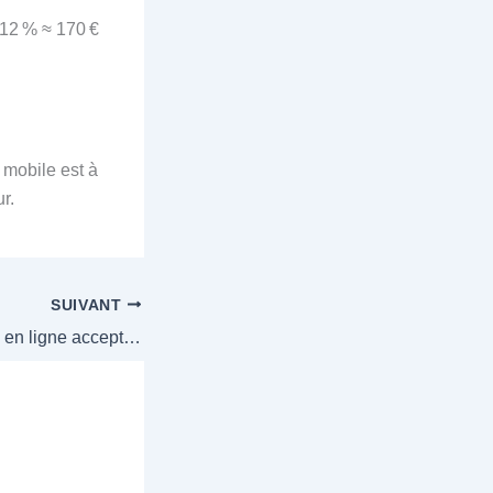
 12 % ≈ 170 €
n mobile est à
r.
SUIVANT
Le nouveau casino en ligne acceptant les joueurs belges qui ne vous vend pas du rêve