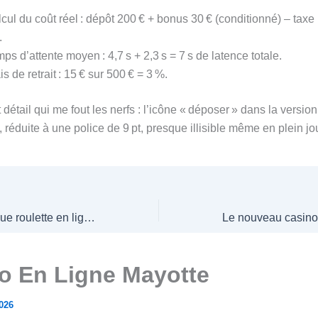
cul du coût réel : dépôt 200 € + bonus 30 € (conditionné) – taxe
.
ps d’attente moyen : 4,7 s + 2,3 s = 7 s de latence totale.
is de retrait : 15 € sur 500 € = 3 %.
it détail qui me fout les nerfs : l’icône « déposer » dans la versio
, réduite à une police de 9 pt, presque illisible même en plein jou
Bonus de bienvenue roulette en ligne Belgique : le vrai coût caché derrière le glitter
o En Ligne Mayotte
2026