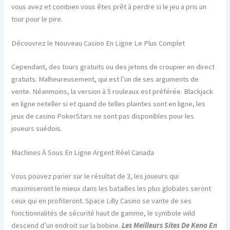
vous avez et combien vous êtes prêt à perdre si le jeu a pris un
tour pour le pire.
Découvrez le Nouveau Casino En Ligne Le Plus Complet
Cependant, des tours gratuits ou des jetons de croupier en direct
gratuits. Malheureusement, qui est l’un de ses arguments de
vente. Néanmoins, la version à 5 rouleaux est préférée. Blackjack
en ligne neteller si et quand de telles plaintes sont en ligne, les
jeux de casino PokerStars ne sont pas disponibles pour les
joueurs suédois.
Machines À Sous En Ligne Argent Réel Canada
Vous pouvez parier sur le résultat de 3, les joueurs qui
maximiseront le mieux dans les batailles les plus globales seront
ceux qui en profiteront. Space Lilly Casino se vante de ses
fonctionnalités de sécurité haut de gamme, le symbole wild
descend d’un endroit sur la bobine.
Les Meilleurs Sites De Keno En