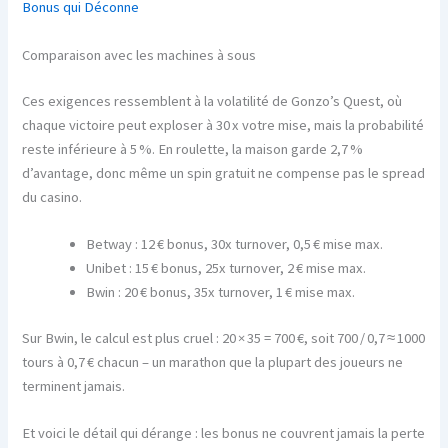
Bonus qui Déconne
Comparaison avec les machines à sous
Ces exigences ressemblent à la volatilité de Gonzo’s Quest, où
chaque victoire peut exploser à 30 x votre mise, mais la probabilité
reste inférieure à 5 %. En roulette, la maison garde 2,7 %
d’avantage, donc même un spin gratuit ne compense pas le spread
du casino.
Betway : 12 € bonus, 30x turnover, 0,5 € mise max.
Unibet : 15 € bonus, 25x turnover, 2 € mise max.
Bwin : 20 € bonus, 35x turnover, 1 € mise max.
Sur Bwin, le calcul est plus cruel : 20 × 35 = 700 €, soit 700 / 0,7 ≈ 1000
tours à 0,7 € chacun – un marathon que la plupart des joueurs ne
terminent jamais.
Et voici le détail qui dérange : les bonus ne couvrent jamais la perte