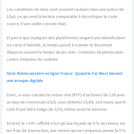
Les conditions de mise sont souvent cachées dans une police de
10 pt, ce qui rend la lecture comparable à décortiquer le code
source d’une vieille console Atari.
Et parce que la plupart des plateformes exigent une identification
via carte d’identité, le temps passé à scanner le document
dépasse souvent le temps de jeu réel – 3 minutes de photocopie
contre 2 minutes de roulette.
Slots thème western en ligne France : Quand le Far West devient
une arnaque digitale
Donc, si vous calculez le retour réel (RTP) d’un bonus de 12 € avec
un taux de conversion à 0,9, vous obtenez 10,8 €, soit moins que le
coût d’une bière belge de 2,5 €, même avant le turnover.
En bref, le « VIP » affiché n’est qu’une façade de 5 % de remise sur
les frais de transaction, une remise qui ne compense jamais le 5 %