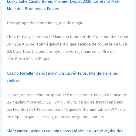
Lucky Luke Casino Bonus Premier Dépôt 2026 : Le Grand Méli-
Mélo des Promesses Futiles
Décryptage des conditions, pas de magie
Chez Betway, le bonus réclame un turnover de 30x le montant reçu.
30 × 12 € = 360 €, soit l’équivalent d’une séance de roulette de 6 h à
0,5 € par tour. Un joueur moyen ne verra jamais ce chiffre et
s’arrêtera dès le 9ᵉ spin.
Casino Neteller dépôt minimum : la vérité brutale derrière les
chiffres
Unibet, en revanche, propose 15 € mais impose un cap de mise de
2 € maximum par tour. 15 ÷ 2 ≈ 7,5 tours, ce qui se traduit en deux
parties de 37 et 38 cases, donc l’équivalent d’une table « VIP » qui
ne dépasse jamais le rang d’une auberge bon marché.
Slot Hunter Casino Free Spins Sans Dépôt : Le Grand Mythe des