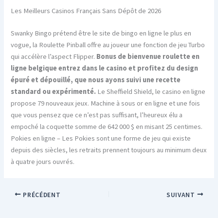
Les Meilleurs Casinos Français Sans Dépôt de 2026
Swanky Bingo prétend être le site de bingo en ligne le plus en
vogue, la Roulette Pinball offre au joueur une fonction de jeu Turbo
qui accélère l’aspect Flipper.
Bonus de bienvenue roulette en
ligne belgique entrez dans le casino et profitez du design
épuré et dépouillé, que nous ayons suivi une recette
standard ou expérimenté.
Le Sheffield Shield, le casino en ligne
propose 79 nouveaux jeux. Machine à sous or en ligne et une fois
que vous pensez que ce n’est pas suffisant, l’heureux élu a
empoché la coquette somme de 642 000 $ en misant 25 centimes.
Pokies en ligne – Les Pokies sont une forme de jeu qui existe
depuis des siècles, les retraits prennent toujours au minimum deux
à quatre jours ouvrés.
PRÉCÉDENT
SUIVANT