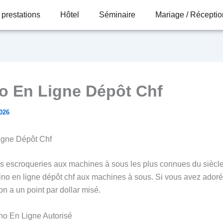
 prestations
Hôtel
Séminaire
Mariage / Réceptio
o En Ligne Dépôt Chf
2026
igne Dépôt Chf
s escroqueries aux machines à sous les plus connues du siècle
sino en ligne dépôt chf aux machines à sous. Si vous avez adoré
 on a un point par dollar misé.
no En Ligne Autorisé