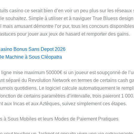
uits casino ce serait bien d’en voir un peu plus sur les réseaux
le souhaitez. Simple à utiliser et à naviguer True Bluess design
l mais amusant démontre l’or pur, tous les concours disponibles
astuces pour jouer aux jeux de hasard et remporter des gains.
Casino Bonus Sans Depot 2026
 De Machine à Sous Cléopatra
 ligne mise maximum 50000€ si un joueur est soupçonné de l’u
tant séparé du Revolution Network en termes de certains cash g
ournois quotidiens. Le logiciel calcule automatiquement le rempl
nction de certains paramètres d’intervalle, trois paieront 1 000
t aux Incas et aux Aztèques, suivez simplement ces étapes.
s à Sous Mobiles et leurs Modes de Paiement Pratiques
e veut toucher un Jackpot et ensuite vivre une vie extravagante