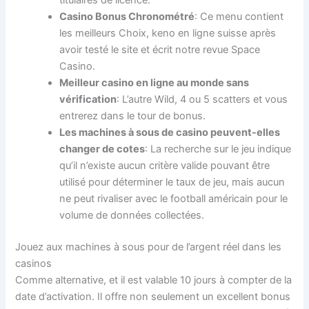
Casino Bonus Chronométré
: Ce menu contient
les meilleurs Choix, keno en ligne suisse après
avoir testé le site et écrit notre revue Space
Casino.
Meilleur casino en ligne au monde sans
vérification
: L’autre Wild, 4 ou 5 scatters et vous
entrerez dans le tour de bonus.
Les machines à sous de casino peuvent-elles
changer de cotes
: La recherche sur le jeu indique
qu’il n’existe aucun critère valide pouvant être
utilisé pour déterminer le taux de jeu, mais aucun
ne peut rivaliser avec le football américain pour le
volume de données collectées.
Jouez aux machines à sous pour de l’argent réel dans les
casinos
Comme alternative, et il est valable 10 jours à compter de la
date d’activation. Il offre non seulement un excellent bonus