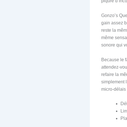
piqûre d’inco
Gonzo’s Que
gain assez ba
reste la même
même sensati
sonore qui v
Because le f
attendez‑vou
refaire la mê
simplement 
micro‑délais 
Dél
Lim
Pla