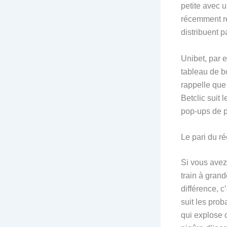
petite avec 
récemment rep
distribuent pa
Unibet, par 
tableau de b
rappelle que 
Betclic suit
pop‑ups de pu
Le pari du r
Si vous avez 
train à gran
différence, c
suit les pro
qui explose 