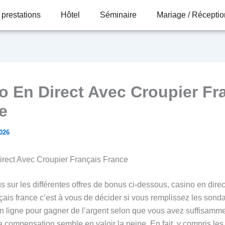
 prestations
Hôtel
Séminaire
Mariage / Réceptio
o En Direct Avec Croupier Fr
e
2026
rect Avec Croupier Français France
s sur les différentes offres de bonus ci-dessous, casino en dire
nçais france c’est à vous de décider si vous remplissez les sond
en ligne pour gagner de l’argent selon que vous avez suffisamm
la compensation semble en valoir la peine. En fait, y compris le