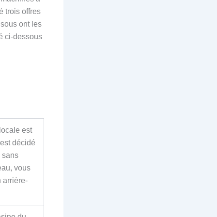
 trois offres
sous ont les
ré ci-dessous
locale est
 est décidé
e sans
eau, vous
 arrière-
asino du