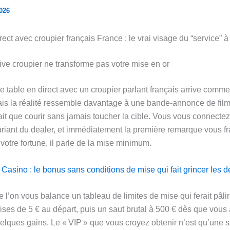
2026
ect avec croupier français France : le vrai visage du “service” à
live croupier ne transforme pas votre mise en or
e table en direct avec un croupier parlant français arrive comm
 mais la réalité ressemble davantage à une bande-annonce de film
fait que courir sans jamais toucher la cible. Vous vous connecte
uriant du dealer, et immédiatement la première remarque vous fra
votre fortune, il parle de la mise minimum.
 Casino : le bonus sans conditions de mise qui fait grincer les 
 l’on vous balance un tableau de limites de mise qui ferait pâlir
mises de 5 € au départ, puis un saut brutal à 500 € dès que vous
lques gains. Le « VIP » que vous croyez obtenir n’est qu’une s