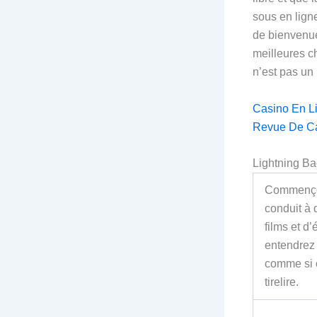
sous en ligne
de bienvenue
meilleures c
n’est pas un
Casino En L
Revue De Ca
Lightning B
Commençon
conduit à
films et d
entendrez 
comme si e
tirelire.