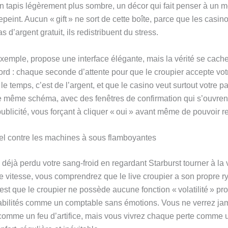
un tapis légèrement plus sombre, un décor qui fait penser à un m
eint. Aucun « gift » ne sort de cette boîte, parce que les casin
s d’argent gratuit, ils redistribuent du stress.
exemple, propose une interface élégante, mais la vérité se cache
ord : chaque seconde d’attente pour que le croupier accepte vo
le temps, c’est de l’argent, et que le casino veut surtout votre p
 le même schéma, avec des fenêtres de confirmation qui s’ouvr
blicité, vous forçant à cliquer « oui » avant même de pouvoir re
éel contre les machines à sous flamboyantes
déjà perdu votre sang-froid en regardant Starburst tourner à la 
de vitesse, vous comprendrez que le live croupier a son propre r
’est que le croupier ne possède aucune fonction « volatilité » pr
babilités comme un comptable sans émotions. Vous ne verrez jam
comme un feu d’artifice, mais vous vivrez chaque perte comme u