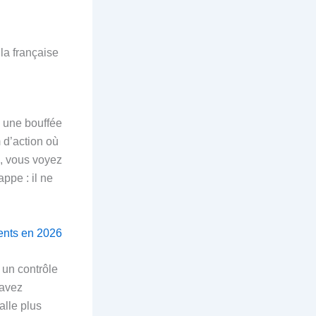
 la française
e une bouffée
 d’action où
z, vous voyez
ppe : il ne
dents en 2026
 un contrôle
 avez
alle plus