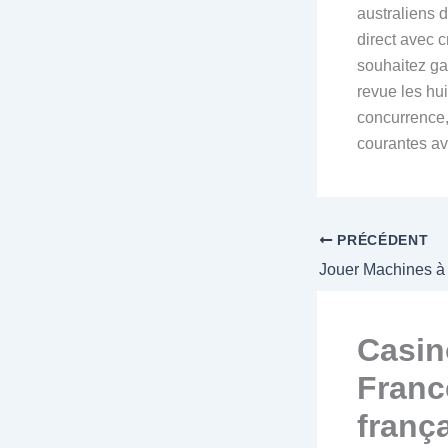
australiens d
direct avec c
souhaitez ga
revue les hui
concurrence,
courantes av
PRÉCÉDENT
Casin
France
franç