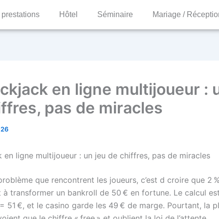
 prestations
Hôtel
Séminaire
Mariage / Réceptio
ckjack en ligne multijoueur : 
ffres, pas de miracles
026
 en ligne multijoueur : un jeu de chiffres, pas de miracles
problème que rencontrent les joueurs, c’est d croire que 2 
it à transformer un bankroll de 50 € en fortune. Le calcul es
= 51 €, et le casino garde les 49 € de marge. Pourtant, la p
ient que le chiffre « free » et oublient la loi de l’attente.