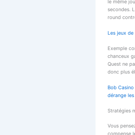
le même jou
secondes. L
round contr
Les jeux de 
Exemple con
chanceux ga
Quest ne pai
donc plus é
Bob Casino 
dérange les
Stratégies 
Vous pensez 
compense le