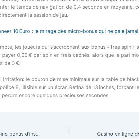
ter le temps de navigation de 0,4 seconde en moyenne, c
directement la session de jeu.
neer 10 Euro : le mirage des micro‑bonus qui ne paie jamai
mpte, les joueurs qui s’accrochent aux bonus « free spin » 
 payer 0,03 € par spin en frais cachés, alors que le pari m
t de 3 €.
l irritation: le bouton de mise minimale sur la table de blac
 police 8, illisible sur un écran Retina de 13 inches, forçant l
 perdre encore quelques précieuses secondes.
Magicbetting casino bonus d’inscription free spins FR : la farce financière que vous ne méritez pas