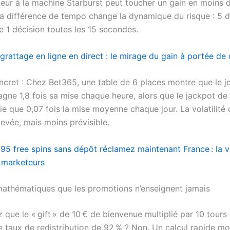
eur à la machine Starburst peut toucher un gain en moins 
a différence de tempo change la dynamique du risque : 5 d
e 1 décision toutes les 15 secondes.
grattage en ligne en direct : le mirage du gain à portée de 
cret : Chez Bet365, une table de 6 places montre que le jo
gne 1,8 fois sa mise chaque heure, alors que le jackpot de
e que 0,07 fois la mise moyenne chaque jour. La volatilité 
levée, mais moins prévisible.
95 free spins sans dépôt réclamez maintenant France : la vé
 marketeurs
mathématiques que les promotions n’enseignent jamais
que le « gift » de 10 € de bienvenue multiplié par 10 tours 
 taux de redistribution de 92 % ? Non. Un calcul rapide m