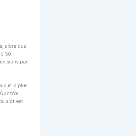
, alors que
de 30
écisions par
ueur le plus
 Gonzo’s
du slot est