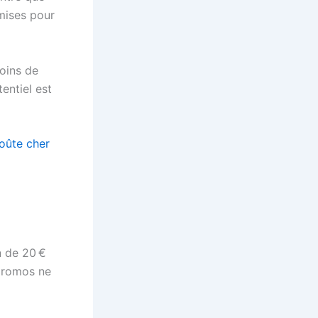
mises pour
moins de
entiel est
coûte cher
n de 20 €
 promos ne