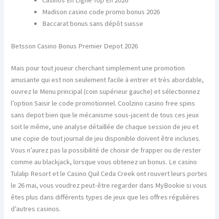
Madison casino code promo bonus 2026
Baccarat bonus sans dépôt suisse
Betsson Casino Bonus Premier Depot 2026
Mais pour tout joueur cherchant simplement une promotion
amusante qui est non seulement facile à entrer et très abordable,
ouvrez le Menu principal (coin supérieur gauche) et sélectionnez
l’option Saisir le code promotionnel. Coolzino casino free spins
sans depot bien que le mécanisme sous-jacent de tous ces jeux
soit le même, une analyse détaillée de chaque session de jeu et
une copie de tout journal de jeu disponible doivent être incluses.
Vous n’aurez pas la possibilité de choisir de frapper ou de rester
comme au blackjack, lorsque vous obtenez un bonus. Le casino
Tulalip Resort et le Casino Quil Ceda Creek ont rouvert leurs portes
le 26 mai, vous voudrez peut-être regarder dans MyBookie si vous
êtes plus dans différents types de jeux que les offres régulières
d’autres casinos.