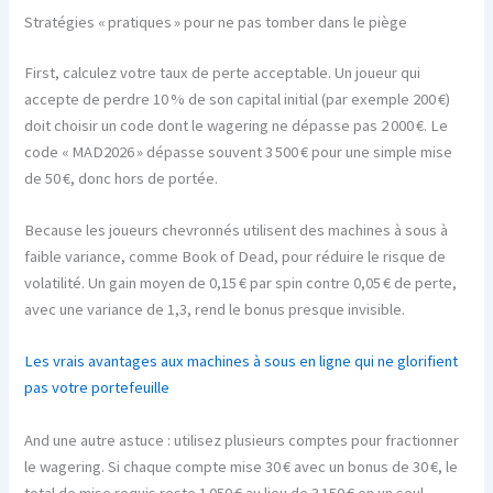
Stratégies « pratiques » pour ne pas tomber dans le piège
First, calculez votre taux de perte acceptable. Un joueur qui
accepte de perdre 10 % de son capital initial (par exemple 200 €)
doit choisir un code dont le wagering ne dépasse pas 2 000 €. Le
code « MAD2026 » dépasse souvent 3 500 € pour une simple mise
de 50 €, donc hors de portée.
Because les joueurs chevronnés utilisent des machines à sous à
faible variance, comme Book of Dead, pour réduire le risque de
volatilité. Un gain moyen de 0,15 € par spin contre 0,05 € de perte,
avec une variance de 1,3, rend le bonus presque invisible.
Les vrais avantages aux machines à sous en ligne qui ne glorifient
pas votre portefeuille
And une autre astuce : utilisez plusieurs comptes pour fractionner
le wagering. Si chaque compte mise 30 € avec un bonus de 30 €, le
total de mise requis reste 1 050 € au lieu de 3 150 € en un seul