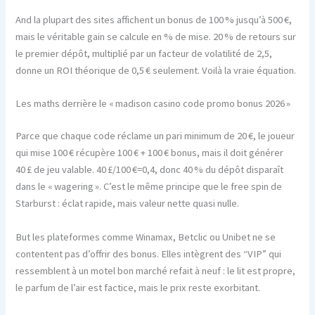
And la plupart des sites affichent un bonus de 100 % jusqu’à 500 €,
mais le véritable gain se calcule en % de mise. 20 % de retours sur
le premier dépôt, multiplié par un facteur de volatilité de 2,5,
donne un ROI théorique de 0,5 € seulement. Voilà la vraie équation.
Les maths derrière le « madison casino code promo bonus 2026 »
Parce que chaque code réclame un pari minimum de 20 €, le joueur
qui mise 100 € récupère 100 € + 100 € bonus, mais il doit générer
40 £ de jeu valable. 40 £/100 €=0,4, donc 40 % du dépôt disparaît
dans le « wagering ». C’est le même principe que le free spin de
Starburst : éclat rapide, mais valeur nette quasi nulle.
But les plateformes comme Winamax, Betclic ou Unibet ne se
contentent pas d’offrir des bonus. Elles intègrent des “VIP” qui
ressemblent à un motel bon marché refait à neuf : le lit est propre,
le parfum de l’air est factice, mais le prix reste exorbitant.