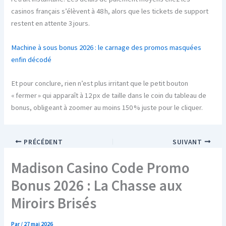
casinos français s’élèvent à 48 h, alors que les tickets de support
restent en attente 3 jours.
Machine à sous bonus 2026 : le carnage des promos masquées
enfin décodé
Et pour conclure, rien n’est plus irritant que le petit bouton
« fermer » qui apparaît à 12 px de taille dans le coin du tableau de
bonus, obligeant à zoomer au moins 150 % juste pour le cliquer.
PRÉCÉDENT
SUIVANT
Madison Casino Code Promo
Bonus 2026 : La Chasse aux
Miroirs Brisés
Par
/
27 mai 2026