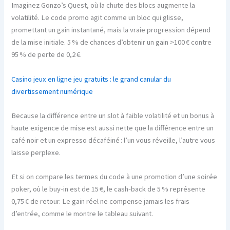
Imaginez Gonzo’s Quest, où la chute des blocs augmente la
volatilité. Le code promo agit comme un bloc qui glisse,
promettant un gain instantané, mais la vraie progression dépend
de la mise initiale. 5 % de chances d’obtenir un gain >100 € contre
95 % de perte de 0,2 €.
Casino jeux en ligne jeu gratuits : le grand canular du
divertissement numérique
Because la différence entre un slot à faible volatilité et un bonus à
haute exigence de mise est aussi nette que la différence entre un
café noir et un expresso décaféiné : l’un vous réveille, l’autre vous
laisse perplexe.
Et si on compare les termes du code à une promotion d’une soirée
poker, où le buy‑in est de 15 €, le cash‑back de 5 % représente
0,75 € de retour. Le gain réel ne compense jamais les frais
d’entrée, comme le montre le tableau suivant.