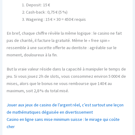
Deposit : 15 €
Cash‑back : 0,75 € (5 %)
Wagering : 15 € × 30 = 450 € requis
En bref, chaque chiffre révèle la même logique : le casino ne fait
pas de charité, il facture la gratuité. Même le « free spin »
ressemble à une sucette offerte au dentiste : agréable sur le
moment, douloureux à la fin.
But la vraie valeur réside dans la capacité à manipuler le temps de
jeu. Si vous jouez 2 h de slots, vous consommez environ 5 000 € de
mises, alors que le bonus ne vous rembourse que 140 € au
maximum, soit 2,8 % du total misé.
Jouer aux jeux de casino de l’argent réel, c’est surtout une leçon
de mathématiques déguisée en divertissement
Casino en ligne sans mise minimum suisse : le mirage qui coûte
cher