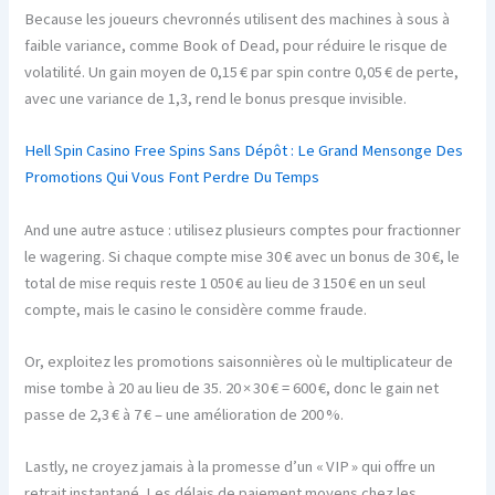
Because les joueurs chevronnés utilisent des machines à sous à
faible variance, comme Book of Dead, pour réduire le risque de
volatilité. Un gain moyen de 0,15 € par spin contre 0,05 € de perte,
avec une variance de 1,3, rend le bonus presque invisible.
Hell Spin Casino Free Spins Sans Dépôt : Le Grand Mensonge Des
Promotions Qui Vous Font Perdre Du Temps
And une autre astuce : utilisez plusieurs comptes pour fractionner
le wagering. Si chaque compte mise 30 € avec un bonus de 30 €, le
total de mise requis reste 1 050 € au lieu de 3 150 € en un seul
compte, mais le casino le considère comme fraude.
Or, exploitez les promotions saisonnières où le multiplicateur de
mise tombe à 20 au lieu de 35. 20 × 30 € = 600 €, donc le gain net
passe de 2,3 € à 7 € – une amélioration de 200 %.
Lastly, ne croyez jamais à la promesse d’un « VIP » qui offre un
retrait instantané. Les délais de paiement moyens chez les