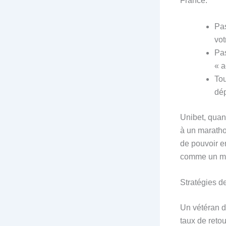
France.
Pas
vot
Pas
« a
Tou
dép
Unibet, quan
à un maratho
de pouvoir en
comme un man
Stratégies d
Un vétéran du
taux de retou