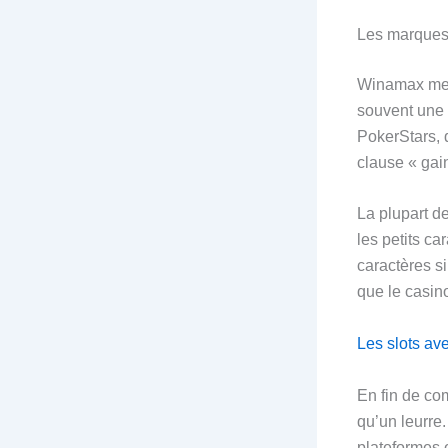
Les marques 
Winamax met 
souvent une 
PokerStars, q
clause « gain
La plupart d
les petits c
caractères si
que le casino
Les slots ave
En fin de com
qu’un leurre.
plateformes 