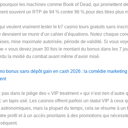
st pourquoi les machines comme Book of Dead, qui promettent d
hent souvent un RTP de 94 % contre 96 % pour des titres plus 
ui veulent vraiment tester le b7 casino tours gratuits sans inscr
 devraient se munir d’un cahier d’équations. Notez chaque cond
ses, mise maximale autorisée, période de validité. Si vous vo
pe « vous devez jouer 30 fois le montant du bonus dans les 7 jo
rdu la moitié du combat avant même d’avoir misé.
o bonus sans dépôt gain en cash 2026 : la comédie marketing 
ent
 pas dans le piège des « VIP treatment » qui n’est rien d’autre 
 un tapis usé. Les casinos offrent parfois un statut VIP à ceux 
stronomiques, mais la plupart du temps, cela se résume à un
votre profil et à un accès prioritaire à des promotions qui nécessi
nséquent.