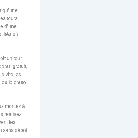
nt qu’une
des tours
ie d’une
ilités où
it un tour
eau” gratuit,
le vite les
, où la chute
Vous montez à
s réalisez
vent les
on sans dépôt