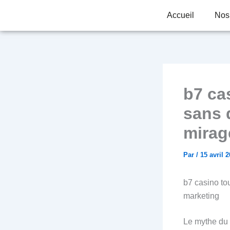
Aller
Accueil
Nos
au
contenu
b7 ca
sans d
mirag
Par
/
15 avril 
b7 casino tou
marketing
Le mythe du «