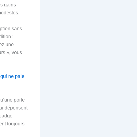
es gains
modestes.
iption sans
ition :
yez une
urs », vous
qui ne paie
qu’une porte
qui dépensent
 badge
tent toujours