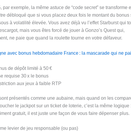
 par exemple, la même astuce de “code secret” se transforme 
être débloqué que si vous placez deux fois le montant du bonus 
us à volatilité élevée. Vous avez déjà vu l’effet Starburst qui t
 escargot, mais vous êtes forcé de jouer à Gonzo’s Quest qui,
nt, ne paie que quand la roulette tourne en votre défaveur.
gne avec bonus hebdomadaire France : la mascarade qui ne pa
us de dépôt limité à 50 €
e requise 30 x le bonus
triction aux jeux à faible RTP
 sont présentés comme une aubaine, mais quand on les compar
ucher le jackpot sur un ticket de loterie, c’est la même logique : 
iment gratuit, il est juste une façon de vous faire dépenser plus.
e levier de jeu responsable (ou pas)