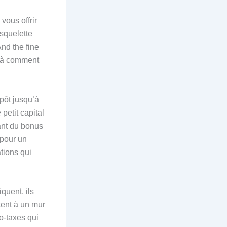
vous offrir
 squelette
nd the fine
ilà comment
pôt jusqu’à
petit capital
ant du bonus
 pour un
ations qui
iquent, ils
rtent à un mur
ro‑taxes qui