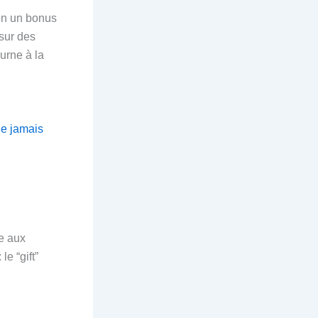
en un bonus
sur des
ourne à la
ie jamais
e aux
le “gift”