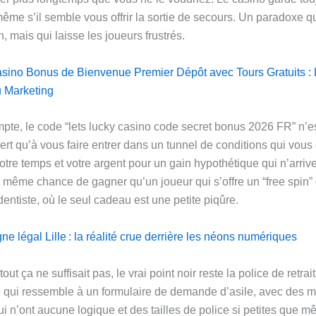
ême s’il semble vous offrir la sortie de secours. Un paradoxe qui 
en, mais qui laisse les joueurs frustrés.
sino Bonus de Bienvenue Premier Dépôt avec Tours Gratuits :
u Marketing
mpte, le code “lets lucky casino code secret bonus 2026 FR” n’e
 sert qu’à vous faire entrer dans un tunnel de conditions qui vo
votre temps et votre argent pour un gain hypothétique qui n’arriv
 même chance de gagner qu’un joueur qui s’offre un “free spin” 
dentiste, où le seul cadeau est une petite piqûre.
ne légal Lille : la réalité crue derrière les néons numériques
out ça ne suffisait pas, le vrai point noir reste la police de retra
e qui ressemble à un formulaire de demande d’asile, avec des 
ui n’ont aucune logique et des tailles de police si petites que 