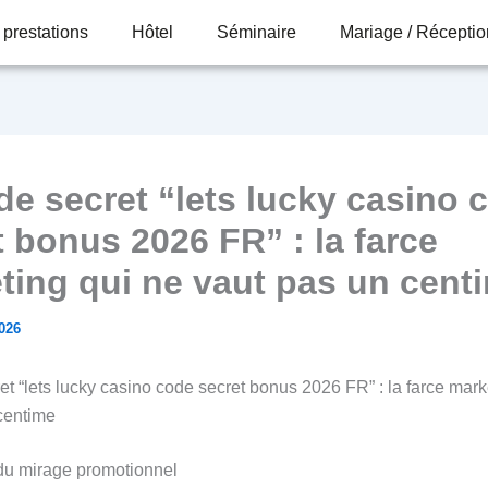
 prestations
Hôtel
Séminaire
Mariage / Réceptio
de secret “lets lucky casino 
t bonus 2026 FR” : la farce
ting qui ne vaut pas un cent
2026
et “lets lucky casino code secret bonus 2026 FR” : la farce mark
centime
du mirage promotionnel