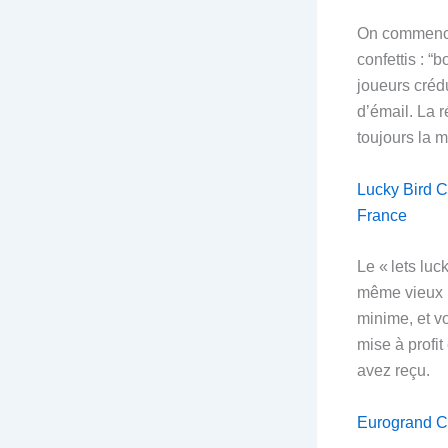
On commence 
confettis : “
joueurs créd
d’émail. La r
toujours la m
Lucky Bird Ca
France
Le « lets lu
même vieux nu
minime, et v
mise à profit
avez reçu.
Eurogrand Ca