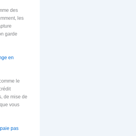
omme des
demment, les
apture
son garde
ange en
 comme le
rédit
s, de mise de
e que vous
 paie pas