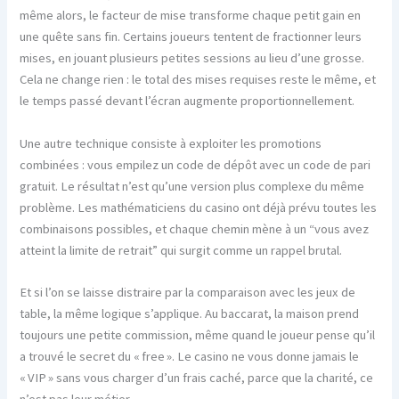
même alors, le facteur de mise transforme chaque petit gain en
une quête sans fin. Certains joueurs tentent de fractionner leurs
mises, en jouant plusieurs petites sessions au lieu d’une grosse.
Cela ne change rien : le total des mises requises reste le même, et
le temps passé devant l’écran augmente proportionnellement.
Une autre technique consiste à exploiter les promotions
combinées : vous empilez un code de dépôt avec un code de pari
gratuit. Le résultat n’est qu’une version plus complexe du même
problème. Les mathématiciens du casino ont déjà prévu toutes les
combinaisons possibles, et chaque chemin mène à un “vous avez
atteint la limite de retrait” qui surgit comme un rappel brutal.
Et si l’on se laisse distraire par la comparaison avec les jeux de
table, la même logique s’applique. Au baccarat, la maison prend
toujours une petite commission, même quand le joueur pense qu’il
a trouvé le secret du « free ». Le casino ne vous donne jamais le
« VIP » sans vous charger d’un frais caché, parce que la charité, ce
n’est pas leur métier.