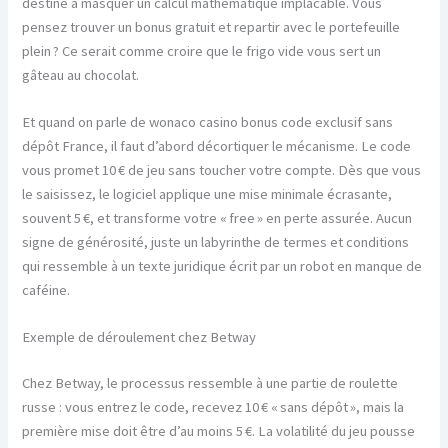
destiné à masquer un calcul mathématique implacable. Vous
pensez trouver un bonus gratuit et repartir avec le portefeuille
plein ? Ce serait comme croire que le frigo vide vous sert un
gâteau au chocolat.
Et quand on parle de wonaco casino bonus code exclusif sans
dépôt France, il faut d’abord décortiquer le mécanisme. Le code
vous promet 10 € de jeu sans toucher votre compte. Dès que vous
le saisissez, le logiciel applique une mise minimale écrasante,
souvent 5 €, et transforme votre « free » en perte assurée. Aucun
signe de générosité, juste un labyrinthe de termes et conditions
qui ressemble à un texte juridique écrit par un robot en manque de
caféine.
Exemple de déroulement chez Betway
Chez Betway, le processus ressemble à une partie de roulette
russe : vous entrez le code, recevez 10 € « sans dépôt », mais la
première mise doit être d’au moins 5 €. La volatilité du jeu pousse