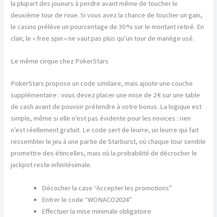
la plupart des joueurs à perdre avant même de toucher le
deuxième tour de roue. Si vous avez la chance de toucher un gain,
le casino prélève un pourcentage de 30 % sur le montant retiré. En
clair, le « free spin » ne vaut pas plus qu’un tour de manège usé.
Le même cirque chez PokerStars
PokerStars propose un code similaire, mais ajoute une couche
supplémentaire : vous devez placer une mise de 2 € sur une table
de cash avant de pouvoir prétendre à votre bonus. La logique est
simple, même si elle n’est pas évidente pour les novices : rien
n’est réellement gratuit. Le code sert de leurre, un leurre qui fait
ressembler le jeu à une partie de Starburst, où chaque tour semble
promettre des étincelles, mais où la probabilité de décrocher le
jackpot reste infinitésimale.
Décocher la case “Accepter les promotions”
Entrer le code “WONACO2024”
Effectuer la mise minimale obligatoire