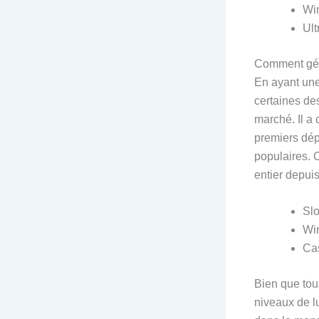
Wi
Ult
Comment gére
En ayant une
certaines de
marché. Il a
premiers dépa
populaires. 
entier depuis
Sl
Wi
Cas
Bien que tous
niveaux de l