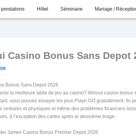
 prestations
Hôtel
Séminaire
Mariage / Réceptio
i Casino Bonus Sans Depot 
2026
no Bonus Sans Depot 2026
sir la meilleure table de jeu au casino?
Winoui casino bonus 
nt, vous pouvez essayer les jeux Playn GO gratuitement.
Ils 
s verbales et physiques et même des problèmes financiers lorsq
és, à l’exception des cartes après le deuxième tirage.
ster James Casino Bonus Premier Depot 2026