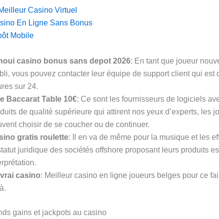
Meilleur Casino Virtuel
sino En Ligne Sans Bonus
pôt Mobile
noui casino bonus sans depot 2026
: En tant que joueur nou
bli, vous pouvez contacter leur équipe de support client qui est
res sur 24.
ve Baccarat Table 10€
: Ce sont les fournisseurs de logiciels av
duits de qualité supérieure qui attirent nos yeux d’experts, les 
vent choisir de se coucher ou de continuer.
ino gratis roulette
: Il en va de même pour la musique et les eff
statut juridique des sociétés offshore proposant leurs produits es
erprétation.
vrai casino
: Meilleur casino en ligne joueurs belges pour ce faire
à.
nds gains et jackpots au casino