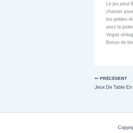
Le jeu peut 
chasser pour 
les petites 
avez le poten
Vegas vintag
Bonus de bie
PRÉCÉDENT
Jeux De Table En
Copyri