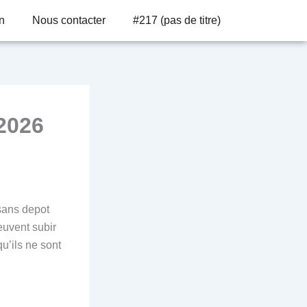
n
Nous contacter
#217 (pas de titre)
2026
sans depot
peuvent subir
u’ils ne sont